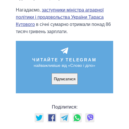
Нагадаємо,
заступники міністра аграрної
політики і продовольства України Тараса
Кутового
в січні сумарно отримали понад 86
тисяч гривень зарплати.
ЧИТАЙТЕ У TELEGRAM
найважливіше від «Слово і діло»
Підписатися
Поділитися: