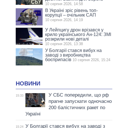
10 серпня 2026, 14:58
В Україні зріс рівень топ-
корупції – очільник САП
10 серпня 2026, 14:19
У Лейпцигу дрон врізався у
крило українського Ан-124: ЗМІ
розкрили нові деталі
10 серпня 2026, 13:38
У Болгарії стався вибух на
заводі з виробництва
боєприпасів
10 серпня 2026, 15:24
НОВИНИ
У СБС попередили, що рф
15:33
прагне запускати одночасно
200 балістичних ракет по
Україні
У Болгарії стався вибух на заводі з
15:24