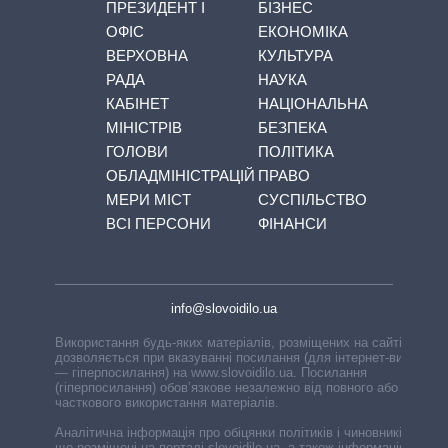
ПРЕЗИДЕНТ І
БІЗНЕС
ОФІС
ЕКОНОМІКА
ВЕРХОВНА
КУЛЬТУРА
РАДА
НАУКА
КАБІНЕТ
НАЦІОНАЛЬНА
МІНІСТРІВ
БЕЗПЕКА
ГОЛОВИ
ПОЛІТИКА
ОБЛАДМІНІСТРАЦІЙ
ПРАВО
МЕРИ МІСТ
СУСПІЛЬСТВО
ВСІ ПЕРСОНИ
ФІНАНСИ
info@slovoidilo.ua
Використання будь-яких матеріалів, розміщених на сайті,
дозволяється при вказуванні посилання (для інтернет-видань
— гіперпосилання) на www.slovoidilo.ua. Посилання
(гіперпосилання) обов’язкове незалежно від повного або
часткового використання матеріалів.
Аналітична інформація про обіцянки політиків і чиновників,
що розміщені на порталі slovoidilo.ua, а також інформація про