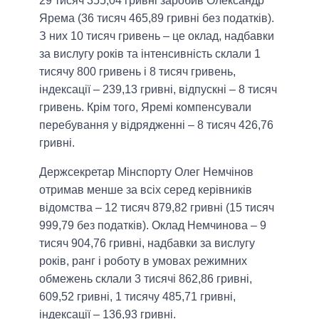
29 тисяч 355,04 гривні заробив Олександр
Ярема (36 тисяч 465,89 гривні без податків).
З них 10 тисяч гривень – це оклад, надбавки
за вислугу років та інтенсивність склали 1
тисячу 800 гривень і 8 тисяч гривень,
індексації – 239,13 гривні, відпускні – 8 тисяч
гривень. Крім того, Яремі компенсували
перебування у відрядженні – 8 тисяч 426,76
гривні.
Держсекретар Мінспорту Олег Немчінов
отримав менше за всіх серед керівників
відомства – 12 тисяч 879,82 гривні (15 тисяч
999,79 без податків). Оклад Немчинова – 9
тисяч 904,76 гривні, надбавки за вислугу
років, ранг і роботу в умовах режимних
обмежень склали 3 тисячі 862,86 гривні,
609,52 гривні, 1 тисячу 485,71 гривні,
індексації – 136,93 гривні.