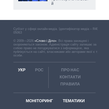
й
Cуб'єкт у сфері онлайн-медіа. Ідентифікатор медіа – R40-
05063
© 2009—2026
«Слово і Діло»
.
Всі права захищені і
охороняються законом. Адміністрація сайту залишає за
собою право не погоджуватися з інформацією, яка
публікується на сайті, власниками або авторами якої є треті
особи.
УКР
РОС
ПРО НАС
КОНТАКТИ
ПРАВИЛА
МОНІТОРИНГ
ТЕМАТИКИ