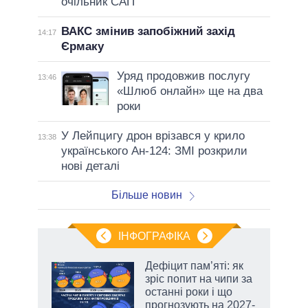
очільник САП
ВАКС змінив запобіжний захід
14:17
Єрмаку
Уряд продовжив послугу
13:46
«Шлюб онлайн» ще на два
роки
У Лейпцигу дрон врізався у крило
13:38
українського Ан-124: ЗМІ розкрили
нові деталі
Більше новин
ІНФОГРАФІКА
 5
Дефіцит пам’яті: як
вго
зріс попит на чипи за
останні роки і що
прогнозують на 2027-