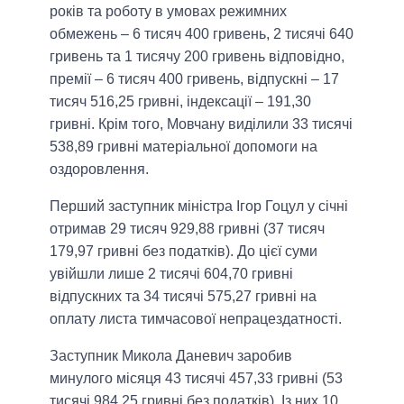
років та роботу в умовах режимних
обмежень – 6 тисяч 400 гривень, 2 тисячі 640
гривень та 1 тисячу 200 гривень відповідно,
премії – 6 тисяч 400 гривень, відпускні – 17
тисяч 516,25 гривні, індексації – 191,30
гривні. Крім того, Мовчану виділили 33 тисячі
538,89 гривні матеріальної допомоги на
оздоровлення.
Перший заступник міністра Ігор Гоцул у січні
отримав 29 тисяч 929,88 гривні (37 тисяч
179,97 гривні без податків). До цієї суми
увійшли лише 2 тисячі 604,70 гривні
відпускних та 34 тисячі 575,27 гривні на
оплату листа тимчасової непрацездатності.
Заступник Микола Даневич заробив
минулого місяця 43 тисячі 457,33 гривні (53
тисячі 984,25 гривні без податків). Із них 10