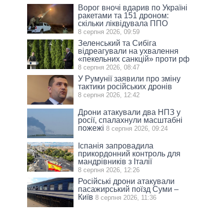
Ворог вночі вдарив по Україні
ракетами та 151 дроном:
скільки ліквідувала ППО
8 серпня 2026, 09:59
Зеленський та Сибіга
відреагували на ухвалення
«пекельних санкцій» проти рф
8 серпня 2026, 08:47
У Румунії заявили про зміну
тактики російських дронів
8 серпня 2026, 12:42
Дрони атакували два НПЗ у
росії, спалахнули масштабні
пожежі
8 серпня 2026, 09:24
Іспанія запровадила
прикордонний контроль для
мандрівників з Італії
8 серпня 2026, 12:26
Російські дрони атакували
пасажирський поїзд Суми –
Київ
8 серпня 2026, 11:36