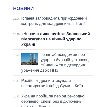
НОВИНИ
Іспанія запровадила прикордонний
12:26
контроль для мандрівників з Італії
«Не хоче лише путін»: Зеленський
12:10
відреагував на нічний удар по
Україні
Генштаб повідомив про
11:51
удар по буровій установці
«Сиваш» та підтвердив
ураження двох НПЗ
Російські дрони атакували
11:36
пасажирський поїзд Суми – Київ
Україна пройшла період рекордної
11:32
серпневої спеки без відключень
світла – Шмигаль