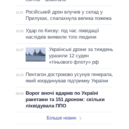
Російський дрон влучив у склад у
11:01
Прилуках, спалахнула велика пожежа
Удар по Києву: під час ліквідації
10:56
наслідків виявили тіло людини
Українські дрони за тиждень
10:27
уразили 12 суден
«тіньового флоту» рф
Пентагон достроково усунув генерала,
10:24
який координував підтримку України
Ворог вночі вдарив по Україні
09:59
ракетами та 151 дроном: скільки
ліквідувала ППО
Більше новин