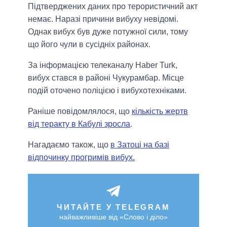
Підтверджених даних про терористичний акт
немає. Наразі причини вибуху невідомі.
Однак вибух був дуже потужної сили, тому
що його чули в сусідніх районах.
За інформацією телеканалу Haber Turk,
вибух стався в районі Чукурамбар. Місце
подій оточено поліцією і вибухотехніками.
Раніше повідомлялося, що
кількість жертв
від теракту в Кабулі зросла
.
Нагадаємо також, що
в Затоці на базі
відпочинку прогримів вибух.
ЧИТАЙТЕ У TELEGRAM
найважливіше від «Слово і діло»