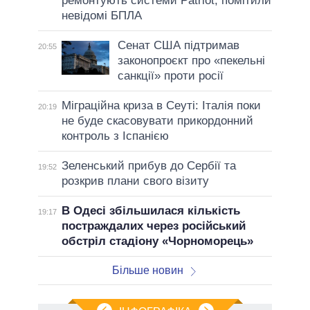
ремонтують системи Patriot, помітили
невідомі БПЛА
Сенат США підтримав
20:55
законопроєкт про «пекельні
санкції» проти росії
Міграційна криза в Сеуті: Італія поки
20:19
не буде скасовувати прикордонний
контроль з Іспанією
Зеленський прибув до Сербії та
19:52
розкрив плани свого візиту
В Одесі збільшилася кількість
19:17
постраждалих через російський
обстріл стадіону «Чорноморець»
Більше новин