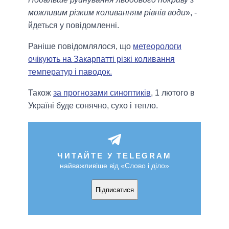
можливим різким коливанням рівнів води
», -
йдеться у повідомленні.
Раніше повідомлялося, що
метеорологи
очікують на Закарпатті різкі коливання
температур і паводок.
Також
за прогнозами синоптиків
, 1 лютого в
Україні буде сонячно, сухо і тепло.
ЧИТАЙТЕ У TELEGRAM
найважливіше від «Слово і діло»
Підписатися