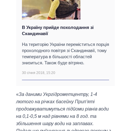
В Україну прийде похолодання зі
Скандинавії
На територію України переміститься порція
прохолодного повітря зі Скандинавії, тому
температура в більшості областей
знизиться. Також буде вітряно.
30 січня 2018, 15:20
«
За даними Укргідрометцентру, 1-4
лютого на річках басейну Прип'яті
продовжуватимуться підйоми рівнів води
на 0,1-0,5 м над рівнями на 8 год. та
збільшення шару води на заплавах.
Подальше руйнування льодового покриву з