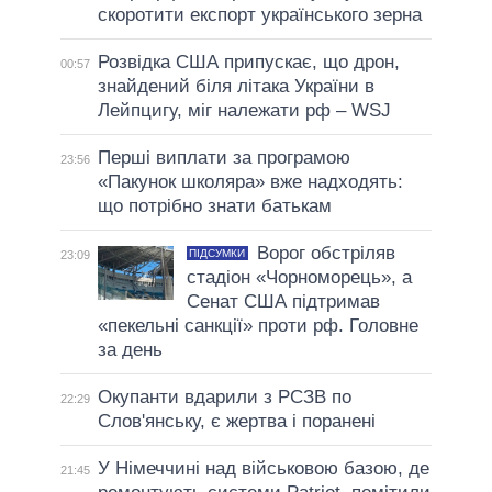
скоротити експорт українського зерна
Розвідка США припускає, що дрон,
00:57
знайдений біля літака України в
Лейпцигу, міг належати рф – WSJ
Перші виплати за програмою
23:56
«Пакунок школяра» вже надходять:
що потрібно знати батькам
Ворог обстріляв
ПІДСУМКИ
23:09
стадіон «Чорноморець», а
Сенат США підтримав
«пекельні санкції» проти рф. Головне
за день
Окупанти вдарили з РСЗВ по
22:29
Слов'янську, є жертва і поранені
У Німеччині над військовою базою, де
21:45