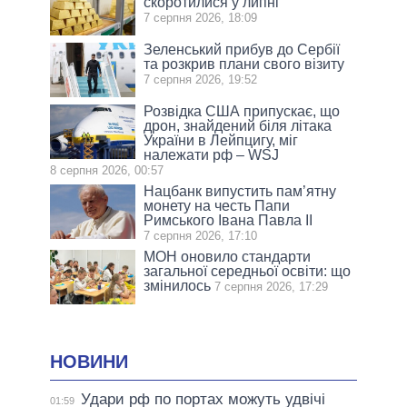
скоротилися у липні
7 серпня 2026, 18:09
Зеленський прибув до Сербії
та розкрив плани свого візиту
7 серпня 2026, 19:52
Розвідка США припускає, що
дрон, знайдений біля літака
України в Лейпцигу, міг
належати рф – WSJ
8 серпня 2026, 00:57
Нацбанк випустить пам’ятну
монету на честь Папи
Римського Івана Павла II
7 серпня 2026, 17:10
МОН оновило стандарти
загальної середньої освіти: що
змінилось
7 серпня 2026, 17:29
НОВИНИ
Удари рф по портах можуть удвічі
01:59