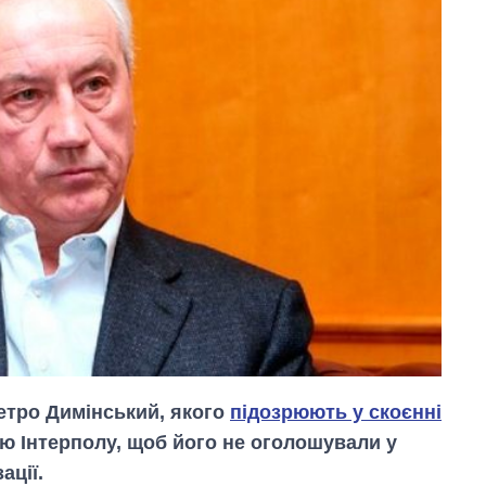
етро Димінський, якого
підозрюють у скоєнні
ію Інтерполу, щоб його не оголошували у
ації.