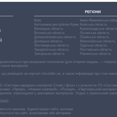
РЕГІОНИ
Київ
Івано-Франківська обл
Автономна республіка Крим
Київська область
Вінницька область
Кіровоградська област
В
Волинська область
Луганська область
Дніпропетровська область
Львівська область
Й
Донецька область
Миколаївська область
Житомирська область
Одеська область
Закарпатська область
Полтавська область
Запорізька область
Рівненська область
 дозволяється при вказуванні посилання (для інтернет-видань — гіперпоси
стання матеріалів.
, що розміщені на порталі slovoidilo.ua, а також інформація про стан вик
і ГО «Система народного контролю Слово і Діло» і є власністю ГО «Систе
еклами: «Промо», «Новини компаній», «Позиція», «Партнерський матеріал
судження, оприлюднені у рекламних матеріалах. Згідно з українським зак
-05063
няються законом. Адміністрація сайту залишає
ікується на сайті, власниками або авторами