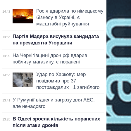
Росія вдарила по німецькому
14:42
бізнесу в Україні, є
масштабні руйнування
Партія Мадяра висунула кандидата
14:33
на президента Угорщини
На Чернігівщині дрон рф вдарив
14:09
поблизу магазину, є поранені
Удар по Харкову: мер
13:53
повідомив про 37
постраждалих і 1 загиблого
У Румунії відвели загрозу для АЕС,
13:41
але ненадовго
В Одесі зросла кількість поранених
13:28
після атаки дронів