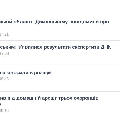
ській області: Димінському повідомили про
17:21
ським: з'явилися результати експертизи ДНК
17:38
 оголосили в розшук
18:43
ив під домашній арешт трьох охоронців
о
18:16