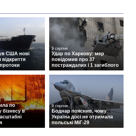
9 серпня
ув США нові
Удар по Харкову: мер
 відкриття
повідомив про 37
 протоки
постраждалих і 1 загиблого
ила по
9 серпня
 бізнесу в
Боднар пояснив, чому
масштабні
Україна досі не отримала
я
польські МіГ-29