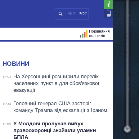
УКР
РОС
Порівняння
політиків
ЦІЙ
МЕРИ МІСТ
ВСІ ПЕРСОНИ
НОВИНИ
На Херсонщині розширили перелік
15:53
населених пунктів для обов'язкової
евакуації
Головний генерал США застеріг
15:34
команду Трампа від ескалації з Іраном
У Молдові пролунав вибух,
15:09
правоохоронці знайшли уламки
БПЛА