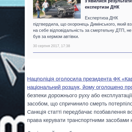
з'явилися результати
експертизи ДНК
Експертиза ДНК
підтвердила, що охоронець Димінського, який в
на себе відповідальність за смертельну ДТП, не
був за кермом автівки.
30 серпня 2017, 17:38
Нацполіція оголосила президента ФК «Кар
національний розшук
,
йому оголошено про
безпеки дорожнього руху або експлуатаці
засобом, що спричинило смерть потерпіло
Санкція статті передбачає позбавлення во
права керувати транспортними засобами на