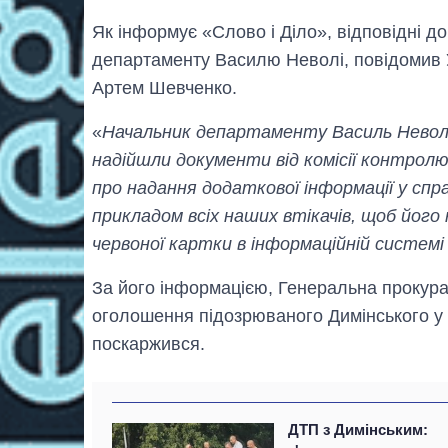
Як інформує «Слово і Діло», відповідні д
департаменту Василю Неволі, повідомив 
Артем Шевченко.
«
Начальник департаменту Василь Неволя 
надійшли документи від комісії контро
про надання додаткової інформації у спра
прикладом всіх наших втікачів, щоб його
червоної картки в інформаційній системі 
За його інформацією, Генеральна прокура
оголошення підозрюваного Димінського у м
поскаржився.
ДТП з Димінським: