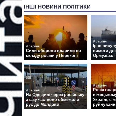
ІНШІ НОВИНИ ПОЛІТИКИ
9 серпня
Іран висун
9 серпня
Сили оборони вдарили по
вимоги для
складу росіян у Перекопі
Ормузької
9 серпня
Росія вдар
9 серпня
На Одещині через російську
німецькому
атаку частково обмежили
Україні, є 
рух до Молдови
руйнуванн