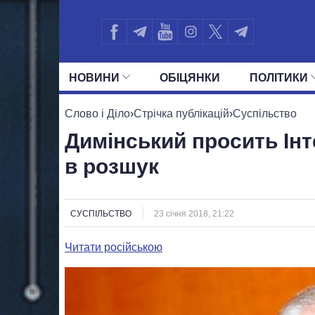
НОВИНИ
ОБIЦЯНКИ
ПОЛIТИКИ
УСІ ПОЛІТИКИ
ПРЕЗИДЕНТ І ОФ
Слово і Діло
›
Стрічка публікацій
›
Суспільство
Димінський просить Ін
в розшук
СУСПІЛЬСТВО
23 січня 2018, 21:22
Читати російською