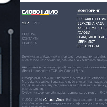
МОНІТОРИНГ
ПРЕЗИДЕНТ І ОФІС
УКР
РОС
ВЕРХОВНА РАДА
КАБІНЕТ МІНІСТРІ
ГОЛОВИ
ПРО НАС
ОБЛАДМІНІСТРАЦІ
КОНТАКТИ
МЕРИ МІСТ
ПРАВИЛА
ВСІ ПЕРСОНИ
Використання будь-яких матеріалів, розміщених на сайті,
обов’язкове незалежно від повного або часткового викори
Аналітична інформація про обіцянки політиків і чиновників
Діло» і є власністю ТОВ «ІА Слово і Діло».
Інфографіки, розміщені на порталі slovoidilo.ua, створен
Матеріали, відмічені значками, публікуються на правах р
Редакція не несе відповідальності за факти та оціночні 
рекламодавець.
Cуб'єкт у сфері онлайн-медіа. Ідентифікатор медіа – R40
© 2009—2026
«Слово і Діло»
.
Всі права захищені і охоро
за собою право не погоджуватися з інформацією, яка публ
якої є треті особи.