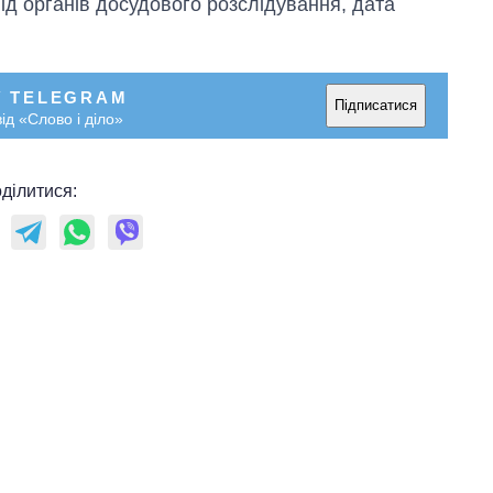
ід органів досудового розслідування, дата
У TELEGRAM
Підписатися
ід «Слово і діло»
ділитися: