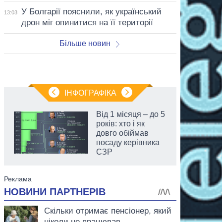
У Болгарії пояснили, як український
13:03
дрон міг опинитися на її території
Більше новин
ІНФОГРАФІКА
Від 1 місяця – до 5
років: хто і як
довго обіймав
посаду керівника
СЗР