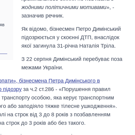
жодними політичними мотивами
», -
зазначив речник.
зяв
Як відомо, бізнесмен Петро Димінський
підозрюється у скоєнні ДТП, внаслідок
якої загинула 31-річна Наталія Тріла.
З 22 серпня Димінський перебуває поза
межами України.
пати», бізнесмена Петра Димінського в
 підозру
за ч.2 ст.286 - «Порушення правил
ї транспорту особою, яка керує транспортним
го або заподіяло тяжке тілесне ушкодження».
лі на строк від 3 до 8 років з позбавленням
 строк до 3 років або без такого.