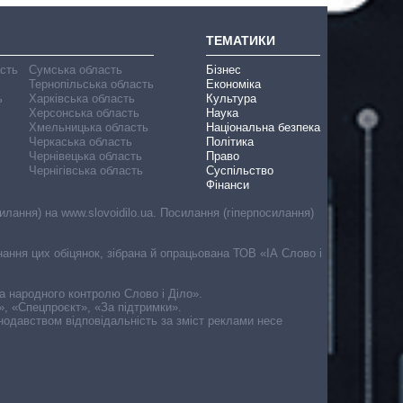
ТЕМАТИКИ
асть
Сумська область
Бізнес
Тернопільська область
Економіка
ь
Харківська область
Культура
Херсонська область
Наука
Хмельницька область
Національна безпека
Черкаська область
Політика
Чернівецька область
Право
Чернігівська область
Суспільство
Фінанси
лання) на www.slovoidilo.ua. Посилання (гіперпосилання)
онання цих обіцянок, зібрана й опрацьована ТОВ «ІА Слово і
ма народного контролю Слово і Діло».
», «Спецпроєкт», «За підтримки».
онодавством відповідальність за зміст реклами несе