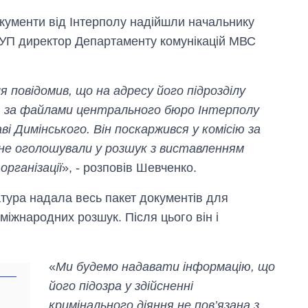
окументи від Інтерполу надійшли начальнику
УП директор Департаменту комунікацій МВС
повідомив, що на адресу його підрозділу
лю за файлами центрального бюро Інтерполу
ві Димінського. Він поскаржився у комісію за
 не оголошували у розшук з виставленням
Скільки картоплі
організації
», - розповів Шевченко.
вирощували в
Україні до і під час
тура надала весь пакет документів для
великої війни
іжнародних розшук. Після цього він і
«
Ми будемо надавати інформацію, що
його підозра у здійсненні
кримінального діяння не пов’язана з