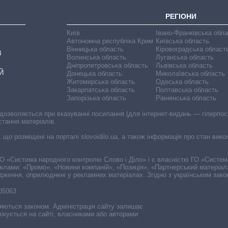
РЕГІОНИ
Київ
Івано-Франківська обл
Автономна республіка Крим
Київська область
Вінницька область
Кіровоградська област
В
Волинська область
Луганська область
Дніпропетровська область
Львівська область
Й
Донецька область
Миколаївська область
Житомирська область
Одеська область
Закарпатська область
Полтавська область
Запорізька область
Рівненська область
 дозволяється при вказуванні посилання (для інтернет-видань — гіперпоси
стання матеріалів.
, що розміщені на порталі slovoidilo.ua, а також інформація про стан вик
і ГО «Система народного контролю Слово і Діло» і є власністю ГО «Систе
еклами: «Промо», «Новини компаній», «Позиція», «Партнерський матеріал
судження, оприлюднені у рекламних матеріалах. Згідно з українським зак
-05063
няються законом. Адміністрація сайту залишає
ікується на сайті, власниками або авторами