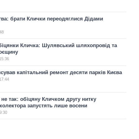
тва: брати Клички переодяглися Дідами
48
біцянки Кличка: Шулявський шляхопровід та
роєщину
15:36
сував капітальний ремонт десяти парків Києва
17:44
не так: обіцяну Кличком другу нитку
колектора запустять лише восени
9:30