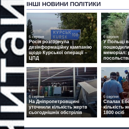
ІНШІ НОВИНИ ПОЛІТИКИ
6 серпня
6 серпня
Росія розгорнула
У Польщі 
дезінформаційну кампанію
пошкодили
щодо Курської операції –
меморіал: 
ЦПД
посольств
6 серпня
6 серпня
На Дніпропетровщині
Спалах Ебо
уточнили кількість жертв
кількість 
сьогоднішніх обстрілів
1800 осіб