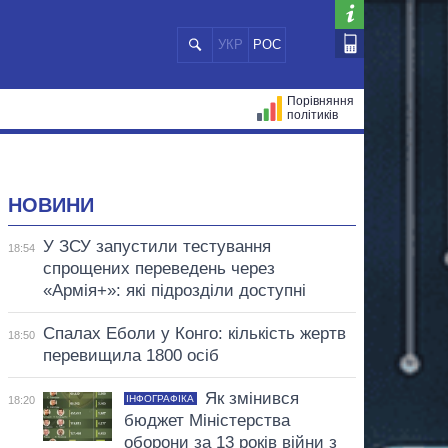
УКР
РОС
Порівняння
політиків
ЦІЙ
МЕРИ МІСТ
ВСІ ПЕРСОНИ
НОВИНИ
У ЗСУ запустили тестування
18:54
спрощених переведень через
«Армія+»: які підрозділи доступні
Спалах Еболи у Конго: кількість жертв
18:50
перевищила 1800 осіб
Як змінився
ІНФОГРАФІКА
18:20
бюджет Міністерства
оборони за 13 років війни з