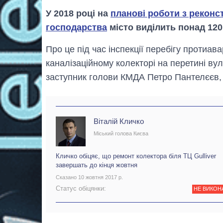
У 2018 році на
планові роботи з реконст
господарства
місто виділить понад 120
Про це під час інспекції перебігу протиа
каналізаційному колекторі на перетині ву
заступник голови КМДА Петро Пантелєєв, 
Віталій Кличко
Міський голова Києва
Кличко обіцяє, що ремонт колектора біля ТЦ Gulliver
завершать до кінця жовтня
Сказано 10 жовтня 2017 р.
Статус обіцянки:
НЕ ВИКОН