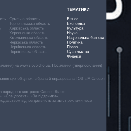
ТЕМАТИКИ
асть
Сумська область
Бізнес
Тернопільська область
Економіка
ь
Харківська область
Культура
Херсонська область
Наука
Хмельницька область
Національна безпека
Черкаська область
Політика
Чернівецька область
Право
Чернігівська область
Суспільство
Фінанси
лання) на www.slovoidilo.ua. Посилання (гіперпосилання)
онання цих обіцянок, зібрана й опрацьована ТОВ «ІА Слово і
ма народного контролю Слово і Діло».
», «Спецпроєкт», «За підтримки».
онодавством відповідальність за зміст реклами несе