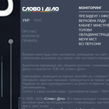
МОНІТОРИНГ
ПРЕЗИДЕНТ І ОФІС
УКР
РОС
ВЕРХОВНА РАДА
КАБІНЕТ МІНІСТРІ
ГОЛОВИ
ПРО НАС
ОБЛАДМІНІСТРАЦІ
КОНТАКТИ
МЕРИ МІСТ
ПРАВИЛА
ВСІ ПЕРСОНИ
Використання будь-яких матеріалів, розміщених на сайті,
обов’язкове незалежно від повного або часткового викори
Аналітична інформація про обіцянки політиків і чиновників
Діло» і є власністю ТОВ «ІА Слово і Діло».
Інфографіки, розміщені на порталі slovoidilo.ua, створен
Матеріали, відмічені значками, публікуються на правах р
Редакція не несе відповідальності за факти та оціночні 
рекламодавець.
Cуб'єкт у сфері онлайн-медіа. Ідентифікатор медіа – R40
© 2009—2026
«Слово і Діло»
.
Всі права захищені і охоро
за собою право не погоджуватися з інформацією, яка публ
якої є треті особи.