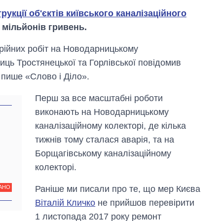
рукції об'єктів київського каналізаційного
 мільйонів гривень.
варійних робіт на Новодарницькому
лиць Тростянецької та Горлівської повідомив
пише «Слово і Діло».
Перш за все масштабні роботи
виконають на Новодарницькому
каналізаційному колекторі, де кілька
тижнів тому сталася аварія, та на
Борщагівському каналізаційному
колекторі.
Як за 10 років
змінилася кількість
вступників на
Раніше ми писали про те, що мер Києва
АНО
бакалаврат,
Віталій Кличко
не прийшов перевірити
магістратуру та
аспірантуру
1 листопада 2017 року ремонт