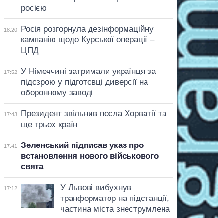
росією
Росія розгорнула дезінформаційну
18:20
кампанію щодо Курської операції –
ЦПД
У Німеччині затримали українця за
17:52
підозрою у підготовці диверсії на
оборонному заводі
Президент звільнив посла Хорватії та
17:43
ще трьох країн
Зеленський підписав указ про
17:41
встановлення нового військового
свята
У Львові вибухнув
17:12
транформатор на підстанції,
частина міста знеструмлена