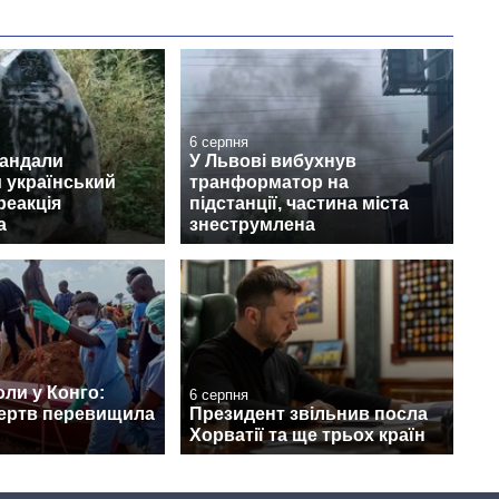
6 серпня
вандали
У Львові вибухнув
 український
транформатор на
реакція
підстанції, частина міста
а
знеструмлена
ли у Конго:
6 серпня
жертв перевищила
Президент звільнив посла
Хорватії та ще трьох країн