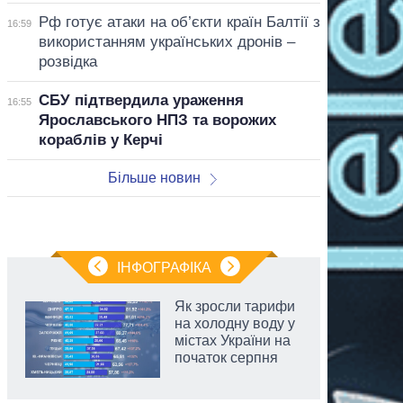
Рф готує атаки на об’єкти країн Балтії з
16:59
використанням українських дронів –
розвідка
СБУ підтвердила ураження
16:55
Ярославського НПЗ та ворожих
кораблів у Керчі
Більше новин
ІНФОГРАФІКА
Як зросли тарифи
на холодну воду у
містах України на
початок серпня