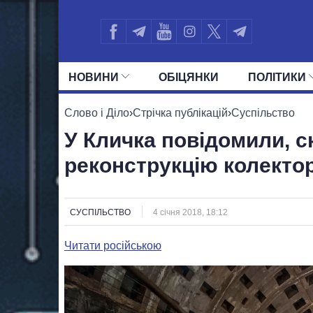
НОВИНИ
ОБIЦЯНКИ
ПОЛIТИКИ
УСІ ПОЛІТИКИ
ПРЕЗИДЕНТ І ОФ
Слово і Діло
›
Стрічка публікацій
›
Суспільство
У Кличка повідомили, с
реконструкцію колектор
СУСПІЛЬСТВО
4 січня 2018, 18:12
Читати російською