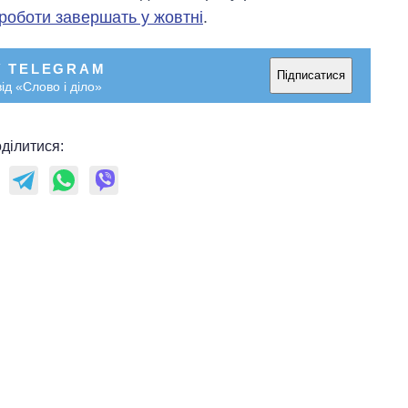
роботи завершать у жовтні
.
У TELEGRAM
Підписатися
ід «Слово і діло»
ділитися: