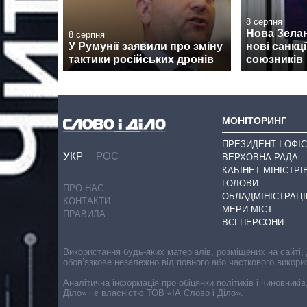
8 серпня
Нова Зела
8 серпня
У Румунії заявили про зміну
нові санкції
тактики російських дронів
союзників
МОНІТОРИНГ
ПРЕЗИДЕНТ І ОФІС
УКР
РОС
ВЕРХОВНА РАДА
КАБІНЕТ МІНІСТРІ
ГОЛОВИ
ПРО НАС
ОБЛАДМІНІСТРАЦІ
КОНТАКТИ
МЕРИ МІСТ
ПРАВИЛА
ВСІ ПЕРСОНИ
Використання будь-яких матеріалів, розміщених на сайті,
обов’язкове незалежно від повного або часткового викори
Аналітична інформація про обіцянки політиків і чиновників
Діло» і є власністю ТОВ «ІА Слово і Діло».