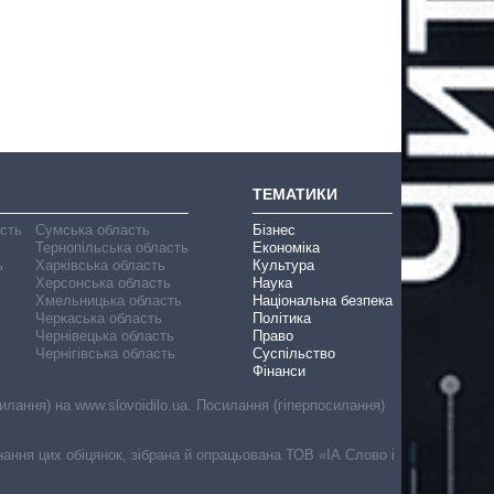
ТЕМАТИКИ
асть
Сумська область
Бізнес
Тернопільська область
Економіка
ь
Харківська область
Культура
Херсонська область
Наука
Хмельницька область
Національна безпека
Черкаська область
Політика
Чернівецька область
Право
Чернігівська область
Суспільство
Фінанси
лання) на www.slovoidilo.ua. Посилання (гіперпосилання)
онання цих обіцянок, зібрана й опрацьована ТОВ «ІА Слово і