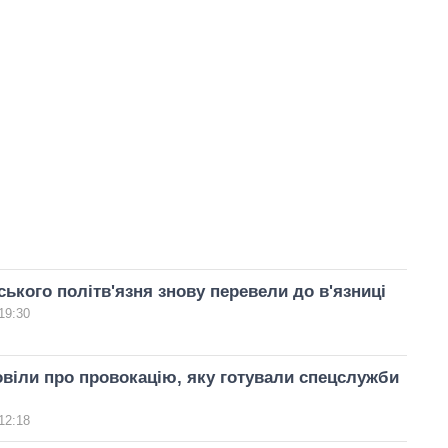
ського політв'язня знову перевели до в'язниці
19:30
віли про провокацію, яку готували спецслужби
12:18