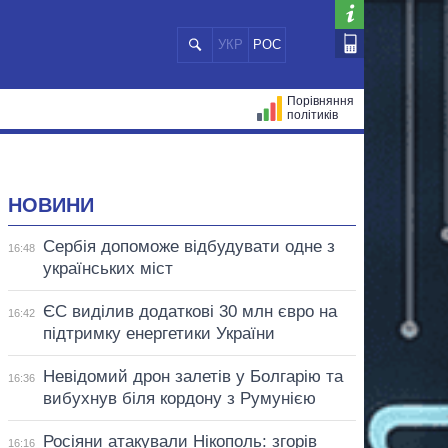
УКР
РОС
Порівняння
політиків
ЦІЙ
МЕРИ МІСТ
ВСІ ПЕРСОНИ
НОВИНИ
Сербія допоможе відбудувати одне з
16:48
українських міст
ЄС виділив додаткові 30 млн євро на
16:42
підтримку енергетики України
Невідомий дрон залетів у Болгарію та
16:36
вибухнув біля кордону з Румунією
Росіяни атакували Нікополь: згорів
16:16