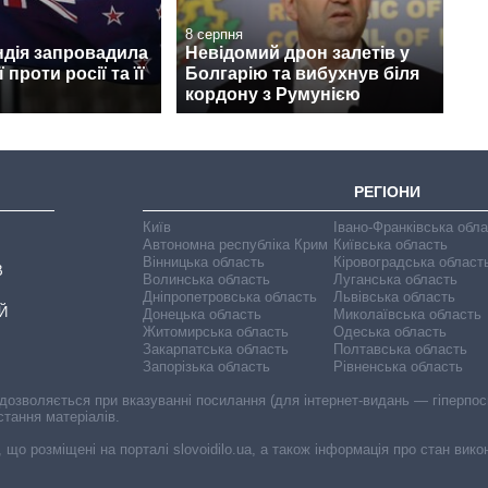
8 серпня
ндія запровадила
Невідомий дрон залетів у
 проти росії та її
Болгарію та вибухнув біля
кордону з Румунією
РЕГІОНИ
Київ
Івано-Франківська обл
Автономна республіка Крим
Київська область
Вінницька область
Кіровоградська област
В
Волинська область
Луганська область
Дніпропетровська область
Львівська область
Й
Донецька область
Миколаївська область
Житомирська область
Одеська область
Закарпатська область
Полтавська область
Запорізька область
Рівненська область
 дозволяється при вказуванні посилання (для інтернет-видань — гіперпоси
стання матеріалів.
, що розміщені на порталі slovoidilo.ua, а також інформація про стан вик