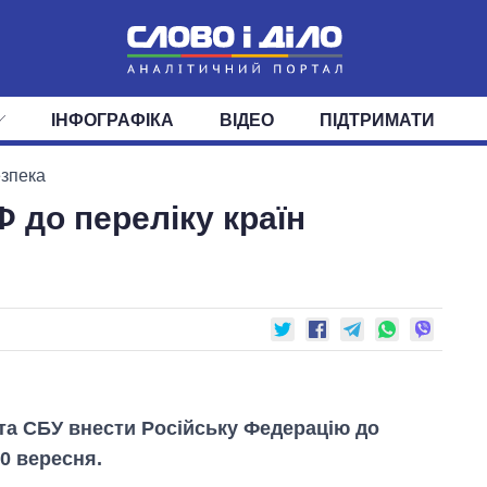
ІНФОГРАФІКА
ВІДЕО
ПІДТРИМАТИ
ІС
СТРІЧКА
ВЕРХОВНА РАДА
ПОДІЇ
СТАТТІ
КАБІНЕТ МІНІСТРІВ
ДУМКИ
ОГЛЯДИ
ГОЛОВИ ОБЛАДМІНІСТРА
ДАЙДЖЕСТИ
езпека
 до переліку країн
ПОЛІТИКА
ДЕПУТАТИ
ЕКОНОМІКА
КОМІТЕТИ
СУСПІЛЬСТВО
ФРАКЦІЇ
ОКРУГИ
СВІТ
 та СБУ внести Російську Федерацію до
30 вересня.