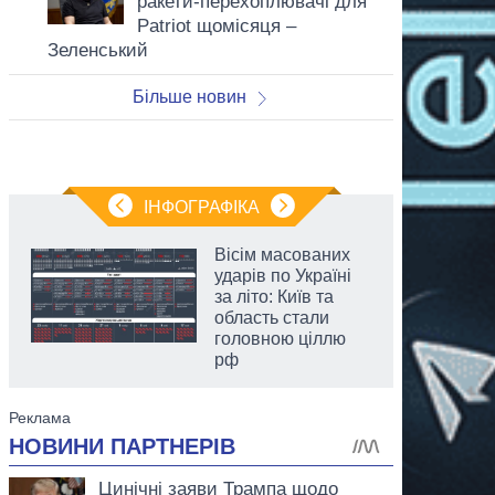
ракети-перехоплювачі для
Patriot щомісяця –
Зеленський
Більше новин
ІНФОГРАФІКА
Вісім масованих
ударів по Україні
за літо: Київ та
область стали
головною ціллю
рф