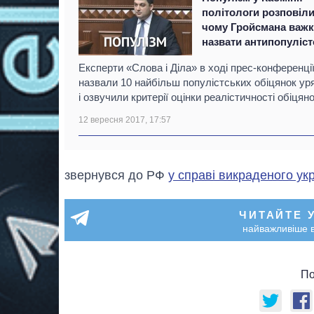
політологи розповіли
чому Гройсмана важ
назвати антипопуліс
Експерти «Слова і Діла» в ході прес-конференці
назвали 10 найбільш популістських обіцянок ур
і озвучили критерії оцінки реалістичності обіцяно
12 вересня 2017, 17:57
звернувся до РФ
у справі викраденого ук
ЧИТАЙТЕ 
найважливіше в
По