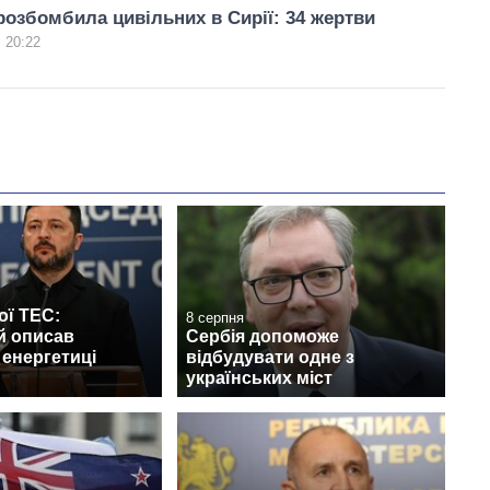
розбомбила цивільних в Сирії: 34 жертви
 20:22
ої ТЕС:
8 серпня
й описав
Сербія допоможе
 енергетиці
відбудувати одне з
українських міст