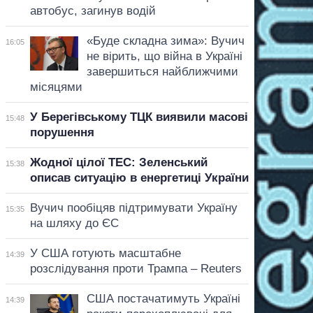
автобус, загинув водій
«Буде складна зима»: Вучич
16:05
не вірить, що війна в Україні
завершиться найближчими
місяцями
У Берегівському ТЦК виявили масові
15:48
порушення
Жодної цілої ТЕС: Зеленський
15:38
описав ситуацію в енергетиці України
Вучич пообіцяв підтримувати Україну
15:35
на шляху до ЄС
У США готують масштабне
14:39
розслідування проти Трампа – Reuters
США постачатимуть Україні
14:39