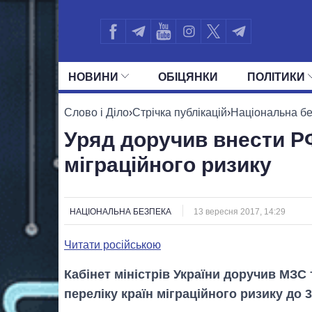
НОВИНИ
ОБIЦЯНКИ
ПОЛIТИКИ
УСІ ПОЛІТИКИ
ПРЕЗИДЕНТ І ОФ
Слово і Діло
›
Стрічка публікацій
›
Національна б
Уряд доручив внести РФ
міграційного ризику
НАЦІОНАЛЬНА БЕЗПЕКА
13 вересня 2017, 14:29
Читати російською
Кабінет міністрів України доручив МЗС
переліку країн міграційного ризику до 