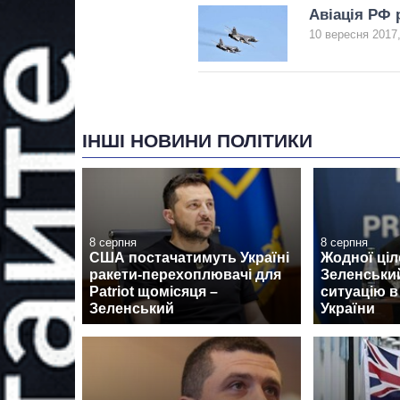
Авіація РФ 
10 вересня 2017,
ІНШІ НОВИНИ ПОЛІТИКИ
8 серпня
8 серпня
США постачатимуть Україні
Жодної ціл
ракети-перехоплювачі для
Зеленськи
Patriot щомісяця –
ситуацію в
Зеленський
України