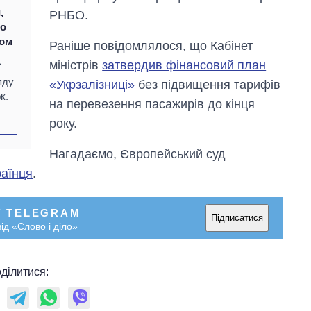
,
РНБО.
ко
том
Раніше повідомлялося, що Кабінет
міністрів
затвердив фінансовий план
ї
яду
«Укрзалізниці»
без підвищення тарифів
к.
на перевезення пасажирів до кінця
року.
Нагадаємо, Європейський суд
Дефіцит пам’яті:
раїнця
.
як зріс попит на
чипи за останні
роки і що
У TELEGRAM
прогнозують на
Підписатися
2027-й
ід «Слово і діло»
ділитися: