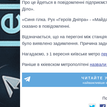
Про це йдеться в повідомленні підприємст
Діло».
«Синя гілка. Рух «Героїв Дніпра» - «Майда
сказано в повідомленні.
Відзначається, що на перегоні між станц
було виявлено задимлення. Причина зади
Нагадаємо, з 1 вересня київське метро
пе
Раніше в ккіевском метрополітені
назвали 
ЧИТАЙТЕ 
найважливіше в
По