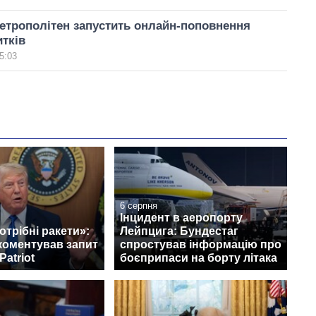
етрополітен запустить онлайн-поповнення
итків
5:03
6 серпня
Інцидент в аеропорту
отрібні ракети»:
Лейпцига: Бундестаг
коментував запит
спростував інформацію про
Patriot
боєприпаси на борту літака