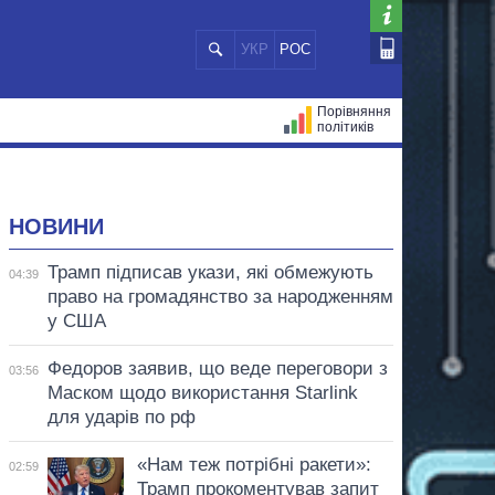
УКР
РОС
Порівняння
політиків
ЦІЙ
МЕРИ МІСТ
ВСІ ПЕРСОНИ
НОВИНИ
Трамп підписав укази, які обмежують
04:39
право на громадянство за народженням
у США
Федоров заявив, що веде переговори з
03:56
Маском щодо використання Starlink
для ударів по рф
«Нам теж потрібні ракети»:
02:59
Трамп прокоментував запит