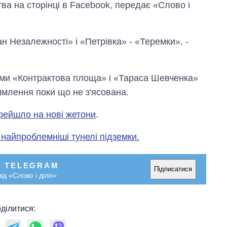
ва на сторінці в Facebook, передає «Слово і
н Незалежності» і «Петрівка» - «Теремки», -
іями «Контрактова площа» і «Тараса Шевченка»
млення поки що не з'ясована.
рейшло на нові жетони
.
найпроблемніші тунелі підземки.
У TELEGRAM
Підписатися
ід «Слово і діло»
Як зросли тарифи
на холодну воду у
містах України на
ділитися:
початок серпня