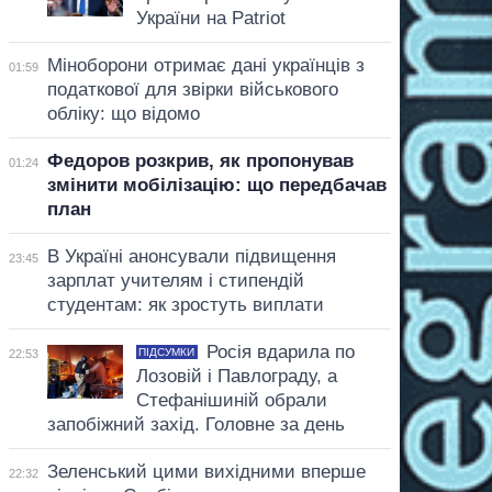
України на Patriot
Міноборони отримає дані українців з
01:59
податкової для звірки військового
обліку: що відомо
Федоров розкрив, як пропонував
01:24
змінити мобілізацію: що передбачав
план
В Україні анонсували підвищення
23:45
зарплат учителям і стипендій
студентам: як зростуть виплати
Росія вдарила по
ПІДСУМКИ
22:53
Лозовій і Павлограду, а
Стефанішиній обрали
запобіжний захід. Головне за день
Зеленський цими вихідними вперше
22:32