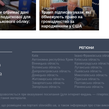
7 серпня
и отримає дані
Трамп підписав укази, які
з податкової для
обмежують право на
ськового обліку:
громадянство за
народженням у США
РЕГІОНИ
Київ
Івано-Франківська обл
Автономна республіка Крим
Київська область
Вінницька область
Кіровоградська област
В
Волинська область
Луганська область
Дніпропетровська область
Львівська область
Й
Донецька область
Миколаївська область
Житомирська область
Одеська область
Закарпатська область
Полтавська область
Запорізька область
Рівненська область
 дозволяється при вказуванні посилання (для інтернет-видань — гіперпоси
стання матеріалів.
, що розміщені на порталі slovoidilo.ua, а також інформація про стан вик