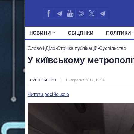
НОВИНИ
ОБIЦЯНКИ
ПОЛIТИКИ
УСІ ПОЛІТИКИ
ПРЕЗИДЕНТ І ОФ
Слово і Діло
›
Стрічка публікацій
›
Суспільство
У київському метрополі
СУСПІЛЬСТВО
11 вересня 2017, 19:34
Читати російською