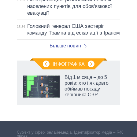
15:53
населених пунктів для обов'язкової
евакуації
Головний генерал США застеріг
15:34
команду Трампа від ескалації з Іраном
Більше новин
ІНФОГРАФІКА
Від 1 місяця – до 5
ть
років: хто і як довго
обіймав посаду
керівника СЗР
Cуб'єкт у сфері онлайн-медіа. Ідентифікатор медіа – R40-
05063