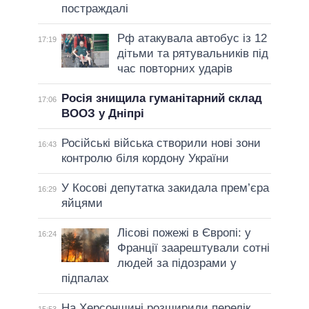
постраждалі
Рф атакувала автобус із 12
17:19
дітьми та рятувальників під
час повторних ударів
Росія знищила гуманітарний склад
17:06
ВООЗ у Дніпрі
Російські війська створили нові зони
16:43
контролю біля кордону України
У Косові депутатка закидала прем’єра
16:29
яйцями
Лісові пожежі в Європі: у
16:24
Франції заарештували сотні
людей за підозрами у
підпалах
На Херсонщині розширили перелік