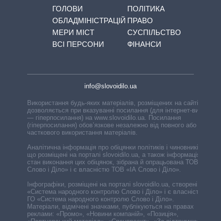
ГОЛОВИ
ПОЛІТИКА
ОБЛАДМІНІСТРАЦІЙ
ПРАВО
МЕРИ МІСТ
СУСПІЛЬСТВО
ВСІ ПЕРСОНИ
ФІНАНСИ
info@slovoidilo.ua
Використання будь-яких матеріалів, розміщених на сайті,
дозволяється при вказуванні посилання (для інтернет-видань
— гіперпосилання) на www.slovoidilo.ua. Посилання
(гіперпосилання) обов’язкове незалежно від повного або
часткового використання матеріалів.
Аналітична інформація про обіцянки політиків і чиновників,
що розміщені на порталі slovoidilo.ua, а також інформація про
стан виконання цих обіцянок, зібрана й опрацьована ТОВ «ІА
Слово і Діло» і є власністю ТОВ «ІА Слово і Діло».
Інфографіки, розміщені на порталі slovoidilo.ua, створені ГО
«Система народного контролю Слово і Діло» і є власністю
ГО «Система народного контролю Слово і Діло».
Матеріали, відмічені значками, публікуються на правах
реклами: «Промо», «Новини компаній», «Позиція»,