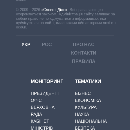
© 2009—2026
«Слово і Діло»
.
Всі права захищені і
охороняються законом. Адміністрація сайту залишає за
собою право не погоджуватися з інформацією, яка
публікується на сайті, власниками або авторами якої є треті
особи.
УКР
РОС
ПРО НАС
КОНТАКТИ
ПРАВИЛА
МОНІТОРИНГ
ТЕМАТИКИ
ПРЕЗИДЕНТ І
БІЗНЕС
ОФІС
ЕКОНОМІКА
ВЕРХОВНА
КУЛЬТУРА
РАДА
НАУКА
КАБІНЕТ
НАЦІОНАЛЬНА
МІНІСТРІВ
БЕЗПЕКА