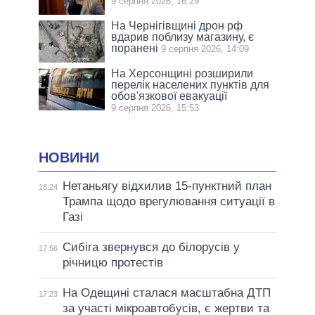
9 серпня 2026, 16:29
На Чернігівщині дрон рф
вдарив поблизу магазину, є
поранені
9 серпня 2026, 14:09
На Херсонщині розширили
перелік населених пунктів для
обов'язкової евакуації
9 серпня 2026, 15:53
НОВИНИ
Нетаньягу відхилив 15-пунктний план
18:24
Трампа щодо врегулювання ситуації в
Газі
Сибіга звернувся до білорусів у
17:56
річницю протестів
На Одещині сталася масштабна ДТП
17:23
за участі мікроавтобусів, є жертви та