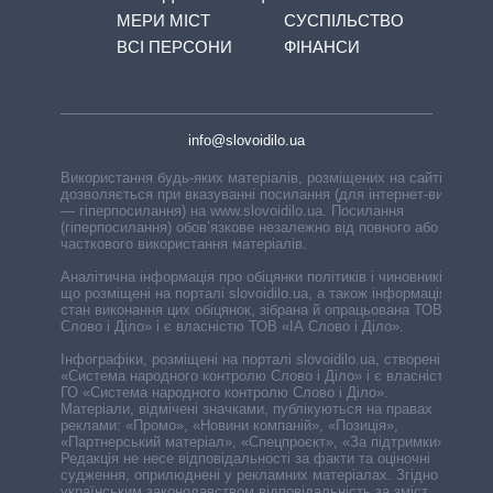
МЕРИ МІСТ
СУСПІЛЬСТВО
ВСІ ПЕРСОНИ
ФІНАНСИ
info@slovoidilo.ua
Використання будь-яких матеріалів, розміщених на сайті,
дозволяється при вказуванні посилання (для інтернет-видань
— гіперпосилання) на www.slovoidilo.ua. Посилання
(гіперпосилання) обов’язкове незалежно від повного або
часткового використання матеріалів.
Аналітична інформація про обіцянки політиків і чиновників,
що розміщені на порталі slovoidilo.ua, а також інформація про
стан виконання цих обіцянок, зібрана й опрацьована ТОВ «ІА
Слово і Діло» і є власністю ТОВ «ІА Слово і Діло».
Інфографіки, розміщені на порталі slovoidilo.ua, створені ГО
«Система народного контролю Слово і Діло» і є власністю
ГО «Система народного контролю Слово і Діло».
Матеріали, відмічені значками, публікуються на правах
реклами: «Промо», «Новини компаній», «Позиція»,
«Партнерський матеріал», «Спецпроєкт», «За підтримки».
Редакція не несе відповідальності за факти та оціночні
судження, оприлюднені у рекламних матеріалах. Згідно з
українським законодавством відповідальність за зміст