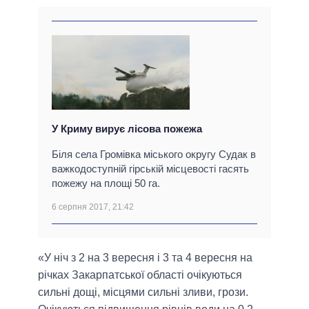
У Криму вирує лісова пожежа
Біля села Громівка міського округу Судак в
важкодоступній гірській місцевості гасять
пожежу на площі 50 га.
6 серпня 2017, 21:42
«У ніч з 2 на 3 вересня і 3 та 4 вересня на
річках Закарпатської області очікуються
сильні дощі, місцями сильні зливи, грози.