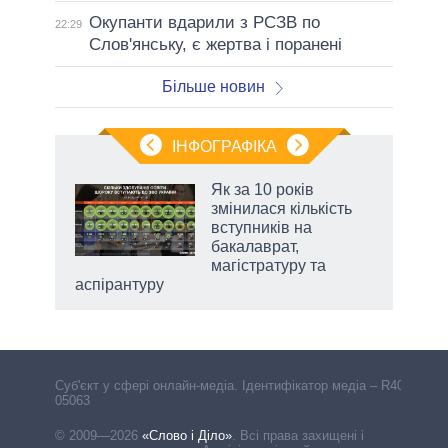
Окупанти вдарили з РСЗВ по
22:29
Слов'янську, є жертва і поранені
Більше новин
ІНФОГРАФІКА
Як за 10 років
 за
змінилася кількість
асть
вступників на
бакалаврат,
магістратуру та
аспірантуру
Cуб'єкт у сфері онлайн-медіа. Ідентифікатор медіа – R40-
05063
© 2009—2026
«Слово і Діло»
.
Всі права захищені і