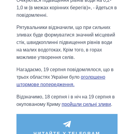
Очікуються підвищення рівнів води на 0,2-
1,0 м (в межах корінних берегів)», - йдеться в
повідомленні.
Рятувальники відзначили, що при сильних
зливах буде формуватися значний місцевий
стік, швидкоплинні підвищення рівнів води
на малих водотоках. Крім того, в горах
можливе утворення селів.
Нагадаємо, 19 серпня повідомлялося, що в
трьох областях України було
оголошено
штормове попередження.
Відзначимо, 18 серпня і в ніч на 19 серпня в
окупованому Криму
пройшли сильні зливи
.
ЧИТАЙТЕ У TELEGRAM