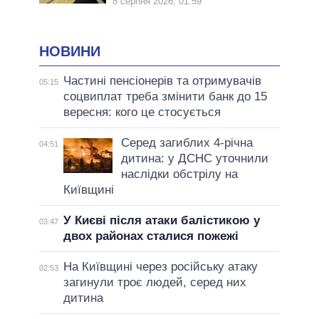
8 серпня 2026, 01:59
НОВИНИ
Частині пенсіонерів та отримувачів
05:15
соцвиплат треба змінити банк до 15
вересня: кого це стосується
Серед загиблих 4-річна
04:51
дитина: у ДСНС уточнили
наслідки обстрілу на
Київщині
У Києві після атаки балістикою у
03:47
двох районах сталися пожежі
На Київщині через російську атаку
02:53
загинули троє людей, серед них
дитина