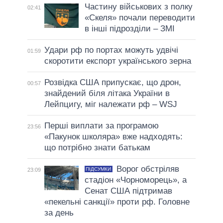
Частину військових з полку
02:41
«Скеля» почали переводити
в інші підрозділи – ЗМІ
Удари рф по портах можуть удвічі
01:59
скоротити експорт українського зерна
Розвідка США припускає, що дрон,
00:57
знайдений біля літака України в
Лейпцигу, міг належати рф – WSJ
Перші виплати за програмою
23:56
«Пакунок школяра» вже надходять:
що потрібно знати батькам
Ворог обстріляв
ПІДСУМКИ
23:09
стадіон «Чорноморець», а
Сенат США підтримав
«пекельні санкції» проти рф. Головне
за день