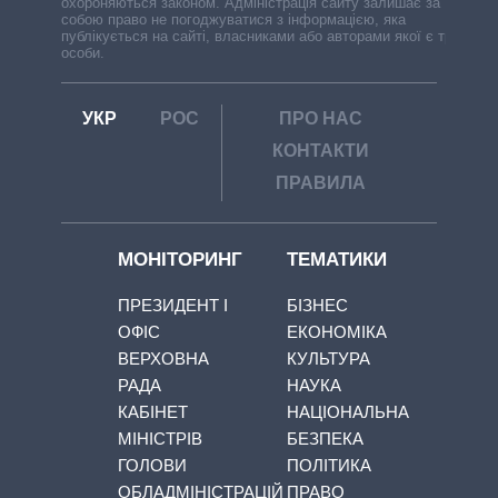
охороняються законом. Адміністрація сайту залишає за
собою право не погоджуватися з інформацією, яка
публікується на сайті, власниками або авторами якої є треті
особи.
УКР
РОС
ПРО НАС
КОНТАКТИ
ПРАВИЛА
МОНІТОРИНГ
ТЕМАТИКИ
ПРЕЗИДЕНТ І
БІЗНЕС
ОФІС
ЕКОНОМІКА
ВЕРХОВНА
КУЛЬТУРА
РАДА
НАУКА
КАБІНЕТ
НАЦІОНАЛЬНА
МІНІСТРІВ
БЕЗПЕКА
ГОЛОВИ
ПОЛІТИКА
ОБЛАДМІНІСТРАЦІЙ
ПРАВО