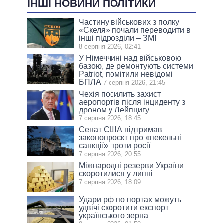
ІНШІ НОВИНИ ПОЛІТИКИ
Частину військових з полку
«Скеля» почали переводити в
інші підрозділи – ЗМІ
8 серпня 2026, 02:41
У Німеччині над військовою
базою, де ремонтують системи
Patriot, помітили невідомі
БПЛА
7 серпня 2026, 21:45
Чехія посилить захист
аеропортів після інциденту з
дроном у Лейпцигу
7 серпня 2026, 18:45
Сенат США підтримав
законопроєкт про «пекельні
санкції» проти росії
7 серпня 2026, 20:55
Міжнародні резерви України
скоротилися у липні
7 серпня 2026, 18:09
Удари рф по портах можуть
удвічі скоротити експорт
українського зерна