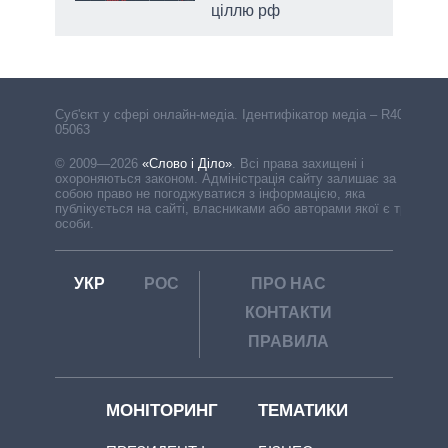
ціллю рф
Cуб'єкт у сфері онлайн-медіа. Ідентифікатор медіа – R40-
05063
© 2009—2026
«Слово і Діло»
.
Всі права захищені і
охороняються законом. Адміністрація сайту залишає за
собою право не погоджуватися з інформацією, яка
публікується на сайті, власниками або авторами якої є треті
особи.
УКР
РОС
ПРО НАС
КОНТАКТИ
ПРАВИЛА
МОНІТОРИНГ
ТЕМАТИКИ