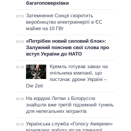
багатоповерхівки
Затемнення Сонця скоротить
03:59
виробництво електроенергії в ЄС
майже на 10 ГВт
«Потрібен новий силовий блок»:
02:59
Залужний пояснив свої слова про
вступ України до НАТО
Кремль готував замах на
02:15
очільника компанії, що
постачає дрони Україні –
Die Zeit
На кордоні Литви з Білоруссю
00:58
знайшли вже третій підземний тунель
для нелегальних мігрантів
Українська служба «Голосу Америки»
00:26
відновлює роботу після тривалої