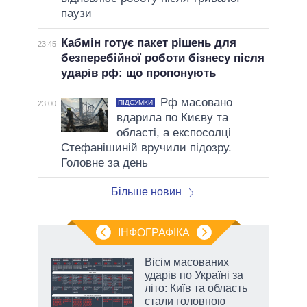
паузи
Кабмін готує пакет рішень для
23:45
безперебійної роботи бізнесу після
ударів рф: що пропонують
Рф масовано
ПІДСУМКИ
23:00
вдарила по Києву та
області, а експосолці
Стефанішиній вручили підозру.
Головне за день
Більше новин
ІНФОГРАФІКА
Вісім масованих
ладів
ударів по Україні за
літо: Київ та область
стали головною