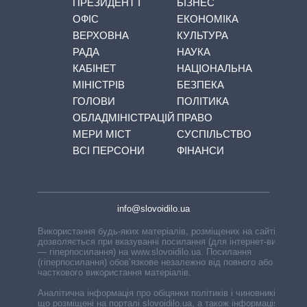
ПРЕЗИДЕНТ І
БІЗНЕС
ОФІС
ЕКОНОМІКА
ВЕРХОВНА
КУЛЬТУРА
РАДА
НАУКА
КАБІНЕТ
НАЦІОНАЛЬНА
МІНІСТРІВ
БЕЗПЕКА
ГОЛОВИ
ПОЛІТИКА
ОБЛАДМІНІСТРАЦІЙ
ПРАВО
МЕРИ МІСТ
СУСПІЛЬСТВО
ВСІ ПЕРСОНИ
ФІНАНСИ
info@slovoidilo.ua
Використання будь-яких матеріалів, розміщених на сайті,
дозволяється при вказуванні посилання (для інтернет-видань
— гіперпосилання) на www.slovoidilo.ua. Посилання
(гіперпосилання) обов’язкове незалежно від повного або
часткового використання матеріалів.
Аналітична інформація про обіцянки політиків і чиновників,
що розміщені на порталі slovoidilo.ua, а також інформація про