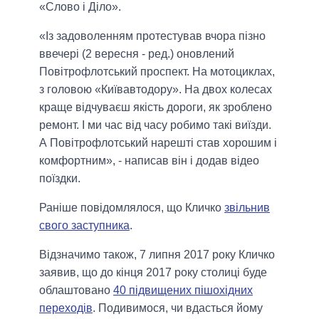
«Слово і Діло».
«Із задоволенням протестував вчора пізно
ввечері (2 вересня - ред.) оновлений
Повітрофлотський проспект. На мотоциклах,
з головою «Київавтодору». На двох колесах
краще відчуваєш якість дороги, як зроблено
ремонт. І ми час від часу робимо такі виїзди.
А Повітрофлотський нарешті став хорошим і
комфортним», - написав він і додав відео
поїздки.
Раніше повідомлялося, що Кличко
звільнив
свого заступника
.
Відзначимо також, 7 липня 2017 року Кличко
заявив, що до кінця 2017 року столиці буде
облаштовано
40 підвищених пішохідних
переходів
. Подивимося, чи вдасться йому