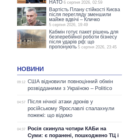
НАТО
6 серпня 2026, 02:59
Вартість Плану стійкості Києва
після перегляду зменшили
майже вдвічі – Кличко
5 серпня 2026, 19:49
Кабмін готує пакет рішень для
безперебійної роботи бізнесу
після ударів рф: що
пропонують
5 серпня 2026, 23:45
НОВИНИ
США відновили повноцінний обмін
09:12
розвідданими з Україною – Politico
Після нічної атаки дронів у
04:57
російському Ярославлі спалахнули
пожежі: що відомо
Росія скинула чотири КАБи на
04:37
Суми: є поранені, пошкоджено ТЦ і