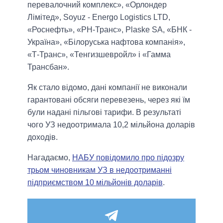
перевалочний комплекс», «Орлондер
Лімітед», Soyuz - Energo Logistics LTD,
«Роснефть», «РН-Транс», Plaske SA, «БНК -
Україна», «Білоруська нафтова компанія»,
«Т-Транс», «Тенгизшевройл» і «Гамма
Трансбан».
Як стало відомо, дані компанії не виконали
гарантовані обсяги перевезень, через які їм
були надані пільгові тарифи. В результаті
чого УЗ недоотримала 10,2 мільйона доларів
доходів.
Нагадаємо,
НАБУ повідомило про підозру
трьом чиновникам УЗ в недоотриманні
підприємством 10 мільйонів доларів
.