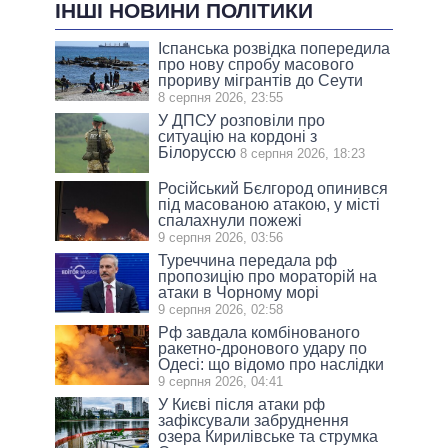
ІНШІ НОВИНИ ПОЛІТИКИ
Іспанська розвідка попередила
про нову спробу масового
прориву мігрантів до Сеути
8 серпня 2026, 23:55
У ДПСУ розповіли про
ситуацію на кордоні з
Білоруссю
8 серпня 2026, 18:23
Російський Бєлгород опинився
під масованою атакою, у місті
спалахнули пожежі
9 серпня 2026, 03:56
Туреччина передала рф
пропозицію про мораторій на
атаки в Чорному морі
9 серпня 2026, 02:58
Рф завдала комбінованого
ракетно-дронового удару по
Одесі: що відомо про наслідки
9 серпня 2026, 04:41
У Києві після атаки рф
зафіксували забруднення
озера Кирилівське та струмка