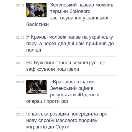
Зеленський назвав можливі
02:31
терміни бойового
застосування української
балістики
У Кракові чоловік напав на українську
01:53
пару, а через два дні сам прийшов до
поліції
На Буковині стався землетрус: де
00:55
зафіксували поштовхи
«Вражаючі втрати»:
00:41
Зеленський оцінив
результати 40-денної
операції проти рф
Іспанська розвідка попередила про
23:55
нову спробу масового прориву
мігрантів до Сеути