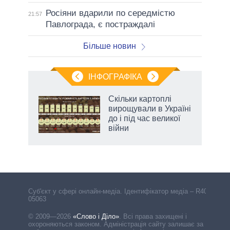
Росіяни вдарили по середмістю
21:57
Павлограда, є постраждалі
Більше новин
ІНФОГРАФІКА
 5
Скільки картоплі
вго
вирощували в Україні
до і під час великої
війни
аспі
Cуб'єкт у сфері онлайн-медіа. Ідентифікатор медіа – R40-
05063
© 2009—2026
«Слово і Діло»
.
Всі права захищені і
охороняються законом. Адміністрація сайту залишає за