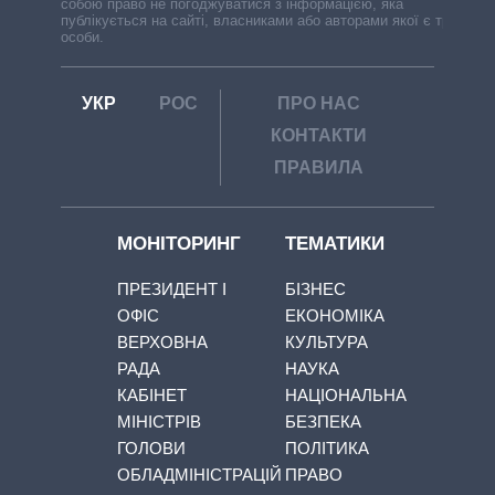
собою право не погоджуватися з інформацією, яка
публікується на сайті, власниками або авторами якої є треті
особи.
УКР
РОС
ПРО НАС
КОНТАКТИ
ПРАВИЛА
МОНІТОРИНГ
ТЕМАТИКИ
ПРЕЗИДЕНТ І
БІЗНЕС
ОФІС
ЕКОНОМІКА
ВЕРХОВНА
КУЛЬТУРА
РАДА
НАУКА
КАБІНЕТ
НАЦІОНАЛЬНА
МІНІСТРІВ
БЕЗПЕКА
ГОЛОВИ
ПОЛІТИКА
ОБЛАДМІНІСТРАЦІЙ
ПРАВО