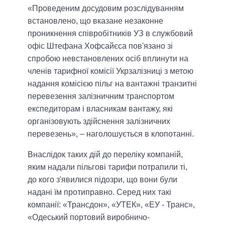
«Проведеним досудовим розслідуванням
встановлено, що вказане незаконне
проникнення співробітників УЗ в службовий
офіс Штефана Хофсайєса пов'язано зі
спробою невстановлених осіб вплинути на
членів тарифної комісії Укрзалізниці з метою
надання комісією пільг на вантажні транзитні
перевезення залізничним транспортом
експедиторам і власникам вантажу, які
організовують здійснення залізничних
перевезень», – наголошується в клопотанні.
Внаслідок таких дій до переліку компаній,
яким надали пільгові тарифи потрапили ті,
до кого з'явилися підозри, що вони були
надані їм протиправно. Серед них такі
компанії: «Трансдон», «УТЕК», «ЕУ - Транс»,
«Одеський портовий виробничо-