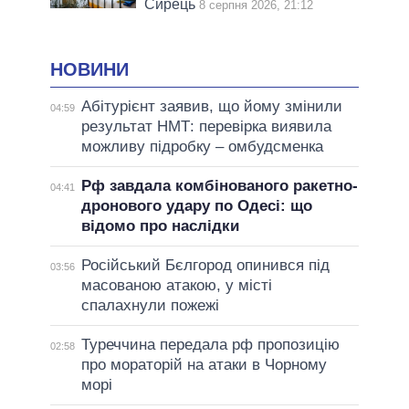
Сирець
8 серпня 2026, 21:12
НОВИНИ
Абітурієнт заявив, що йому змінили
04:59
результат НМТ: перевірка виявила
можливу підробку – омбудсменка
Рф завдала комбінованого ракетно-
04:41
дронового удару по Одесі: що
відомо про наслідки
Російський Бєлгород опинився під
03:56
масованою атакою, у місті
спалахнули пожежі
Туреччина передала рф пропозицію
02:58
про мораторій на атаки в Чорному
морі