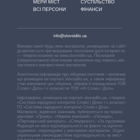
МЕРИ МІСТ
СУСПІЛЬСТВО
ВСІ ПЕРСОНИ
ФІНАНСИ
info@slovoidilo.ua
Використання будь-яких матеріалів, розміщених на сайті,
дозволяється при вказуванні посилання (для інтернет-видань
— гіперпосилання) на www.slovoidilo.ua. Посилання
(гіперпосилання) обов’язкове незалежно від повного або
часткового використання матеріалів.
Аналітична інформація про обіцянки політиків і чиновників,
що розміщені на порталі slovoidilo.ua, а також інформація про
стан виконання цих обіцянок, зібрана й опрацьована ТОВ «ІА
Слово і Діло» і є власністю ТОВ «ІА Слово і Діло».
Інфографіки, розміщені на порталі slovoidilo.ua, створені ГО
«Система народного контролю Слово і Діло» і є власністю
ГО «Система народного контролю Слово і Діло».
Матеріали, відмічені значками, публікуються на правах
реклами: «Промо», «Новини компаній», «Позиція»,
«Партнерський матеріал», «Спецпроєкт», «За підтримки».
Редакція не несе відповідальності за факти та оціночні
судження, оприлюднені у рекламних матеріалах. Згідно з
українським законодавством відповідальність за зміст
реклами несе рекламодавець.