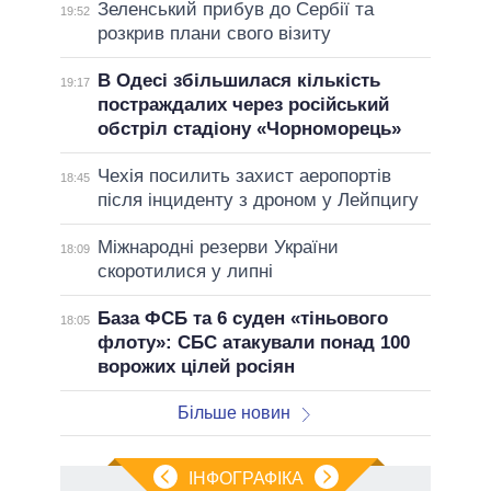
Зеленський прибув до Сербії та
19:52
розкрив плани свого візиту
В Одесі збільшилася кількість
19:17
постраждалих через російський
обстріл стадіону «Чорноморець»
Чехія посилить захист аеропортів
18:45
після інциденту з дроном у Лейпцигу
Міжнародні резерви України
18:09
скоротилися у липні
База ФСБ та 6 суден «тіньового
18:05
флоту»: СБС атакували понад 100
ворожих цілей росіян
Більше новин
ІНФОГРАФІКА