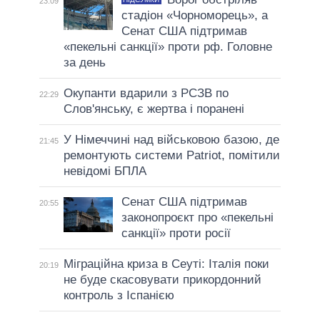
23:09
стадіон «Чорноморець», а
Сенат США підтримав
«пекельні санкції» проти рф. Головне
за день
Окупанти вдарили з РСЗВ по
22:29
Слов'янську, є жертва і поранені
У Німеччині над військовою базою, де
21:45
ремонтують системи Patriot, помітили
невідомі БПЛА
Сенат США підтримав
20:55
законопроєкт про «пекельні
санкції» проти росії
Міграційна криза в Сеуті: Італія поки
20:19
не буде скасовувати прикордонний
контроль з Іспанією