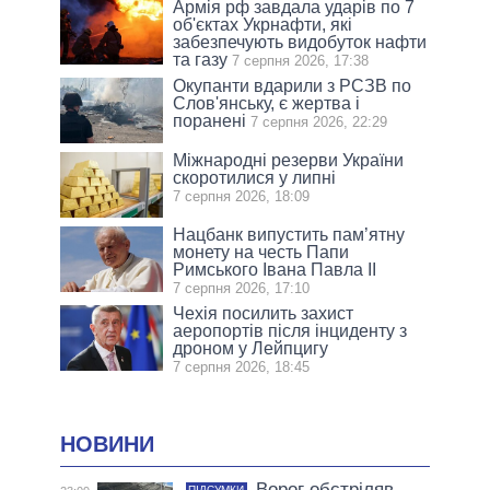
Армія рф завдала ударів по 7
об'єктах Укрнафти, які
забезпечують видобуток нафти
та газу
7 серпня 2026, 17:38
Окупанти вдарили з РСЗВ по
Слов'янську, є жертва і
поранені
7 серпня 2026, 22:29
Міжнародні резерви України
скоротилися у липні
7 серпня 2026, 18:09
Нацбанк випустить пам’ятну
монету на честь Папи
Римського Івана Павла II
7 серпня 2026, 17:10
Чехія посилить захист
аеропортів після інциденту з
дроном у Лейпцигу
7 серпня 2026, 18:45
НОВИНИ
Ворог обстріляв
ПІДСУМКИ