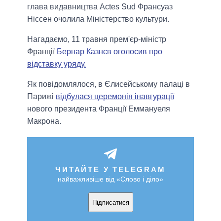
глава видавництва Actes Sud Франсуаз
Ніссен очолила Міністерство культури.
Нагадаємо, 11 травня прем'єр-міністр
Франції
Бернар Казнєв оголосив про
відставку уряду.
Як повідомлялося, в Єлисейському палаці в
Парижі
відбулася церемонія інавгурації
нового президента Франції Еммануеля
Макрона.
ЧИТАЙТЕ У TELEGRAM
найважливіше від «Слово і діло»
Підписатися