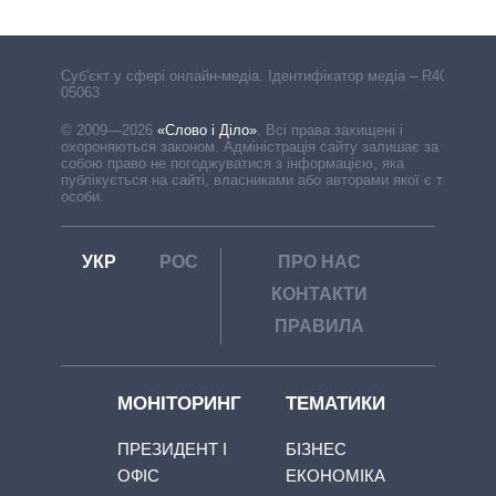
Cуб'єкт у сфері онлайн-медіа. Ідентифікатор медіа – R40-
05063
© 2009—2026
«Слово і Діло»
.
Всі права захищені і
охороняються законом. Адміністрація сайту залишає за
собою право не погоджуватися з інформацією, яка
публікується на сайті, власниками або авторами якої є треті
особи.
УКР
РОС
ПРО НАС
КОНТАКТИ
ПРАВИЛА
МОНІТОРИНГ
ТЕМАТИКИ
ПРЕЗИДЕНТ І
БІЗНЕС
ОФІС
ЕКОНОМІКА