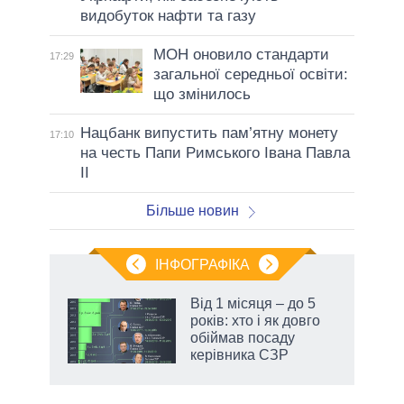
видобуток нафти та газу
МОН оновило стандарти
17:29
загальної середньої освіти:
що змінилось
Нацбанк випустить пам’ятну монету
17:10
на честь Папи Римського Івана Павла
II
Більше новин
ІНФОГРАФІКА
жет
Від 1 місяця – до 5
років: хто і як довго
ків
обіймав посаду
керівника СЗР