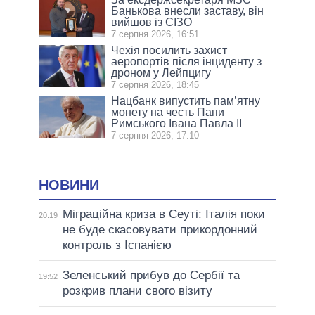
Банькова внесли заставу, він
вийшов із СІЗО
7 серпня 2026, 16:51
Чехія посилить захист
аеропортів після інциденту з
дроном у Лейпцигу
7 серпня 2026, 18:45
Нацбанк випустить пам’ятну
монету на честь Папи
Римського Івана Павла II
7 серпня 2026, 17:10
НОВИНИ
Міграційна криза в Сеуті: Італія поки
20:19
не буде скасовувати прикордонний
контроль з Іспанією
Зеленський прибув до Сербії та
19:52
розкрив плани свого візиту