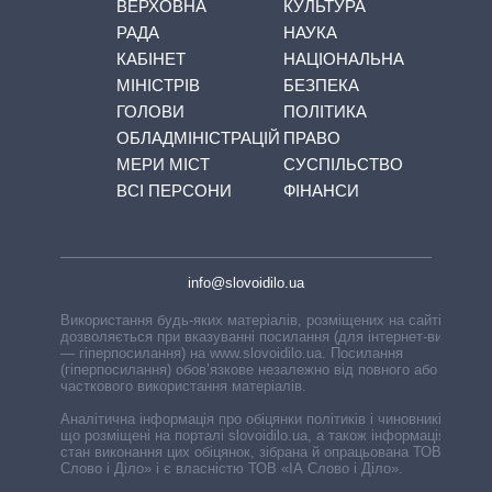
ВЕРХОВНА
КУЛЬТУРА
РАДА
НАУКА
КАБІНЕТ
НАЦІОНАЛЬНА
МІНІСТРІВ
БЕЗПЕКА
ГОЛОВИ
ПОЛІТИКА
ОБЛАДМІНІСТРАЦІЙ
ПРАВО
МЕРИ МІСТ
СУСПІЛЬСТВО
ВСІ ПЕРСОНИ
ФІНАНСИ
info@slovoidilo.ua
Використання будь-яких матеріалів, розміщених на сайті,
дозволяється при вказуванні посилання (для інтернет-видань
— гіперпосилання) на www.slovoidilo.ua. Посилання
(гіперпосилання) обов’язкове незалежно від повного або
часткового використання матеріалів.
Аналітична інформація про обіцянки політиків і чиновників,
що розміщені на порталі slovoidilo.ua, а також інформація про
стан виконання цих обіцянок, зібрана й опрацьована ТОВ «ІА
Слово і Діло» і є власністю ТОВ «ІА Слово і Діло».