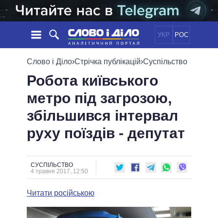
УКР
РОС
НОВИНИ
Слово і Діло
›
Стрічка публікацій
›
Суспільство
Робота київського
ОБIЦЯНКИ
СТРІЧКА
ПОЛІТИКА
метро під загрозою,
ПОДІЇ
ЕКОНОМІКА
ПОЛIТИКИ
збільшився інтервал
СТАТТІ
СУСПІЛЬСТВО
ІНФОГРАФІКА
ДУМКИ
СВІТ
УСІ ПОЛІТИКИ
руху поїздів - депутат
ОГЛЯДИ
ПРЕЗИДЕНТ І ОФІС
ВІДЕО
ДАЙДЖЕСТИ
ВЕРХОВНА РАДА
СУСПІЛЬСТВО
ПІДТРИМАТИ
КАБІНЕТ МІНІСТРІВ
4 травня 2017, 12:50
ГОЛОВИ ОБЛАДМІНІСТРАЦІЙ
ПОРІВНЯННЯ ПОЛІТИКІВ
Читати російською
МЕРИ МІСТ
ВСІ ПЕРСОНИ