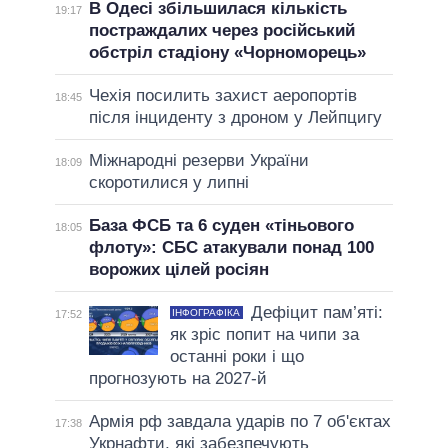
В Одесі збільшилася кількість
19:17
постраждалих через російський
обстріл стадіону «Чорноморець»
Чехія посилить захист аеропортів
18:45
після інциденту з дроном у Лейпцигу
Міжнародні резерви України
18:09
скоротилися у липні
База ФСБ та 6 суден «тіньового
18:05
флоту»: СБС атакували понад 100
ворожих цілей росіян
Дефіцит пам’яті:
ІНФОГРАФІКА
17:52
як зріс попит на чипи за
останні роки і що
прогнозують на 2027-й
Армія рф завдала ударів по 7 об'єктах
17:38
Укрнафти, які забезпечують