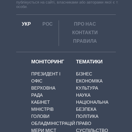
публікується на сайті, власниками або авторами якої є треті
особи.
УКР
РОС
ПРО НАС
КОНТАКТИ
ПРАВИЛА
МОНІТОРИНГ
ТЕМАТИКИ
ПРЕЗИДЕНТ І
БІЗНЕС
ОФІС
ЕКОНОМІКА
ВЕРХОВНА
КУЛЬТУРА
РАДА
НАУКА
КАБІНЕТ
НАЦІОНАЛЬНА
МІНІСТРІВ
БЕЗПЕКА
ГОЛОВИ
ПОЛІТИКА
ОБЛАДМІНІСТРАЦІЙ
ПРАВО
МЕРИ МІСТ
СУСПІЛЬСТВО