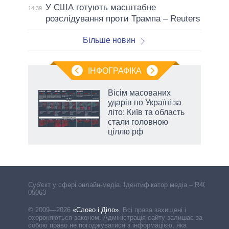
У США готують масштабне
14:39
розслідування проти Трампа – Reuters
Більше новин
ІНФОГРАФІКА
жет
Вісім масованих
ударів по Україні за
ків
літо: Київ та область
стали головною
ціллю рф
Cуб'єкт у сфері онлайн-медіа. Ідентифікатор медіа – R40-
05063
© 2009—2026
«Слово і Діло»
.
Всі права захищені і
охороняються законом. Адміністрація сайту залишає за
собою право не погоджуватися з інформацією, яка