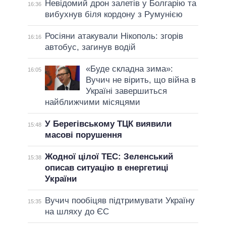
Невідомий дрон залетів у Болгарію та
16:36
вибухнув біля кордону з Румунією
Росіяни атакували Нікополь: згорів
16:16
автобус, загинув водій
«Буде складна зима»:
16:05
Вучич не вірить, що війна в
Україні завершиться
найближчими місяцями
У Берегівському ТЦК виявили
15:48
масові порушення
Жодної цілої ТЕС: Зеленський
15:38
описав ситуацію в енергетиці
України
Вучич пообіцяв підтримувати Україну
15:35
на шляху до ЄС