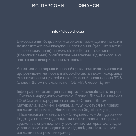
ВСІ ПЕРСОНИ
ФІНАНСИ
info@slovoidilo.ua
Використання будь-яких матеріалів, розміщених на сайті,
дозволяється при вказуванні посилання (для інтернет-видань
— гіперпосилання) на www.slovoidilo.ua. Посилання
(гіперпосилання) обов’язкове незалежно від повного або
часткового використання матеріалів.
Аналітична інформація про обіцянки політиків і чиновників,
що розміщені на порталі slovoidilo.ua, а також інформація про
стан виконання цих обіцянок, зібрана й опрацьована ТОВ «ІА
Слово і Діло» і є власністю ТОВ «ІА Слово і Діло».
Інфографіки, розміщені на порталі slovoidilo.ua, створені ГО
«Система народного контролю Слово і Діло» і є власністю
ГО «Система народного контролю Слово і Діло».
Матеріали, відмічені значками, публікуються на правах
реклами: «Промо», «Новини компаній», «Позиція»,
«Партнерський матеріал», «Спецпроєкт», «За підтримки».
Редакція не несе відповідальності за факти та оціночні
судження, оприлюднені у рекламних матеріалах. Згідно з
українським законодавством відповідальність за зміст
реклами несе рекламодавець.