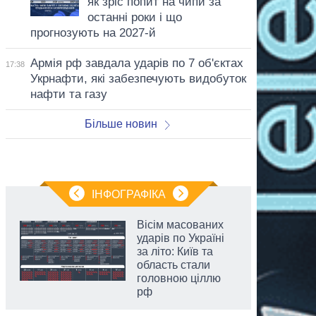
як зріс попит на чипи за
останні роки і що
прогнозують на 2027-й
Армія рф завдала ударів по 7 об'єктах
17:38
Укрнафти, які забезпечують видобуток
нафти та газу
Більше новин
ІНФОГРАФІКА
Вісім масованих
ударів по Україні
за літо: Київ та
область стали
головною ціллю
рф