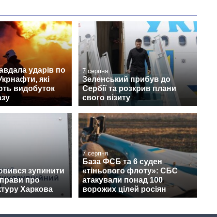
авдала ударів по
7 серпня
Укрнафти, які
Зеленський прибув до
ють видобуток
Сербії та розкрив плани
азу
свого візиту
7 серпня
База ФСБ та 6 суден
овився зупинити
«тіньового флоту»: СБС
справи про
атакували понад 100
ктуру Харкова
ворожих цілей росіян