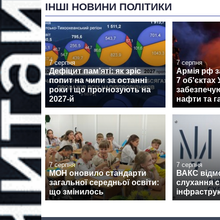
ІНШІ НОВИНИ ПОЛІТИКИ
7 серпня
7 серпня
Дефіцит пам’яті: як зріс
Армія рф з
попит на чипи за останні
7 об'єктах 
роки і що прогнозують на
забезпечу
2027-й
нафти та г
7 серпня
7 серпня
МОН оновило стандарти
ВАКС відм
загальної середньої освіти:
слухання 
що змінилось
інфрастру