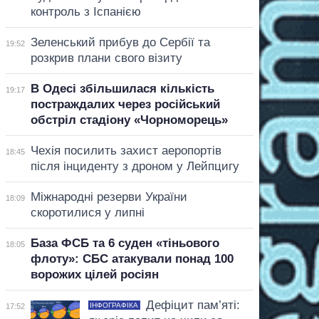
контроль з Іспанією
Зеленський прибув до Сербії та
19:52
розкрив плани свого візиту
В Одесі збільшилася кількість
19:17
постраждалих через російський
обстріл стадіону «Чорноморець»
Чехія посилить захист аеропортів
18:45
після інциденту з дроном у Лейпцигу
Міжнародні резерви України
18:09
скоротилися у липні
База ФСБ та 6 суден «тіньового
18:05
флоту»: СБС атакували понад 100
ворожих цілей росіян
Дефіцит пам’яті:
ІНФОГРАФІКА
17:52