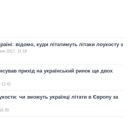
раїні: відомо, куди літатимуть літаки лоукосту з
зня 2017, 11:18
сував прихід на український ринок ще двох
 12:41
укости: чи зможуть українці літати в Європу за
16:30