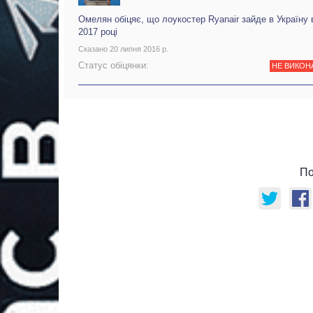
Омелян обіцяє, що лоукостер Ryanair зайде в Україну 
2017 році
Сказано 20 липня 2016 р.
Статус обіцянки:
НЕ ВИКОН
По