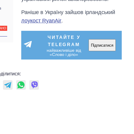
в
Раніше в Україну зайшов ірландський
лоукост RyanAir
.
АНО
ЧИТАЙТЕ У
TELEGRAM
Підписатися
найважливіше від
«Слово і діло»
ділитися: