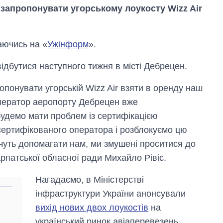
 запропонувати угорському лоукосту Wizz Air
аючись на «
Ужінформ
».
ідбутися наступного тижня в місті Дебрецен.
понувати угорській Wizz Air взяти в оренду наш
 оператор аеропорту Дебрецен вже
будемо мати проблем із сертифікацією
сертифікованого оператора і розблокуємо цю
очуть допомагати нам, ми змушені проситися до
арпатської обласної ради Михайло Рівіс.
Скільки картоплі
вирощували в
Україні до і під час
Нагадаємо, в Міністерстві
великої війни
інфраструктури України анонсували
вихід нових двох лоукостів
на
український ринок авіаперевезень.