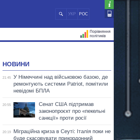
УКР
РОС
Порівняння
політиків
ЦІЙ
МЕРИ МІСТ
ВСІ ПЕРСОНИ
НОВИНИ
У Німеччині над військовою базою, де
21:45
ремонтують системи Patriot, помітили
невідомі БПЛА
Сенат США підтримав
20:55
законопроєкт про «пекельні
санкції» проти росії
Міграційна криза в Сеуті: Італія поки не
20:19
буде скасовувати прикордонний