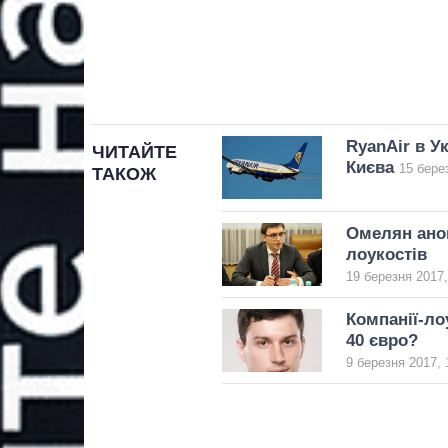
RyanAir в Ук
ЧИТАЙТЕ
Києва
15 бере
ТАКОЖ
Омелян анон
лоукостів
19 березня 2017,
Компанії-ло
40 євро?
9 березня 2017, 