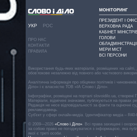
МОНІТОРИНГ
ПРЕЗИДЕНТ І ОФІС
УКР
РОС
ВЕРХОВНА РАДА
КАБІНЕТ МІНІСТРІ
ГОЛОВИ
ПРО НАС
ОБЛАДМІНІСТРАЦІ
КОНТАКТИ
МЕРИ МІСТ
ПРАВИЛА
ВСІ ПЕРСОНИ
Використання будь-яких матеріалів, розміщених на сайті,
обов’язкове незалежно від повного або часткового викори
Аналітична інформація про обіцянки політиків і чиновників
Діло» і є власністю ТОВ «ІА Слово і Діло».
Інфографіки, розміщені на порталі slovoidilo.ua, створен
Матеріали, відмічені значками, публікуються на правах р
Редакція не несе відповідальності за факти та оціночні 
рекламодавець.
Cуб'єкт у сфері онлайн-медіа. Ідентифікатор медіа – R40
© 2009—2026
«Слово і Діло»
.
Всі права захищені і охоро
за собою право не погоджуватися з інформацією, яка публ
якої є треті особи.