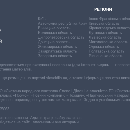
РЕГІОНИ
Київ
Івано-Франківська обл
Автономна республіка Крим
Київська область
Вінницька область
Кіровоградська област
В
Волинська область
Луганська область
Дніпропетровська область
Львівська область
Й
Донецька область
Миколаївська область
Житомирська область
Одеська область
Закарпатська область
Полтавська область
Запорізька область
Рівненська область
 дозволяється при вказуванні посилання (для інтернет-видань — гіперпоси
стання матеріалів.
, що розміщені на порталі slovoidilo.ua, а також інформація про стан вик
і ГО «Система народного контролю Слово і Діло» і є власністю ГО «Систе
еклами: «Промо», «Новини компаній», «Позиція», «Партнерський матеріал
судження, оприлюднені у рекламних матеріалах. Згідно з українським зак
-05063
няються законом. Адміністрація сайту залишає
ікується на сайті, власниками або авторами