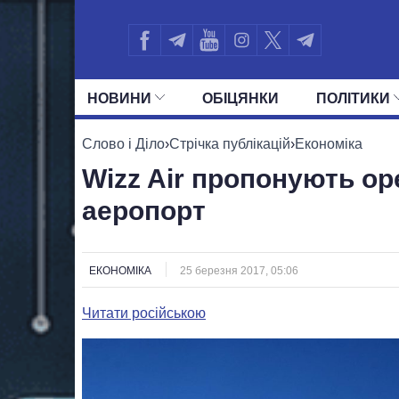
НОВИНИ
ОБIЦЯНКИ
ПОЛIТИКИ
УСІ ПОЛІТИКИ
ПРЕЗИДЕНТ І ОФ
Слово і Діло
›
Стрічка публікацій
›
Економіка
Wizz Air пропонують о
аеропорт
ЕКОНОМІКА
25 березня 2017, 05:06
Читати російською