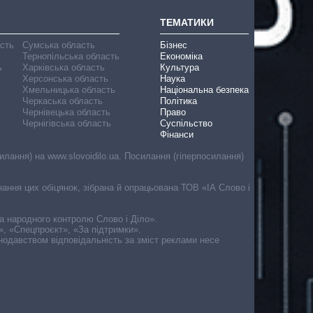
ТЕМАТИКИ
асть
Сумська область
Бізнес
Тернопільська область
Економіка
ь
Харківська область
Культура
Херсонська область
Наука
Хмельницька область
Національна безпека
Черкаська область
Політика
Чернівецька область
Право
Чернігівська область
Суспільство
Фінанси
лання) на www.slovoidilo.ua. Посилання (гіперпосилання)
онання цих обіцянок, зібрана й опрацьована ТОВ «ІА Слово і
ма народного контролю Слово і Діло».
», «Спецпроєкт», «За підтримки».
онодавством відповідальність за зміст реклами несе