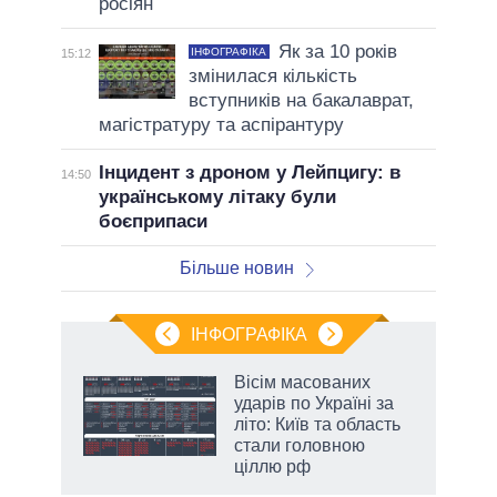
росіян
Як за 10 років
ІНФОГРАФІКА
15:12
змінилася кількість
вступників на бакалаврат,
магістратуру та аспірантуру
Інцидент з дроном у Лейпцигу: в
14:50
українському літаку були
боєприпаси
Більше новин
ІНФОГРАФІКА
Вісім масованих
ть
ударів по Україні за
літо: Київ та область
стали головною
ціллю рф