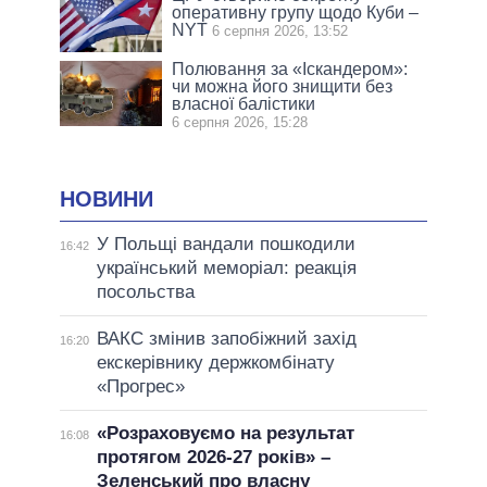
оперативну групу щодо Куби –
NYT
6 серпня 2026, 13:52
Полювання за «Іскандером»:
чи можна його знищити без
власної балістики
6 серпня 2026, 15:28
НОВИНИ
У Польщі вандали пошкодили
16:42
український меморіал: реакція
посольства
ВАКС змінив запобіжний захід
16:20
екскерівнику держкомбінату
«Прогрес»
«Розраховуємо на результат
16:08
протягом 2026-27 років» –
Зеленський про власну