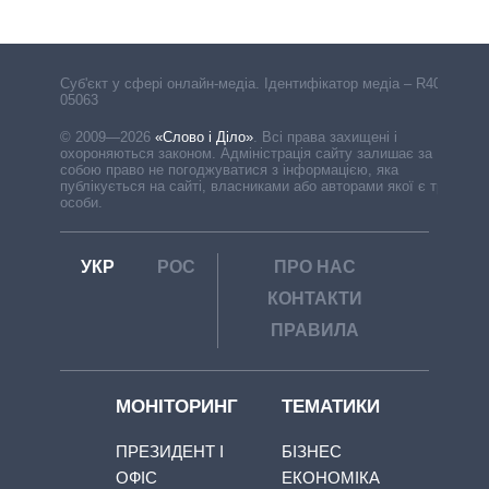
Cуб'єкт у сфері онлайн-медіа. Ідентифікатор медіа – R40-
05063
© 2009—2026
«Слово і Діло»
.
Всі права захищені і
охороняються законом. Адміністрація сайту залишає за
собою право не погоджуватися з інформацією, яка
публікується на сайті, власниками або авторами якої є треті
особи.
УКР
РОС
ПРО НАС
КОНТАКТИ
ПРАВИЛА
МОНІТОРИНГ
ТЕМАТИКИ
ПРЕЗИДЕНТ І
БІЗНЕС
ОФІС
ЕКОНОМІКА