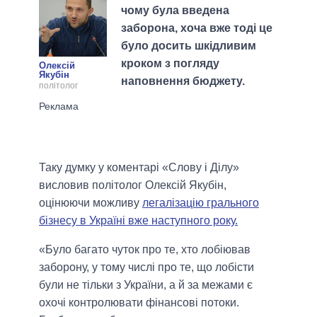
чому була введена
заборона, хоча вже тоді це
було досить шкідливим
кроком з погляду
Олексій
Якубін
наповнення бюджету.
політолог
Таку думку у коментарі «Слову і Ділу»
висловив політолог Олексій Якубін,
оцінюючи можливу
легалізацію грального
бізнесу в Україні вже наступного року.
«Було багато чуток про те, хто лобіював
заборону, у тому числі про те, що лобісти
були не тільки з України, а й за межами є
охочі контролювати фінансові потоки.