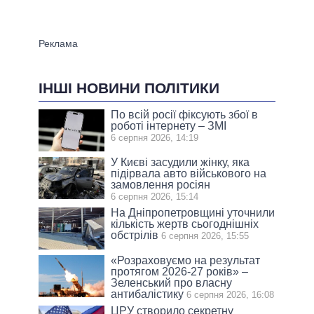
ІНШІ НОВИНИ ПОЛІТИКИ
По всій росії фіксують збої в
роботі інтернету – ЗМІ
6 серпня 2026, 14:19
У Києві засудили жінку, яка
підірвала авто військового на
замовлення росіян
6 серпня 2026, 15:14
На Дніпропетровщині уточнили
кількість жертв сьогоднішніх
обстрілів
6 серпня 2026, 15:55
«Розраховуємо на результат
протягом 2026-27 років» –
Зеленський про власну
антибалістику
6 серпня 2026, 16:08
ЦРУ створило секретну