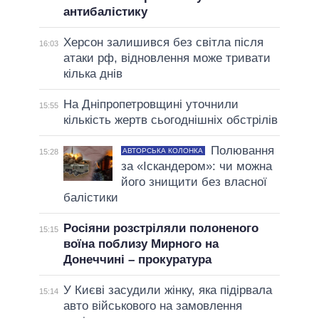
антибалістику
Херсон залишився без світла після
16:03
атаки рф, відновлення може тривати
кілька днів
На Дніпропетровщині уточнили
15:55
кількість жертв сьогоднішніх обстрілів
Полювання
АВТОРСЬКА КОЛОНКА
15:28
за «Іскандером»: чи можна
його знищити без власної
балістики
Росіяни розстріляли полоненого
15:15
воїна поблизу Мирного на
Донеччині – прокуратура
У Києві засудили жінку, яка підірвала
15:14
авто військового на замовлення