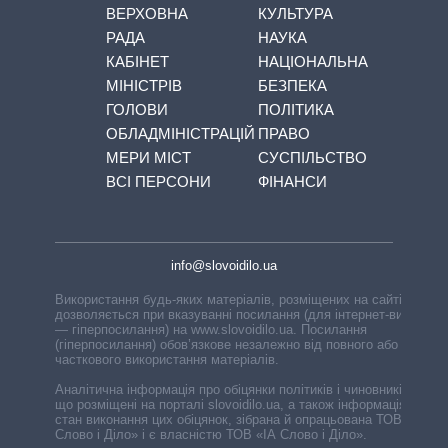
ВЕРХОВНА
КУЛЬТУРА
РАДА
НАУКА
КАБІНЕТ
НАЦІОНАЛЬНА
МІНІСТРІВ
БЕЗПЕКА
ГОЛОВИ
ПОЛІТИКА
ОБЛАДМІНІСТРАЦІЙ
ПРАВО
МЕРИ МІСТ
СУСПІЛЬСТВО
ВСІ ПЕРСОНИ
ФІНАНСИ
info@slovoidilo.ua
Використання будь-яких матеріалів, розміщених на сайті,
дозволяється при вказуванні посилання (для інтернет-видань
— гіперпосилання) на www.slovoidilo.ua. Посилання
(гіперпосилання) обов’язкове незалежно від повного або
часткового використання матеріалів.
Аналітична інформація про обіцянки політиків і чиновників,
що розміщені на порталі slovoidilo.ua, а також інформація про
стан виконання цих обіцянок, зібрана й опрацьована ТОВ «ІА
Слово і Діло» і є власністю ТОВ «ІА Слово і Діло».