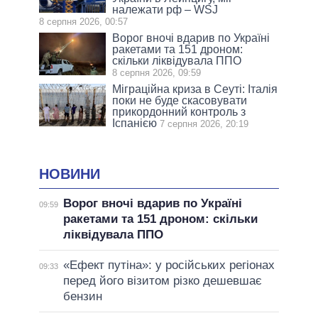
належати рф – WSJ
8 серпня 2026, 00:57
Ворог вночі вдарив по Україні
ракетами та 151 дроном:
скільки ліквідувала ППО
8 серпня 2026, 09:59
Міграційна криза в Сеуті: Італія
поки не буде скасовувати
прикордонний контроль з
Іспанією
7 серпня 2026, 20:19
НОВИНИ
Ворог вночі вдарив по Україні
09:59
ракетами та 151 дроном: скільки
ліквідувала ППО
«Ефект путіна»: у російських регіонах
09:33
перед його візитом різко дешевшає
бензин