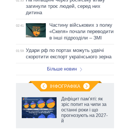
02:53
загинули троє людей, серед них
дитина
Частину військових з полку
02:41
«Скеля» почали переводити
в інші підрозділи – ЗМІ
Удари рф по портах можуть удвічі
01:59
скоротити експорт українського зерна
Більше новин
ІНФОГРАФІКА
Дефіцит пам’яті: як
раїні
зріс попит на чипи за
ої
останні роки і що
прогнозують на 2027-
й