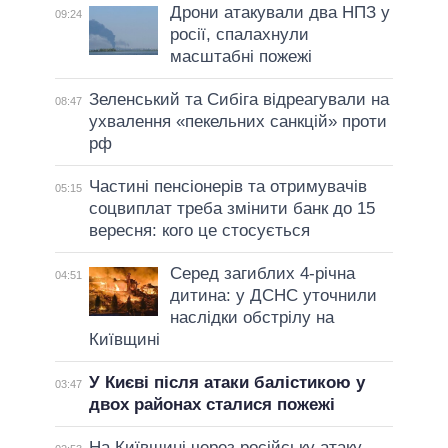
Дрони атакували два НПЗ у
09:24
росії, спалахнули
масштабні пожежі
Зеленський та Сибіга відреагували на
08:47
ухвалення «пекельних санкцій» проти
рф
Частині пенсіонерів та отримувачів
05:15
соцвиплат треба змінити банк до 15
вересня: кого це стосується
Серед загиблих 4-річна
04:51
дитина: у ДСНС уточнили
наслідки обстрілу на
Київщині
У Києві після атаки балістикою у
03:47
двох районах сталися пожежі
На Київщині через російську атаку