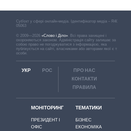
Cуб'єкт у сфері онлайн-медіа. Ідентифікатор медіа – R40-
05063
© 2009—2026
«Слово і Діло»
.
Всі права захищені і
охороняються законом. Адміністрація сайту залишає за
собою право не погоджуватися з інформацією, яка
публікується на сайті, власниками або авторами якої є треті
особи.
УКР
РОС
ПРО НАС
КОНТАКТИ
ПРАВИЛА
МОНІТОРИНГ
ТЕМАТИКИ
ПРЕЗИДЕНТ І
БІЗНЕС
ОФІС
ЕКОНОМІКА