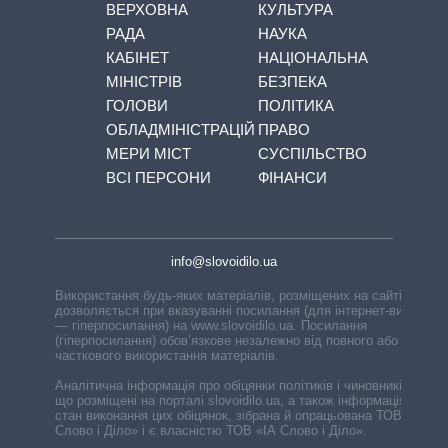
ВЕРХОВНА
КУЛЬТУРА
РАДА
НАУКА
КАБІНЕТ
НАЦІОНАЛЬНА
МІНІСТРІВ
БЕЗПЕКА
ГОЛОВИ
ПОЛІТИКА
ОБЛАДМІНІСТРАЦІЙ
ПРАВО
МЕРИ МІСТ
СУСПІЛЬСТВО
ВСІ ПЕРСОНИ
ФІНАНСИ
info@slovoidilo.ua
Використання будь-яких матеріалів, розміщених на сайті,
дозволяється при вказуванні посилання (для інтернет-видань
— гіперпосилання) на www.slovoidilo.ua. Посилання
(гіперпосилання) обов’язкове незалежно від повного або
часткового використання матеріалів.
Аналітична інформація про обіцянки політиків і чиновників,
що розміщені на порталі slovoidilo.ua, а також інформація про
стан виконання цих обіцянок, зібрана й опрацьована ТОВ «ІА
Слово і Діло» і є власністю ТОВ «ІА Слово і Діло».