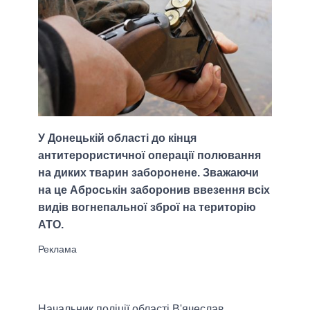
У Донецькій області до кінця
антитерористичної операції полювання
на диких тварин заборонене. Зважаючи
на це Аброськін заборонив ввезення всіх
видів вогнепальної зброї на територію
АТО.
Начальник поліції області В'ячеслав