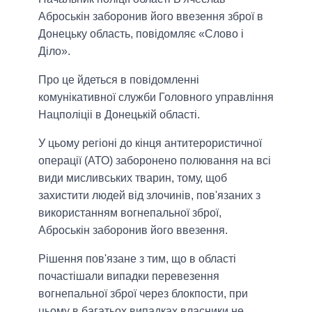
Аброськін заборонив його ввезення зброї в
Донецьку область, повідомляє «Слово і
Діло».
Про це йдеться в повідомленні
комунікативної служби Головного управління
Нацполіціі в Донецькій області.
У цьому регіоні до кінця антитерористичної
операції (АТО) заборонено полювання на всі
види мисливських тварин, тому, щоб
захистити людей від злочинів, пов'язаних з
використанням вогнепальної зброї,
Аброськін заборонив його ввезення.
Рішення пов'язане з тим, що в області
почастішали випадки перевезення
вогнепальної зброї через блокпости, при
цьому в багатьох випадках власники не