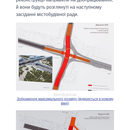
й вони будуть розглянуті на наступному
засіданні містобудівної ради.
kievcity.gov.ua
Зображення максимального розміру (відкриється в новому
вікні)