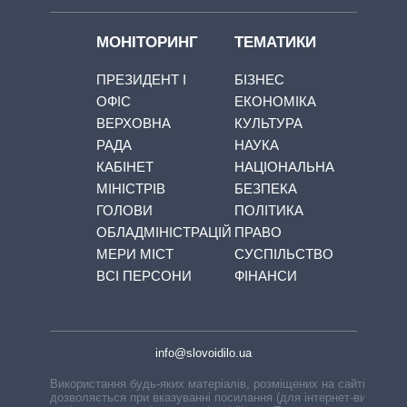
МОНІТОРИНГ
ТЕМАТИКИ
ПРЕЗИДЕНТ І
БІЗНЕС
ОФІС
ЕКОНОМІКА
ВЕРХОВНА
КУЛЬТУРА
РАДА
НАУКА
КАБІНЕТ
НАЦІОНАЛЬНА
МІНІСТРІВ
БЕЗПЕКА
ГОЛОВИ
ПОЛІТИКА
ОБЛАДМІНІСТРАЦІЙ
ПРАВО
МЕРИ МІСТ
СУСПІЛЬСТВО
ВСІ ПЕРСОНИ
ФІНАНСИ
info@slovoidilo.ua
Використання будь-яких матеріалів, розміщених на сайті,
дозволяється при вказуванні посилання (для інтернет-видань