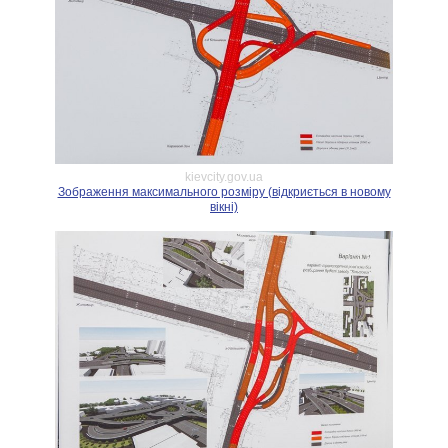
kievcity.gov.ua
Зображення максимального розміру (відкриється в новому
вікні)