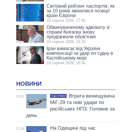
Світовий рейтинг паспортів: як
за 10 років змінилися позиції
країн Європи
10 серпня 2026, 17:45
Обвинуваченому адвокату зі
справи Князєва знову
продовжили обов'язки
10 серпня 2026, 16:20
Іран вимагає від України
компенсації за удар по судну в
Каспійському морі
10 серпня 2026, 18:06
НОВИНИ
Втрата винищувача
ПІДСУМКИ
22:02
МіГ-29 та нові удари по
російських НПЗ. Головне за
день
На Одещині під час
21:19