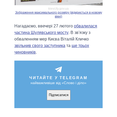
kievcity.gov.ua
Зображення максимального розміру (відкриється в новому
вікні)
Нагадаємо, ввечері 27 лютого
обвалилася
частина Шулявського мосту
. В зв'язку з
обваленням мер Києва Віталій Кличко
звільнив свого заступника
та
ще трьох
чиновників
.
ЧИТАЙТЕ У TELEGRAM
найважливіше від «Слово і діло»
Підписатися