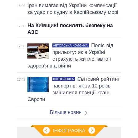
Іран вимагає від України компенсації
18:06
за удар по судну в Каспійському морі
На Київщині посилять безпеку на
17:50
АЗС
Поліс від
АВТОРСЬКА КОЛОНКА
17:50
прильоту: як в Україні
страхують житло, авто і
здоров’я від війни
Світовий рейтинг
ІНФОГРАФІКА
17:45
паспортів: як за 10 років
змінилися позиції країн
Європи
Більше новин
ІНФОГРАФІКА