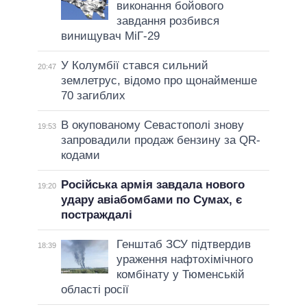
виконання бойового
завдання розбився
винищувач МіГ-29
У Колумбії стався сильний
20:47
землетрус, відомо про щонайменше
70 загиблих
В окупованому Севастополі знову
19:53
запровадили продаж бензину за QR-
кодами
Російська армія завдала нового
19:20
удару авіабомбами по Сумах, є
постраждалі
Генштаб ЗСУ підтвердив
18:39
ураження нафтохімічного
комбінату у Тюменській
області росії