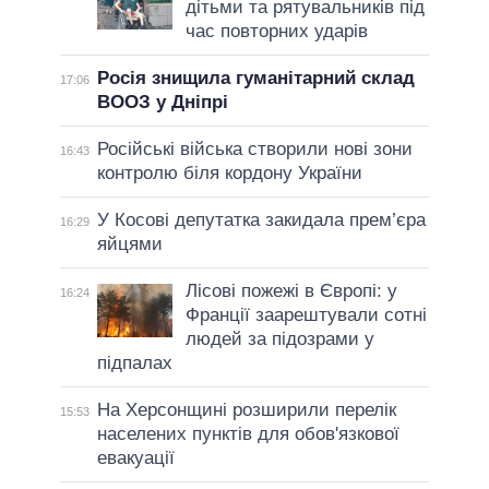
дітьми та рятувальників під
час повторних ударів
Росія знищила гуманітарний склад
17:06
ВООЗ у Дніпрі
Російські війська створили нові зони
16:43
контролю біля кордону України
У Косові депутатка закидала прем’єра
16:29
яйцями
Лісові пожежі в Європі: у
16:24
Франції заарештували сотні
людей за підозрами у
підпалах
На Херсонщині розширили перелік
15:53
населених пунктів для обов'язкової
евакуації