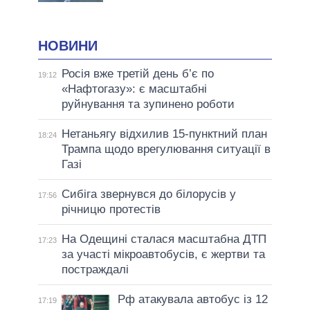
НОВИНИ
Росія вже третій день б’є по
19:12
«Нафтогазу»: є масштабні
руйнування та зупинено роботи
Нетаньягу відхилив 15-пунктний план
18:24
Трампа щодо врегулювання ситуації в
Газі
Сибіга звернувся до білорусів у
17:56
річницю протестів
На Одещині сталася масштабна ДТП
17:23
за участі мікроавтобусів, є жертви та
постраждалі
Рф атакувала автобус із 12
17:19