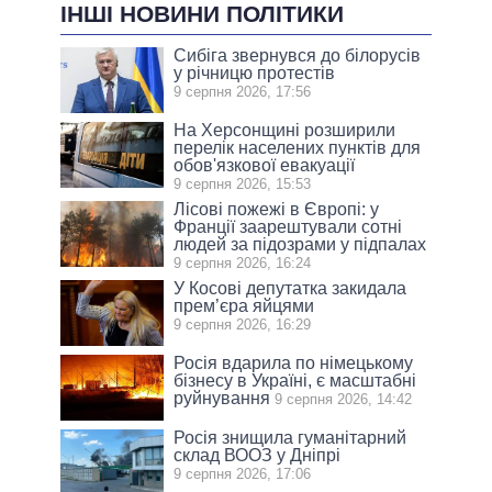
ІНШІ НОВИНИ ПОЛІТИКИ
Сибіга звернувся до білорусів
у річницю протестів
9 серпня 2026, 17:56
На Херсонщині розширили
перелік населених пунктів для
обов'язкової евакуації
9 серпня 2026, 15:53
Лісові пожежі в Європі: у
Франції заарештували сотні
людей за підозрами у підпалах
9 серпня 2026, 16:24
У Косові депутатка закидала
прем’єра яйцями
9 серпня 2026, 16:29
Росія вдарила по німецькому
бізнесу в Україні, є масштабні
руйнування
9 серпня 2026, 14:42
Росія знищила гуманітарний
склад ВООЗ у Дніпрі
9 серпня 2026, 17:06