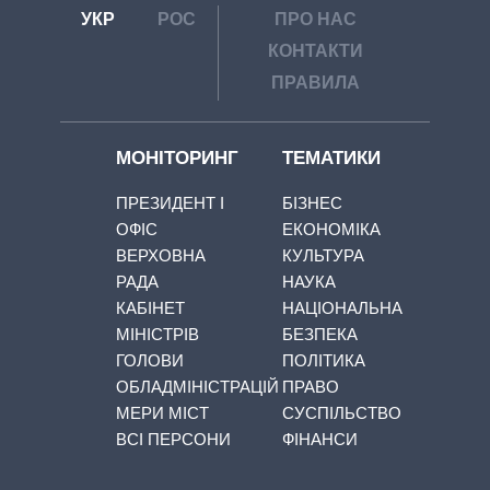
УКР
РОС
ПРО НАС
КОНТАКТИ
ПРАВИЛА
МОНІТОРИНГ
ТЕМАТИКИ
ПРЕЗИДЕНТ І
БІЗНЕС
ОФІС
ЕКОНОМІКА
ВЕРХОВНА
КУЛЬТУРА
РАДА
НАУКА
КАБІНЕТ
НАЦІОНАЛЬНА
МІНІСТРІВ
БЕЗПЕКА
ГОЛОВИ
ПОЛІТИКА
ОБЛАДМІНІСТРАЦІЙ
ПРАВО
МЕРИ МІСТ
СУСПІЛЬСТВО
ВСІ ПЕРСОНИ
ФІНАНСИ