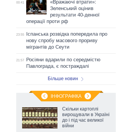
«Вражаючі втрати»:
00:41
Зеленський оцінив
результати 40-денної
операції проти рф
Іспанська розвідка попередила про
23:55
нову спробу масового прориву
мігрантів до Сеути
Росіяни вдарили по середмістю
21:57
Павлограда, є постраждалі
Більше новин
ІНФОГРАФІКА
 5
Скільки картоплі
вго
вирощували в Україні
до і під час великої
війни