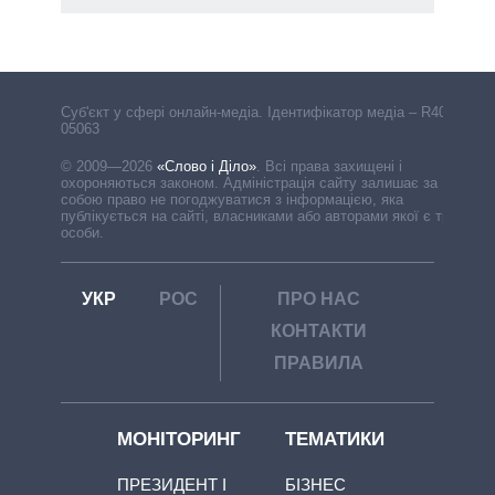
Cуб'єкт у сфері онлайн-медіа. Ідентифікатор медіа – R40-
05063
© 2009—2026
«Слово і Діло»
.
Всі права захищені і
охороняються законом. Адміністрація сайту залишає за
собою право не погоджуватися з інформацією, яка
публікується на сайті, власниками або авторами якої є треті
особи.
УКР
РОС
ПРО НАС
КОНТАКТИ
ПРАВИЛА
МОНІТОРИНГ
ТЕМАТИКИ
ПРЕЗИДЕНТ І
БІЗНЕС