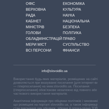
ОФІС
ЕКОНОМІКА
ВЕРХОВНА
КУЛЬТУРА
РАДА
НАУКА
КАБІНЕТ
НАЦІОНАЛЬНА
МІНІСТРІВ
БЕЗПЕКА
ГОЛОВИ
ПОЛІТИКА
ОБЛАДМІНІСТРАЦІЙ
ПРАВО
МЕРИ МІСТ
СУСПІЛЬСТВО
ВСІ ПЕРСОНИ
ФІНАНСИ
info@slovoidilo.ua
Використання будь-яких матеріалів, розміщених на сайті,
дозволяється при вказуванні посилання (для інтернет-видань
— гіперпосилання) на www.slovoidilo.ua. Посилання
(гіперпосилання) обов’язкове незалежно від повного або
часткового використання матеріалів.
Аналітична інформація про обіцянки політиків і чиновників,
що розміщені на порталі slovoidilo.ua, а також інформація про
стан виконання цих обіцянок, зібрана й опрацьована ТОВ «ІА