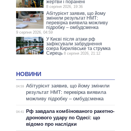
жертви і поранені
8 серпня 2026, 19:36
Абітурієнт заявив, що йому
змінили результат НМТ:
перевірка виявила можливу
підробку – омбудсменка
9 серпня 2026, 04:59
У Києві після атаки рф
зафіксували забруднення
озера Кирилівське та струмка
Сирець
8 серпня 2026, 21:12
НОВИНИ
Абітурієнт заявив, що йому змінили
04:59
результат НМТ: перевірка виявила
можливу підробку – омбудсменка
Рф завдала комбінованого ракетно-
04:41
дронового удару по Одесі: що
відомо про наслідки