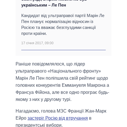
українським – Ле Пен
Кандидат від ультраправої партії Марін Ле
Пен планує нормалізацію відносин із
Росією та вважає безглуздими санкції
проти країни.
17 січня 2017, 09:00
Раніше повідомлялося, що лідер
ультраправого «Національного фронту»
Марін Ле Пен поліпшила свій рейтинг щодо
головних конкурентів Еммануеля Макрона а
Франсуа Фійона, але все одно програє будь-
якому з них у другому турі.
Нагадаємо, голова МЗС Франції Жан-Марк
Ейро
застеріг Росію від втручання
в
президентські вибори.