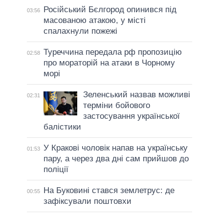
Російський Бєлгород опинився під
03:56
масованою атакою, у місті
спалахнули пожежі
Туреччина передала рф пропозицію
02:58
про мораторій на атаки в Чорному
морі
Зеленський назвав можливі
02:31
терміни бойового
застосування української
балістики
У Кракові чоловік напав на українську
01:53
пару, а через два дні сам прийшов до
поліції
На Буковині стався землетрус: де
00:55
зафіксували поштовхи