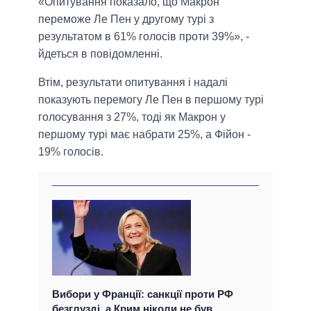
«Опитування показало, що Макрон
переможе Ле Пен у другому турі з
результатом в 61% голосів проти 39%», -
йдеться в повідомленні.
Втім, результати опитування і надалі
показують перемогу Ле Пен в першому турі
голосування з 27%, тоді як Макрон у
першому турі має набрати 25%, а Фійон -
19% голосів.
Вибори у Франції: санкції проти РФ
безглузді, а Крим ніколи не був