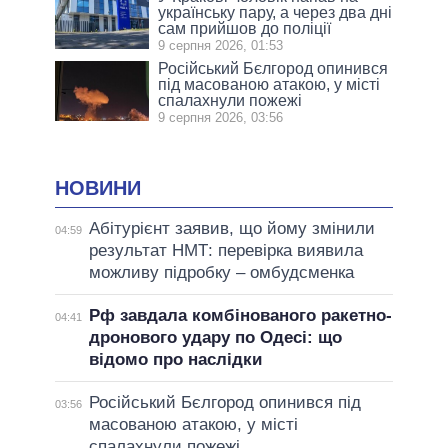
українську пару, а через два дні
сам прийшов до поліції
9 серпня 2026, 01:53
Російський Бєлгород опинився
під масованою атакою, у місті
спалахнули пожежі
9 серпня 2026, 03:56
НОВИНИ
Абітурієнт заявив, що йому змінили
04:59
результат НМТ: перевірка виявила
можливу підробку – омбудсменка
Рф завдала комбінованого ракетно-
04:41
дронового удару по Одесі: що
відомо про наслідки
Російський Бєлгород опинився під
03:56
масованою атакою, у місті
спалахнули пожежі