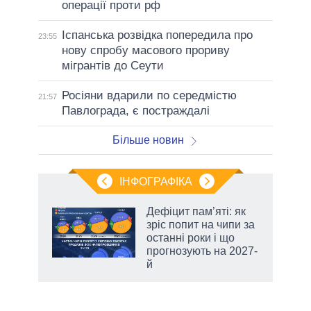
операції проти рф
Іспанська розвідка попередила про
23:55
нову спробу масового прориву
мігрантів до Сеути
Росіяни вдарили по середмістю
21:57
Павлограда, є постраждалі
Більше новин
ІНФОГРАФІКА
 5
Дефіцит пам’яті: як
вго
зріс попит на чипи за
останні роки і що
прогнозують на 2027-
й