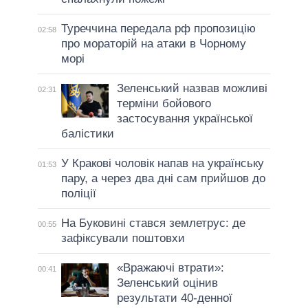
Туреччина передала рф пропозицію
02:58
про мораторій на атаки в Чорному
морі
Зеленський назвав можливі
02:31
терміни бойового
застосування української
балістики
У Кракові чоловік напав на українську
01:53
пару, а через два дні сам прийшов до
поліції
На Буковині стався землетрус: де
00:55
зафіксували поштовхи
«Вражаючі втрати»:
00:41
Зеленський оцінив
результати 40-денної