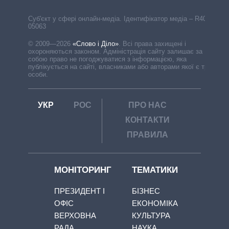
Cуб'єкт у сфері онлайн-медіа. Ідентифікатор медіа – R40-
05063
© 2009—2026
«Слово і Діло»
.
Всі права захищені і
охороняються законом. Адміністрація сайту залишає за
собою право не погоджуватися з інформацією, яка
публікується на сайті, власниками або авторами якої є треті
особи.
УКР
РОС
ПРО НАС
КОНТАКТИ
ПРАВИЛА
МОНІТОРИНГ
ТЕМАТИКИ
ПРЕЗИДЕНТ І
БІЗНЕС
ОФІС
ЕКОНОМІКА
ВЕРХОВНА
КУЛЬТУРА
РАДА
НАУКА