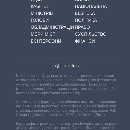
КАБІНЕТ
НАЦІОНАЛЬНА
МІНІСТРІВ
БЕЗПЕКА
ГОЛОВИ
ПОЛІТИКА
ОБЛАДМІНІСТРАЦІЙ
ПРАВО
МЕРИ МІСТ
СУСПІЛЬСТВО
ВСІ ПЕРСОНИ
ФІНАНСИ
info@slovoidilo.ua
Використання будь-яких матеріалів, розміщених на сайті,
дозволяється при вказуванні посилання (для інтернет-видань
— гіперпосилання) на www.slovoidilo.ua. Посилання
(гіперпосилання) обов’язкове незалежно від повного або
часткового використання матеріалів.
Аналітична інформація про обіцянки політиків і чиновників,
що розміщені на порталі slovoidilo.ua, а також інформація про
стан виконання цих обіцянок, зібрана й опрацьована ТОВ «ІА
Слово і Діло» і є власністю ТОВ «ІА Слово і Діло».
Інфографіки, розміщені на порталі slovoidilo.ua, створені ГО
«Система народного контролю Слово і Діло» і є власністю