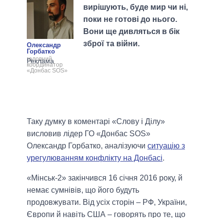
вирішують, буде мир чи ні,
поки не готові до нього.
Вони ще дивляться в бік
зброї та війни.
Олександр
Горбатко
головний
координатор
«Донбас SOS»
Таку думку в коментарі «Слову і Ділу»
висловив лідер ГО «Донбас SOS»
Олександр Горбатко, аналізуючи
ситуацію з
урегулюванням конфлікту на Донбасі
.
«Мінськ-2» закінчився 16 січня 2016 року, й
немає сумнівів, що його будуть
продовжувати. Від усіх сторін – РФ, України,
Європи й навіть США – говорять про те, що