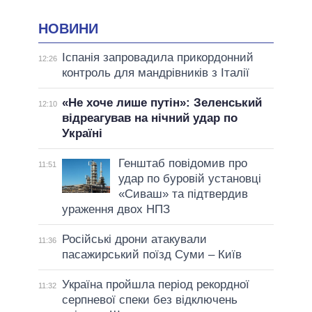
НОВИНИ
Іспанія запровадила прикордонний
12:26
контроль для мандрівників з Італії
«Не хоче лише путін»: Зеленський
12:10
відреагував на нічний удар по
Україні
Генштаб повідомив про
11:51
удар по буровій установці
«Сиваш» та підтвердив
ураження двох НПЗ
Російські дрони атакували
11:36
пасажирський поїзд Суми – Київ
Україна пройшла період рекордної
11:32
серпневої спеки без відключень