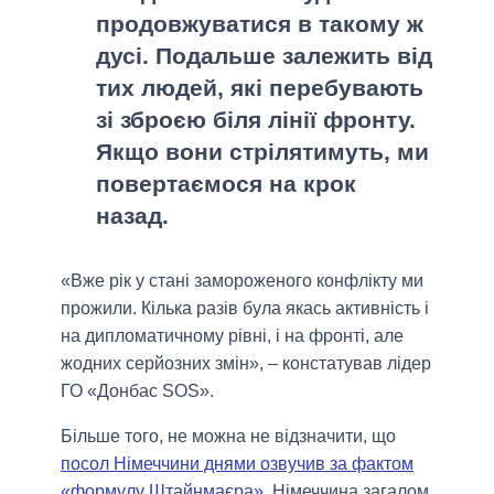
продовжуватися в такому ж
дусі. Подальше залежить від
тих людей, які перебувають
зі зброєю біля лінії фронту.
Якщо вони стрілятимуть, ми
повертаємося на крок
назад.
«Вже рік у стані замороженого конфлікту ми
прожили. Кілька разів була якась активність і
на дипломатичному рівні, і на фронті, але
жодних серйозних змін», – констатував лідер
ГО «Донбас SOS».
Більше того, не можна не відзначити, що
посол Німеччини днями озвучив за фактом
«формулу Штайнмаєра»
. Німеччина загалом