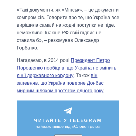
«Такі документи, як «Мінськ», – це документи
компромісів. Говорити про те, що Україна все
вирішила сама й на жодні поступки не піде,
неможливо. Інакше РФ свій підпис не
ставила б», – резюмував Олександр
Горбатко.
Нагадаємо, в 2014 році
Президент Петро
Порошенко пообіцяв, що Україна не змінить
лінії державного кордону
. Також
він
запевняв, що Україна поверне Донбас
мирним шляхом протягом одного року
.
ЧИТАЙТЕ У TELEGRAM
найважливіше від «Слово і діло»