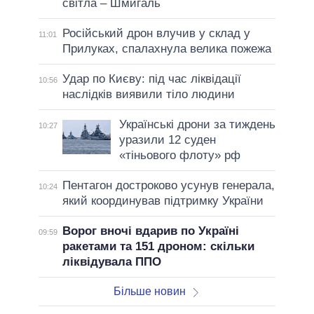
світла – Шмигаль
Російський дрон влучив у склад у
11:01
Прилуках, спалахнула велика пожежа
Удар по Києву: під час ліквідації
10:56
наслідків виявили тіло людини
Українські дрони за тиждень
10:27
уразили 12 суден
«тіньового флоту» рф
Пентагон достроково усунув генерала,
10:24
який координував підтримку України
Ворог вночі вдарив по Україні
09:59
ракетами та 151 дроном: скільки
ліквідувала ППО
Більше новин