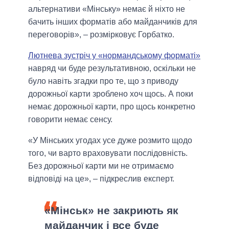
альтернативи «Мінську» немає й ніхто не
бачить інших форматів або майданчиків для
переговорів», – розмірковує Горбатко.
Лютнева зустріч у «нормандському форматі»
навряд чи буде результативною, оскільки не
було навіть згадки про те, що з приводу
дорожньої карти зроблено хоч щось. А поки
немає дорожньої карти, про щось конкретно
говорити немає сенсу.
«У Мінських угодах усе дуже розмито щодо
того, чи варто враховувати послідовність.
Без дорожньої карти ми не отримаємо
відповіді на це», – підкреслив експерт.
«Мінськ» не закриють як
майданчик і все буде