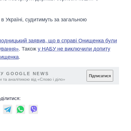
в Україні, судитимуть за загальною
одницький заявив, що в справі Онищенка були
бування»
. Також
у НАБУ не виключили допиту
нищенка
.
 У GOOGLE NEWS
Підписатися
 та аналітикою від «Слово і діло»
ділитися: