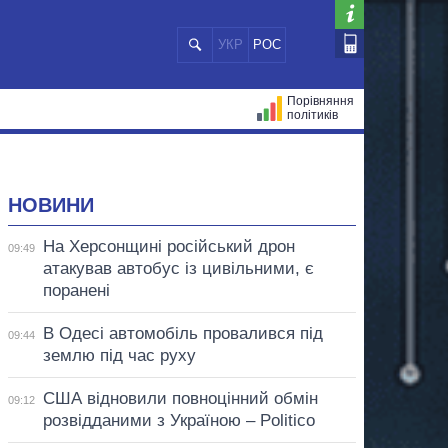
УКР
РОС
Порівняння
політиків
ЦІЙ
МЕРИ МІСТ
ВСІ ПЕРСОНИ
НОВИНИ
На Херсонщині російський дрон
09:49
атакував автобус із цивільними, є
поранені
В Одесі автомобіль провалився під
09:44
землю під час руху
США відновили повноцінний обмін
09:12
розвідданими з Україною – Politico