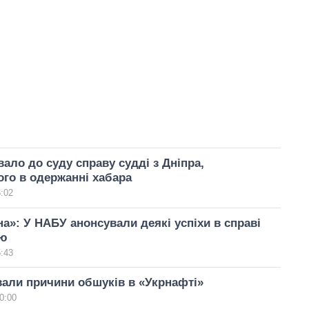
ало до суду справу судді з Дніпра,
го в одержанні хабара
6:02
на»: У НАБУ анонсували деякі успіхи в справі
ію
5:43
али причини обшуків в «Укрнафті»
0:00