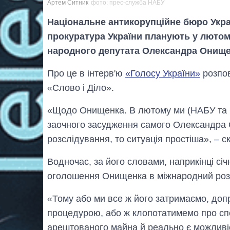
Артем Ситник
фото: прес-служба НАБУ
Національне антикорупційне бюро Укра
прокуратура України планують у лютом
народного депутата Олександра Онище
Про це в інтерв'ю
«Голосу України»
розпо
«Слово і Діло».
«Щодо Онищенка. В лютому ми (НАБУ та С
заочного засудження самого Олександра 
розслідування, то ситуація простіша», – с
Водночас, за його словами, наприкінці сі
оголошення Онищенка в міжнародний роз
«Тому або ми все ж його затримаємо, доп
процедурою, або ж клопотатимемо про спе
арештованого майна й реально є можливіс