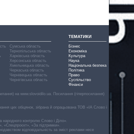
ТЕМАТИКИ
асть
Сумська область
Бізнес
Тернопільська область
Економіка
ь
Харківська область
Культура
Херсонська область
Наука
Хмельницька область
Національна безпека
Черкаська область
Політика
Чернівецька область
Право
Чернігівська область
Суспільство
Фінанси
лання) на www.slovoidilo.ua. Посилання (гіперпосилання)
онання цих обіцянок, зібрана й опрацьована ТОВ «ІА Слово і
ма народного контролю Слово і Діло».
», «Спецпроєкт», «За підтримки».
онодавством відповідальність за зміст реклами несе