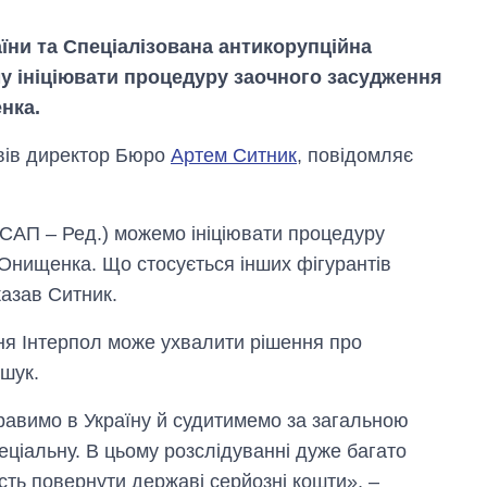
їни та Спеціалізована антикорупційна
у ініціювати процедуру заочного засудження
нка.
вів директор Бюро
Артем Ситник
, повідомляє
АП – Ред.) можемо ініціювати процедуру
Онищенка. Що стосується інших фігурантів
казав Ситник.
чня Інтерпол може ухвалити рішення про
Вісім масованих
ударів по Україні
шук.
за літо: Київ та
область стали
равимо в Україну й судитимемо за загальною
головною ціллю
рф
ціальну. В цьому розслідуванні дуже багато
ть повернути державі серйозні кошти», –