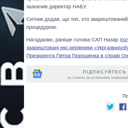
зазначив директор НАБУ.
Ситник додав, що тих, хто заарештований 
процедурою.
Нагадаємо, раніше голова САП Назар
Хол
заарештовані екс-керівники «Укргазвидо
Президента Петра Порошенка в справі О
ПІДПИСУЙТЕСЬ
та стежте за останніми новинами
По