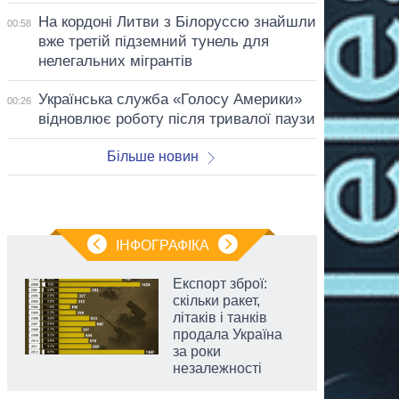
На кордоні Литви з Білоруссю знайшли
00:58
вже третій підземний тунель для
нелегальних мігрантів
Українська служба «Голосу Америки»
00:26
відновлює роботу після тривалої паузи
Більше новин
ІНФОГРАФІКА
Експорт зброї:
скільки ракет,
літаків і танків
продала Україна
за роки
незалежності