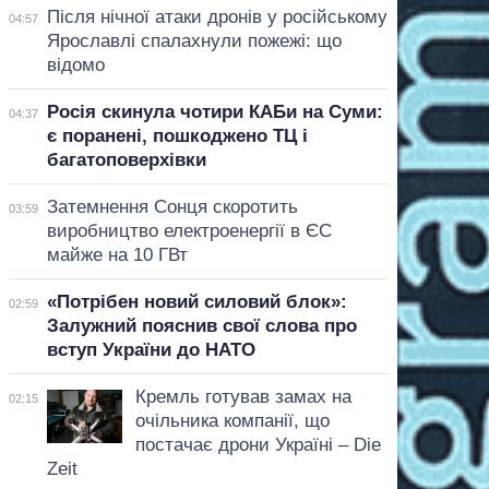
Після нічної атаки дронів у російському
04:57
Ярославлі спалахнули пожежі: що
відомо
Росія скинула чотири КАБи на Суми:
04:37
є поранені, пошкоджено ТЦ і
багатоповерхівки
Затемнення Сонця скоротить
03:59
виробництво електроенергії в ЄС
майже на 10 ГВт
«Потрібен новий силовий блок»:
02:59
Залужний пояснив свої слова про
вступ України до НАТО
Кремль готував замах на
02:15
очільника компанії, що
постачає дрони Україні – Die
Zeit