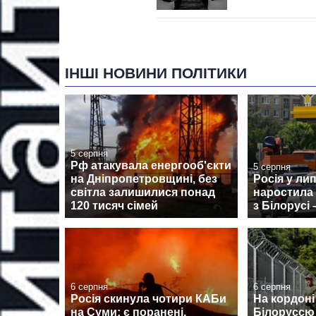
ІНШІ НОВИНИ ПОЛІТИКИ
5 серпня
Рф атакувала енергооб'єкти
5 серпня
на Дніпропетровщині, без
Росія у ли
світла залишилися понад
наростила
120 тисяч сімей
з Білорусі 
6 серпня
6 серпня
Росія скинула чотири КАБи
На кордоні
на Суми: є поранені,
Білоруссю