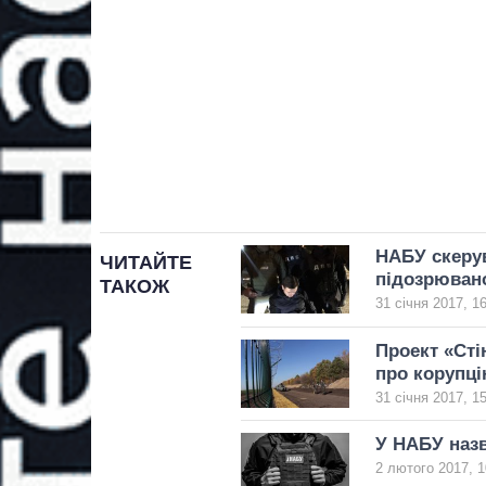
НАБУ скерув
ЧИТАЙТЕ
підозрювано
ТАКОЖ
31 січня 2017, 1
Проект «Сті
про корупц
31 січня 2017, 1
У НАБУ назв
2 лютого 2017, 1