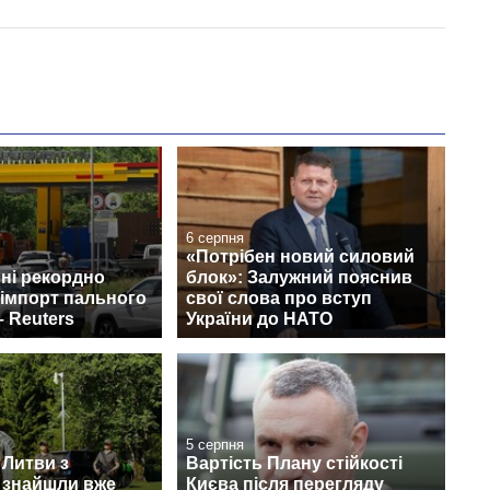
6 серпня
«Потрібен новий силовий
пні рекордно
блок»: Залужний пояснив
 імпорт пального
свої слова про вступ
– Reuters
України до НАТО
5 серпня
 Литви з
Вартість Плану стійкості
 знайшли вже
Києва після перегляду