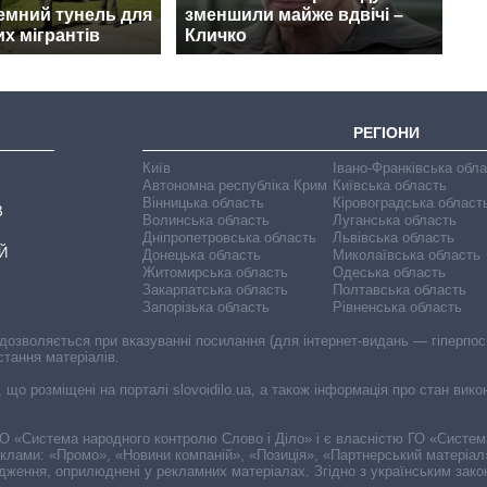
земний тунель для
зменшили майже вдвічі –
х мігрантів
Кличко
РЕГІОНИ
Київ
Івано-Франківська обл
Автономна республіка Крим
Київська область
Вінницька область
Кіровоградська област
В
Волинська область
Луганська область
Дніпропетровська область
Львівська область
Й
Донецька область
Миколаївська область
Житомирська область
Одеська область
Закарпатська область
Полтавська область
Запорізька область
Рівненська область
 дозволяється при вказуванні посилання (для інтернет-видань — гіперпоси
стання матеріалів.
, що розміщені на порталі slovoidilo.ua, а також інформація про стан вик
і ГО «Система народного контролю Слово і Діло» і є власністю ГО «Систе
еклами: «Промо», «Новини компаній», «Позиція», «Партнерський матеріал
судження, оприлюднені у рекламних матеріалах. Згідно з українським зак