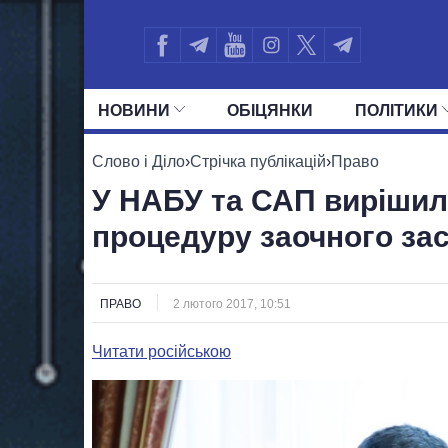
НОВИНИ
ОБIЦЯНКИ
ПОЛIТИКИ
УСІ ПОЛІТИКИ
ПРЕЗИДЕНТ І ОФ
Слово і Діло
›
Стрічка публікацій
›
Право
У НАБУ та САП вирішил
процедуру заочного за
ПРАВО
2 лютого 2017, 10:51
Читати російською