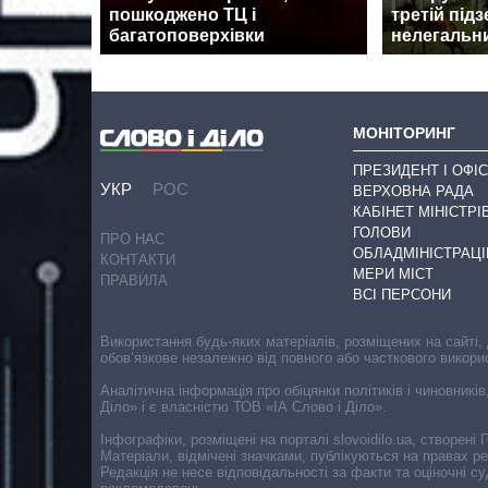
пошкоджено ТЦ і
третій під
багатоповерхівки
нелегальни
МОНІТОРИНГ
ПРЕЗИДЕНТ І ОФІС
УКР
РОС
ВЕРХОВНА РАДА
КАБІНЕТ МІНІСТРІ
ГОЛОВИ
ПРО НАС
ОБЛАДМІНІСТРАЦІ
КОНТАКТИ
МЕРИ МІСТ
ПРАВИЛА
ВСІ ПЕРСОНИ
Використання будь-яких матеріалів, розміщених на сайті,
обов’язкове незалежно від повного або часткового викори
Аналітична інформація про обіцянки політиків і чиновників
Діло» і є власністю ТОВ «ІА Слово і Діло».
Інфографіки, розміщені на порталі slovoidilo.ua, створен
Матеріали, відмічені значками, публікуються на правах р
Редакція не несе відповідальності за факти та оціночні 