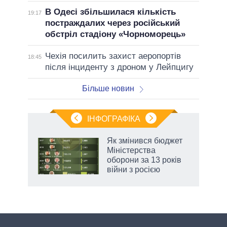
В Одесі збільшилася кількість
19:17
постраждалих через російський
обстріл стадіону «Чорноморець»
Чехія посилить захист аеропортів
18:45
після інциденту з дроном у Лейпцигу
Більше новин
ІНФОГРАФІКА
Як змінився бюджет
раїні
Міністерства
ої
оборони за 13 років
війни з росією