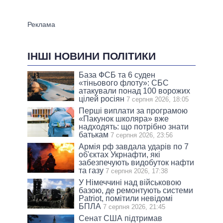
ІНШІ НОВИНИ ПОЛІТИКИ
База ФСБ та 6 суден
«тіньового флоту»: СБС
атакували понад 100 ворожих
цілей росіян
7 серпня 2026, 18:05
Перші виплати за програмою
«Пакунок школяра» вже
надходять: що потрібно знати
батькам
7 серпня 2026, 23:56
Армія рф завдала ударів по 7
об'єктах Укрнафти, які
забезпечують видобуток нафти
та газу
7 серпня 2026, 17:38
У Німеччині над військовою
базою, де ремонтують системи
Patriot, помітили невідомі
БПЛА
7 серпня 2026, 21:45
Сенат США підтримав