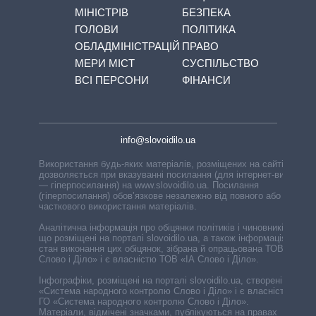
МІНІСТРІВ
БЕЗПЕКА
ГОЛОВИ
ПОЛІТИКА
ОБЛАДМІНІСТРАЦІЙ
ПРАВО
МЕРИ МІСТ
СУСПІЛЬСТВО
ВСІ ПЕРСОНИ
ФІНАНСИ
info@slovoidilo.ua
Використання будь-яких матеріалів, розміщених на сайті,
дозволяється при вказуванні посилання (для інтернет-видань
— гіперпосилання) на www.slovoidilo.ua. Посилання
(гіперпосилання) обов’язкове незалежно від повного або
часткового використання матеріалів.
Аналітична інформація про обіцянки політиків і чиновників,
що розміщені на порталі slovoidilo.ua, а також інформація про
стан виконання цих обіцянок, зібрана й опрацьована ТОВ «ІА
Слово і Діло» і є власністю ТОВ «ІА Слово і Діло».
Інфографіки, розміщені на порталі slovoidilo.ua, створені ГО
«Система народного контролю Слово і Діло» і є власністю
ГО «Система народного контролю Слово і Діло».
Матеріали, відмічені значками, публікуються на правах