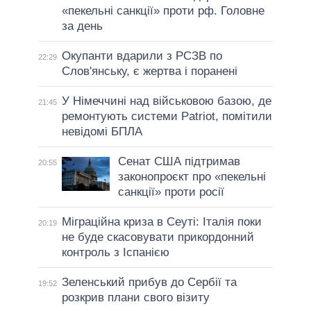
«пекельні санкції» проти рф. Головне
за день
Окупанти вдарили з РСЗВ по
22:29
Слов'янську, є жертва і поранені
У Німеччині над військовою базою, де
21:45
ремонтують системи Patriot, помітили
невідомі БПЛА
Сенат США підтримав
20:55
законопроєкт про «пекельні
санкції» проти росії
Міграційна криза в Сеуті: Італія поки
20:19
не буде скасовувати прикордонний
контроль з Іспанією
Зеленський прибув до Сербії та
19:52
розкрив плани свого візиту