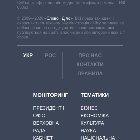
Cуб'єкт у сфері онлайн-медіа. Ідентифікатор медіа – R40-
05063
© 2009—2026
«Слово і Діло»
.
Всі права захищені і
охороняються законом. Адміністрація сайту залишає за
собою право не погоджуватися з інформацією, яка
публікується на сайті, власниками або авторами якої є треті
особи.
УКР
РОС
ПРО НАС
КОНТАКТИ
ПРАВИЛА
МОНІТОРИНГ
ТЕМАТИКИ
ПРЕЗИДЕНТ І
БІЗНЕС
ОФІС
ЕКОНОМІКА
ВЕРХОВНА
КУЛЬТУРА
РАДА
НАУКА
КАБІНЕТ
НАЦІОНАЛЬНА