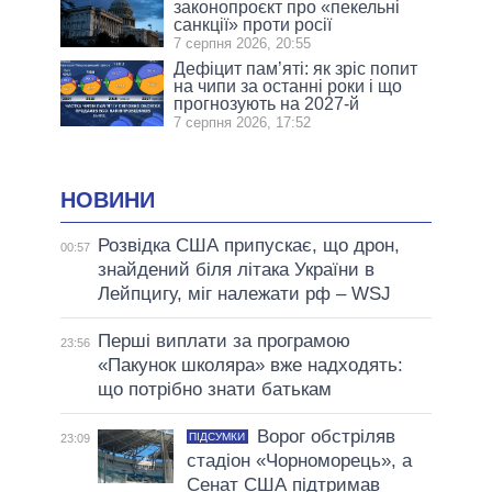
законопроєкт про «пекельні
санкції» проти росії
7 серпня 2026, 20:55
Дефіцит пам’яті: як зріс попит
на чипи за останні роки і що
прогнозують на 2027-й
7 серпня 2026, 17:52
НОВИНИ
Розвідка США припускає, що дрон,
00:57
знайдений біля літака України в
Лейпцигу, міг належати рф – WSJ
Перші виплати за програмою
23:56
«Пакунок школяра» вже надходять:
що потрібно знати батькам
Ворог обстріляв
ПІДСУМКИ
23:09
стадіон «Чорноморець», а
Сенат США підтримав