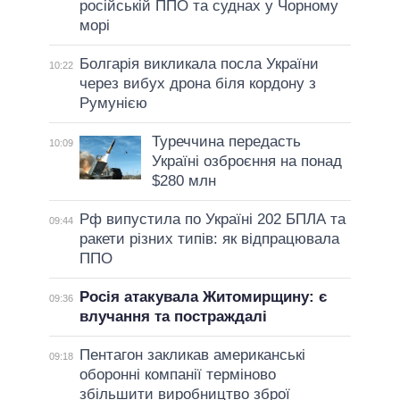
російській ППО та суднах у Чорному
морі
Болгарія викликала посла України
10:22
через вибух дрона біля кордону з
Румунією
Туреччина передасть
10:09
Україні озброєння на понад
$280 млн
Рф випустила по Україні 202 БПЛА та
09:44
ракети різних типів: як відпрацювала
ППО
Росія атакувала Житомирщину: є
09:36
влучання та постраждалі
Пентагон закликав американські
09:18
оборонні компанії терміново
збільшити виробництво зброї