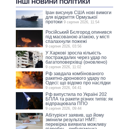
ІНШІ НОВИНИ ПОЛІТИКИ
Іран висунув США нові вимоги
для відкриття Ормузької
протоки
9 серпня 2026, 11:54
Російський Бєлгород опинився
під масованою атакою, у місті
спалахнули пожежі
9 серпня 2026, 03:56
У Харкові зросла кількість
постраждалих через удар по
багатоповерхівці (оновлено)
9 серпня 2026, 11:02
Рф завдала комбінованого
ракетно-дронового удару по
Одесі: що відомо про наслідки
9 серпня 2026, 04:41
Рф випустила по Україні 202
БПЛА та ракети різних типів: як
відпрацювала ППО
9 серпня 2026, 09:44
Абітурієнт заявив, що йому
змінили результат НМТ:
перевірка виявила можливу
підробку – омбудсменка