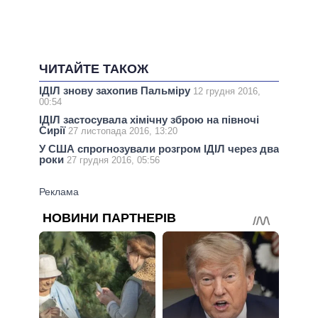
ЧИТАЙТЕ ТАКОЖ
ІДІЛ знову захопив Пальміру
12 грудня 2016,
00:54
ІДІЛ застосувала хімічну зброю на півночі
Сирії
27 листопада 2016, 13:20
У США спрогнозували розгром ІДІЛ через два
роки
27 грудня 2016, 05:56