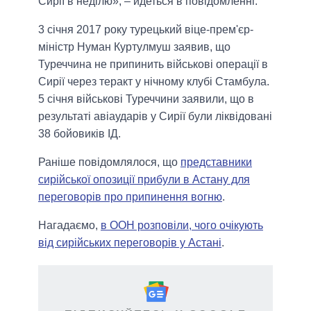
Сирії в неділю», – йдеться в повідомленні.
3 січня 2017 року турецький віце-прем'єр-
міністр Нуман Куртулмуш заявив, що
Туреччина не припинить військові операції в
Сирії через теракт у нічному клубі Стамбула.
5 січня військові Туреччини заявили, що в
результаті авіаударів у Сирії були ліквідовані
38 бойовиків ІД.
Раніше повідомлялося, що
представники
сирійської опозиції прибули в Астану для
переговорів про припинення вогню
.
Нагадаємо,
в ООН розповіли, чого очікують
від сирійських переговорів у Астані
.