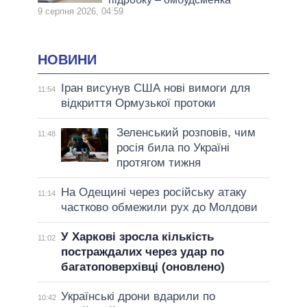
9 серпня 2026, 04:59
НОВИНИ
Іран висунув США нові вимоги для
11:54
відкриття Ормузької протоки
Зеленський розповів, чим
11:48
росія била по Україні
протягом тижня
На Одещині через російську атаку
11:14
частково обмежили рух до Молдови
У Харкові зросла кількість
11:02
постраждалих через удар по
багатоповерхівці (оновлено)
Українські дрони вдарили по
10:42