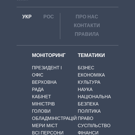
УКР
РОС
ПРО НАС
КОНТАКТИ
ПРАВИЛА
МОНІТОРИНГ
ТЕМАТИКИ
ПРЕЗИДЕНТ І
БІЗНЕС
ОФІС
ЕКОНОМІКА
ВЕРХОВНА
КУЛЬТУРА
РАДА
НАУКА
КАБІНЕТ
НАЦІОНАЛЬНА
МІНІСТРІВ
БЕЗПЕКА
ГОЛОВИ
ПОЛІТИКА
ОБЛАДМІНІСТРАЦІЙ
ПРАВО
МЕРИ МІСТ
СУСПІЛЬСТВО
ВСІ ПЕРСОНИ
ФІНАНСИ