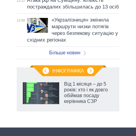
Атака рф на Сумщину: кількість
13:22
постраждалих збільшилась до 13 осіб
«Укрзалізниця» змінила
12:58
маршрути низки потягів
через безпекову ситуацію у
східних регіонах
Більше новин
ІНФОГРАФІКА
Від 1 місяця – до 5
ть
років: хто і як довго
обіймав посаду
керівника СЗР