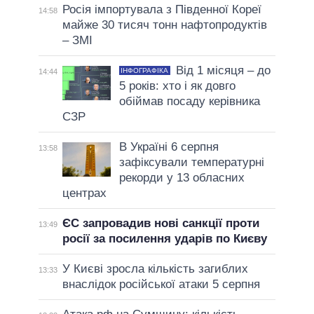
Росія імпортувала з Південної Кореї
14:58
майже 30 тисяч тонн нафтопродуктів
– ЗМІ
Від 1 місяця – до
ІНФОГРАФІКА
14:44
5 років: хто і як довго
обіймав посаду керівника
СЗР
В Україні 6 серпня
13:58
зафіксували температурні
рекорди у 13 обласних
центрах
ЄС запровадив нові санкції проти
13:49
росії за посилення ударів по Києву
У Києві зросла кількість загиблих
13:33
внаслідок російської атаки 5 серпня