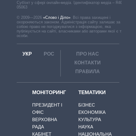
Cуб'єкт у сфері онлайн-медіа. Ідентифікатор медіа – R40-
05063
© 2009—2026
«Слово і Діло»
.
Всі права захищені і
охороняються законом. Адміністрація сайту залишає за
собою право не погоджуватися з інформацією, яка
публікується на сайті, власниками або авторами якої є треті
особи.
УКР
РОС
ПРО НАС
КОНТАКТИ
ПРАВИЛА
МОНІТОРИНГ
ТЕМАТИКИ
ПРЕЗИДЕНТ І
БІЗНЕС
ОФІС
ЕКОНОМІКА
ВЕРХОВНА
КУЛЬТУРА
РАДА
НАУКА
КАБІНЕТ
НАЦІОНАЛЬНА