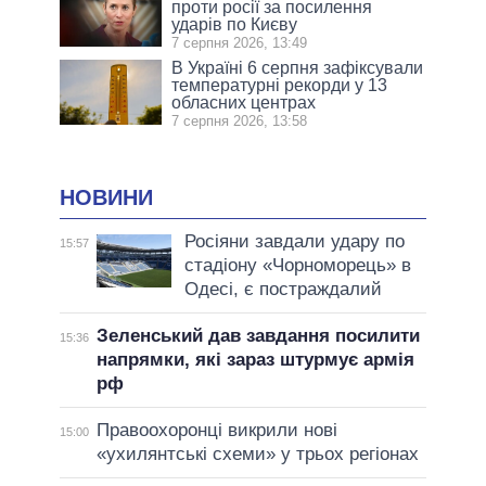
проти росії за посилення
ударів по Києву
7 серпня 2026, 13:49
В Україні 6 серпня зафіксували
температурні рекорди у 13
обласних центрах
7 серпня 2026, 13:58
НОВИНИ
Росіяни завдали удару по
15:57
стадіону «Чорноморець» в
Одесі, є постраждалий
Зеленський дав завдання посилити
15:36
напрямки, які зараз штурмує армія
рф
Правоохоронці викрили нові
15:00
«ухилянтські схеми» у трьох регіонах