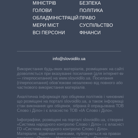
МІНІСТРІВ
БЕЗПЕКА
ГОЛОВИ
ПОЛІТИКА
ОБЛАДМІНІСТРАЦІЙ
ПРАВО
МЕРИ МІСТ
СУСПІЛЬСТВО
ВСІ ПЕРСОНИ
ФІНАНСИ
info@slovoidilo.ua
Використання будь-яких матеріалів, розміщених на сайті,
дозволяється при вказуванні посилання (для інтернет-видань
— гіперпосилання) на www.slovoidilo.ua. Посилання
(гіперпосилання) обов’язкове незалежно від повного або
часткового використання матеріалів.
Аналітична інформація про обіцянки політиків і чиновників,
що розміщені на порталі slovoidilo.ua, а також інформація про
стан виконання цих обіцянок, зібрана й опрацьована ТОВ «ІА
Слово і Діло» і є власністю ТОВ «ІА Слово і Діло».
Інфографіки, розміщені на порталі slovoidilo.ua, створені ГО
«Система народного контролю Слово і Діло» і є власністю
ГО «Система народного контролю Слово і Діло».
Матеріали, відмічені значками, публікуються на правах