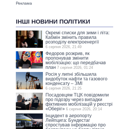
ІНШІ НОВИНИ ПОЛІТИКИ
Окремі списки для зими і літа:
Кабмін змінить правила
розподілу електроенергії
6 серпня 2026, 21:49
Федоров розкрив, як
пропонував змінити
мобілізацію: що передбачав
план
7 серпня 2026, 01:24
Росія у липні збільшила
видобуток нафти та газового
конденсату – ЗМІ
6 серпня 2026, 21:25
Посадовцям ТЦК повідомили
про підозру через випадки
фіктивних мобілізацій у реєстрі
«Оберіг»
6 серпня 2026, 20:14
Інцидент в аеропорту
Лейпцига: Бундестаг
спростував інформацію про