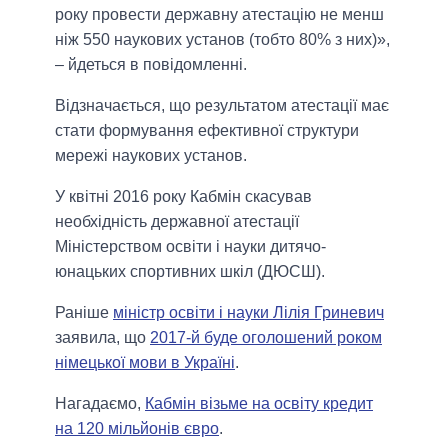
року провести державну атестацію не менш
ніж 550 наукових установ (тобто 80% з них)»,
– йдеться в повідомленні.
Відзначається, що результатом атестації має
стати формування ефективної структури
мережі наукових установ.
У квітні 2016 року Кабмін скасував
необхідність державної атестації
Міністерством освіти і науки дитячо-
юнацьких спортивних шкіл (ДЮСШ).
Раніше
міністр освіти і науки Лілія Гриневич
заявила, що
2017-й буде оголошений роком
німецької мови в Україні
.
Нагадаємо,
Кабмін візьме на освіту кредит
на 120 мільйонів євро
.