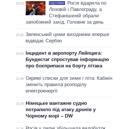
Росія вдарила по
ПІДСУМКИ
22:53
Лозовій і Павлограду, а
Стефанішиній обрали
запобіжний захід. Головне за день
Зеленський цими вихідними вперше
22:32
відвідає Сербію
Інцидент в аеропорту Лейпцига:
22:03
Бундестаг спростував інформацію
про боєприпаси на борту літака
Окремі списки для зими і літа: Кабмін
21:49
змінить правила розподілу
електроенергії
Німецьке вантажне судно
21:29
потрапило під атаку дронів у
Чорному морі – DW
Росія у липні збільшила видобуток
21:25