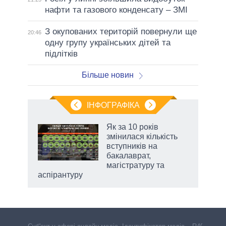
нафти та газового конденсату – ЗМІ
З окупованих територій повернули ще
20:46
одну групу українських дітей та
підлітків
Більше новин
ІНФОГРАФІКА
жет
Як за 10 років
змінилася кількість
ків
вступників на
бакалаврат,
магістратуру та
аспірантуру