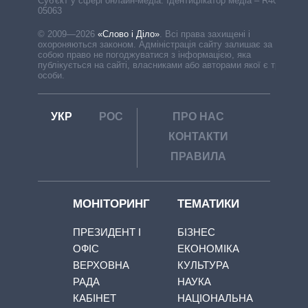
Cуб'єкт у сфері онлайн-медіа. Ідентифікатор медіа – R40-
05063
© 2009—2026
«Слово і Діло»
.
Всі права захищені і
охороняються законом. Адміністрація сайту залишає за
собою право не погоджуватися з інформацією, яка
публікується на сайті, власниками або авторами якої є треті
особи.
УКР
РОС
ПРО НАС
КОНТАКТИ
ПРАВИЛА
МОНІТОРИНГ
ТЕМАТИКИ
ПРЕЗИДЕНТ І
БІЗНЕС
ОФІС
ЕКОНОМІКА
ВЕРХОВНА
КУЛЬТУРА
РАДА
НАУКА
КАБІНЕТ
НАЦІОНАЛЬНА