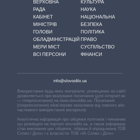
ВЕРХОВНА
КУЛЬТУРА
РАДА
НАУКА
КАБІНЕТ
НАЦІОНАЛЬНА
МІНІСТРІВ
БЕЗПЕКА
ГОЛОВИ
ПОЛІТИКА
ОБЛАДМІНІСТРАЦІЙ
ПРАВО
МЕРИ МІСТ
СУСПІЛЬСТВО
ВСІ ПЕРСОНИ
ФІНАНСИ
info@slovoidilo.ua
Використання будь-яких матеріалів, розміщених на сайті,
дозволяється при вказуванні посилання (для інтернет-видань
— гіперпосилання) на www.slovoidilo.ua. Посилання
(гіперпосилання) обов’язкове незалежно від повного або
часткового використання матеріалів.
Аналітична інформація про обіцянки політиків і чиновників,
що розміщені на порталі slovoidilo.ua, а також інформація про
стан виконання цих обіцянок, зібрана й опрацьована ТОВ «ІА
Слово і Діло» і є власністю ТОВ «ІА Слово і Діло».