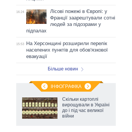
Лісові пожежі в Європі: у
16:24
Франції заарештували сотні
людей за підозрами у
підпалах
На Херсонщині розширили перелік
15:53
населених пунктів для обов'язкової
евакуації
Більше новин
ІНФОГРАФІКА
Скільки картоплі
 за
вирощували в Україні
асть
до і під час великої
війни