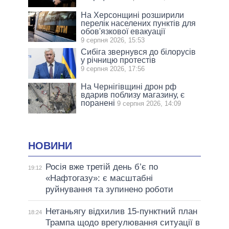
На Херсонщині розширили
перелік населених пунктів для
обов'язкової евакуації
9 серпня 2026, 15:53
Сибіга звернувся до білорусів
у річницю протестів
9 серпня 2026, 17:56
На Чернігівщині дрон рф
вдарив поблизу магазину, є
поранені
9 серпня 2026, 14:09
НОВИНИ
Росія вже третій день б’є по
19:12
«Нафтогазу»: є масштабні
руйнування та зупинено роботи
Нетаньягу відхилив 15-пунктний план
18:24
Трампа щодо врегулювання ситуації в