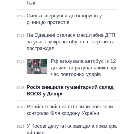
Газі
Сибіга звернувся до білорусів у
17:56
річницю протестів
На Одещині сталася масштабна ДТП
17:23
за участі мікроавтобусів, є жертви та
постраждалі
Рф атакувала автобус із 12
17:19
дітьми та рятувальників під
час повторних ударів
Росія знищила гуманітарний склад
17:06
ВООЗ у Дніпрі
Російські війська створили нові зони
16:43
контролю біля кордону України
У Косові депутатка закидала прем’єра
16:29
яйцями