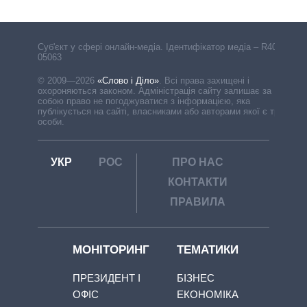
Cуб'єкт у сфері онлайн-медіа. Ідентифікатор медіа – R40-
05063
© 2009—2026
«Слово і Діло»
.
Всі права захищені і
охороняються законом. Адміністрація сайту залишає за
собою право не погоджуватися з інформацією, яка
публікується на сайті, власниками або авторами якої є треті
особи.
УКР
РОС
ПРО НАС
КОНТАКТИ
ПРАВИЛА
МОНІТОРИНГ
ТЕМАТИКИ
ПРЕЗИДЕНТ І
БІЗНЕС
ОФІС
ЕКОНОМІКА