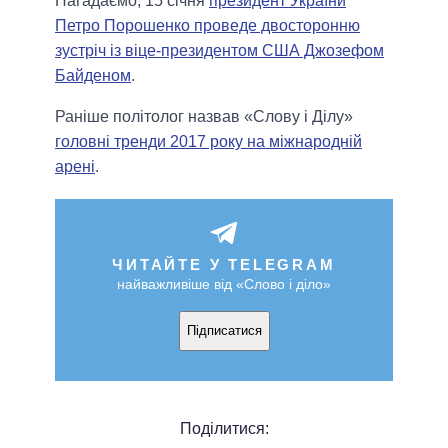
Нагадаємо, 15 січня
президент України
Петро Порошенко проведе двосторонню
зустріч із віце-президентом США Джозефом
Байденом
.
Раніше політолог назвав «Слову і Ділу»
головні тренди 2017 року на міжнародній
арені
.
ЧИТАЙТЕ У TELEGRAM
найважливіше від «Слово і діло»
Підписатися
Поділитися: