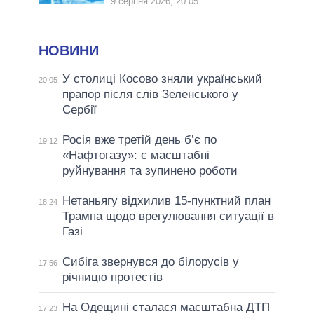
9 серпня 2026, 20:05
НОВИНИ
У столиці Косово зняли український
20:05
прапор після слів Зеленського у
Сербії
Росія вже третій день б’є по
19:12
«Нафтогазу»: є масштабні
руйнування та зупинено роботи
Нетаньягу відхилив 15-пунктний план
18:24
Трампа щодо врегулювання ситуації в
Газі
Сибіга звернувся до білорусів у
17:56
річницю протестів
На Одещині сталася масштабна ДТП
17:23