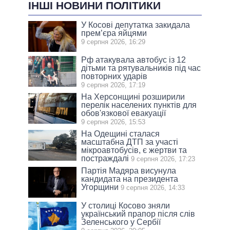
ІНШІ НОВИНИ ПОЛІТИКИ
У Косові депутатка закидала
прем’єра яйцями
9 серпня 2026, 16:29
Рф атакувала автобус із 12
дітьми та рятувальників під час
повторних ударів
9 серпня 2026, 17:19
На Херсонщині розширили
перелік населених пунктів для
обов'язкової евакуації
9 серпня 2026, 15:53
На Одещині сталася
масштабна ДТП за участі
мікроавтобусів, є жертви та
постраждалі
9 серпня 2026, 17:23
Партія Мадяра висунула
кандидата на президента
Угорщини
9 серпня 2026, 14:33
У столиці Косово зняли
український прапор після слів
Зеленського у Сербії