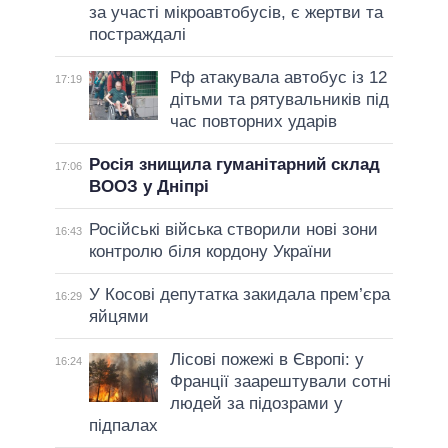
за участі мікроавтобусів, є жертви та
постраждалі
Рф атакувала автобус із 12
17:19
дітьми та рятувальників під
час повторних ударів
Росія знищила гуманітарний склад
17:06
ВООЗ у Дніпрі
Російські війська створили нові зони
16:43
контролю біля кордону України
У Косові депутатка закидала прем’єра
16:29
яйцями
Лісові пожежі в Європі: у
16:24
Франції заарештували сотні
людей за підозрами у
підпалах