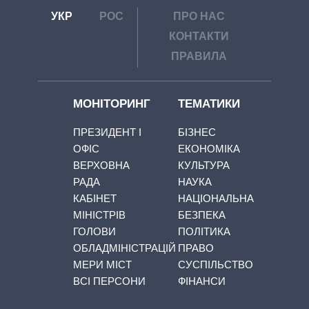
УКР
РОС
ПРО НАС
КОНТАКТИ
ПРАВИЛА
МОНІТОРИНГ
ТЕМАТИКИ
ПРЕЗИДЕНТ І
БІЗНЕС
ОФІС
ЕКОНОМІКА
ВЕРХОВНА
КУЛЬТУРА
РАДА
НАУКА
КАБІНЕТ
НАЦІОНАЛЬНА
МІНІСТРІВ
БЕЗПЕКА
ГОЛОВИ
ПОЛІТИКА
ОБЛАДМІНІСТРАЦІЙ
ПРАВО
МЕРИ МІСТ
СУСПІЛЬСТВО
ВСІ ПЕРСОНИ
ФІНАНСИ