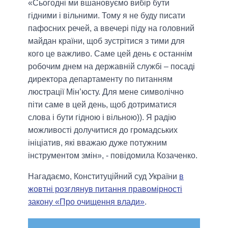
«Сьогодні ми вшановуємо вибір бути
гідними і вільними. Тому я не буду писати
пафосних речей, а ввечері піду на головний
майдан країни, щоб зустрітися з тими для
кого це важливо. Саме цей день є останнім
робочим днем на державній службі – посаді
директора департаменту по питанням
люстрації Мін’юсту. Для мене символічно
піти саме в цей день, щоб дотриматися
слова і бути гідною і вільною)). Я радію
можливості долучитися до громадських
ініціатив, які вважаю дуже потужним
інструментом змін», - повідомила Козаченко.
Нагадаємо, Конституційний суд України
в
жовтні розглянув питання правомірності
закону «Про очищення влади»
.