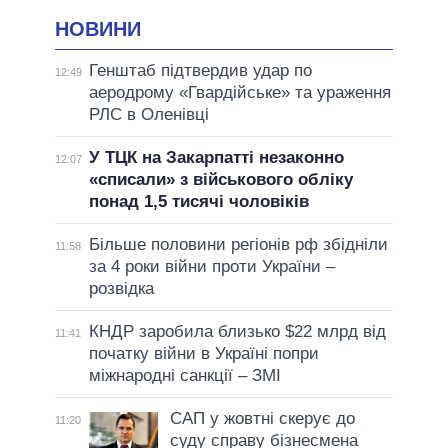
НОВИНИ
Генштаб підтвердив удар по
12:49
аеродрому «Гвардійське» та ураження
РЛС в Оленівці
У ТЦК на Закарпатті незаконно
12:07
«списали» з військового обліку
понад 1,5 тисячі чоловіків
Більше половини регіонів рф збідніли
11:58
за 4 роки війни проти України –
розвідка
КНДР заробила близько $22 млрд від
11:41
початку війни в Україні попри
міжнародні санкції – ЗМІ
САП у жовтні скерує до
11:20
суду справу бізнесмена