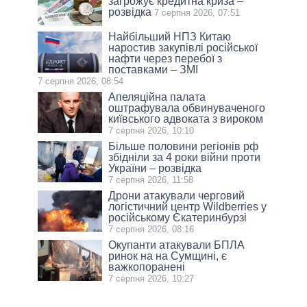
загрожує кредитна криза –
розвідка
7 серпня 2026, 07:51
Найбільший НПЗ Китаю
наростив закупівлі російської
нафти через перебої з
поставками – ЗМІ
7 серпня 2026, 08:54
Апеляційна палата
оштрафувала обвинуваченого
київського адвоката з вироком
7 серпня 2026, 10:10
Більше половини регіонів рф
збідніли за 4 роки війни проти
України – розвідка
7 серпня 2026, 11:58
Дрони атакували черговий
логістичний центр Wildberries у
російському Єкатеринбурзі
7 серпня 2026, 08:16
Окупанти атакували БПЛА
ринок на на Сумщині, є
важкопоранені
7 серпня 2026, 10:27