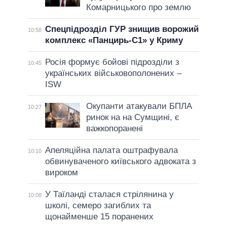
Комарницького про землю
Спецпідрозділ ГУР знищив ворожий
10:58
комплекс «Панцирь-С1» у Криму
Росія формує бойові підрозділи з
10:45
українських військовополонених –
ISW
Окупанти атакували БПЛА
10:27
ринок на на Сумщині, є
важкопоранені
Апеляційна палата оштрафувала
10:10
обвинуваченого київського адвоката з
вироком
У Таїланді сталася стрілянина у
10:08
школі, семеро загиблих та
щонайменше 15 поранених