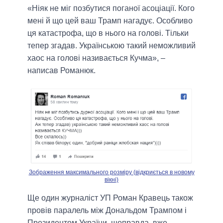
«Ніяк не міг позбутися поганої асоціації. Кого
мені й що цей ваш Трамп нагадує. Особливо
ця катастрофа, що в нього на голові. Тільки
тепер згадав. Українською такий неможливий
хаос на голові називається Кучма», –
написав Романюк.
Зображення максимального розміру (відкриється в новому
вікні)
Ще один журналіст УП Роман Кравець також
провів паралель між Дональдом Трампом і
Президентом України, щоправда, вже