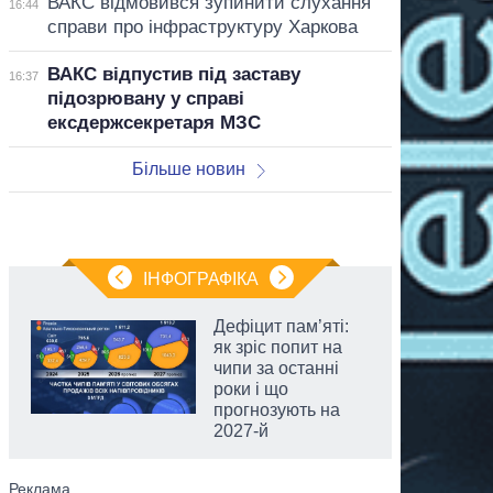
ВАКС відмовився зупинити слухання
16:44
справи про інфраструктуру Харкова
ВАКС відпустив під заставу
16:37
підозрювану у справі
ексдержсекретаря МЗС
Більше новин
ІНФОГРАФІКА
Дефіцит пам’яті:
як зріс попит на
чипи за останні
роки і що
прогнозують на
2027-й