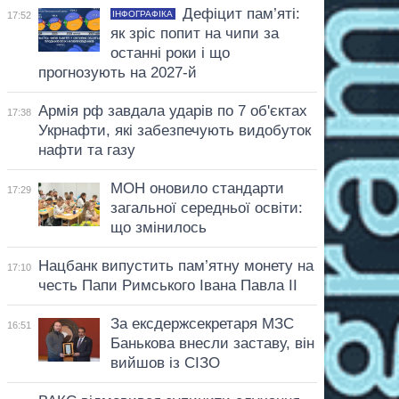
Дефіцит пам’яті:
ІНФОГРАФІКА
17:52
як зріс попит на чипи за
останні роки і що
прогнозують на 2027-й
Армія рф завдала ударів по 7 об'єктах
17:38
Укрнафти, які забезпечують видобуток
нафти та газу
МОН оновило стандарти
17:29
загальної середньої освіти:
що змінилось
Нацбанк випустить пам’ятну монету на
17:10
честь Папи Римського Івана Павла II
За ексдержсекретаря МЗС
16:51
Банькова внесли заставу, він
вийшов із СІЗО