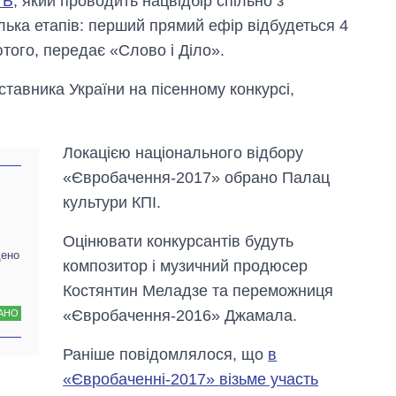
ТБ
, який проводить нацвідбір спільно з
лька етапів: перший прямий ефір відбудеться 4
ютого, передає «Слово і Діло».
ставника України на пісенному конкурсі,
Локацією національного відбору
«Євробачення-2017» обрано Палац
культури КПІ.
Оцінювати конкурсантів будуть
дено
Як за 10 років
композитор і музичний продюсер
змінилася кількість
Костянтин Меладзе та переможниця
вступників на
бакалаврат,
«Євробачення-2016» Джамала.
АНО
магістратуру та
аспірантуру
Раніше повідомлялося, що
в
«Євробаченні-2017» візьме участь