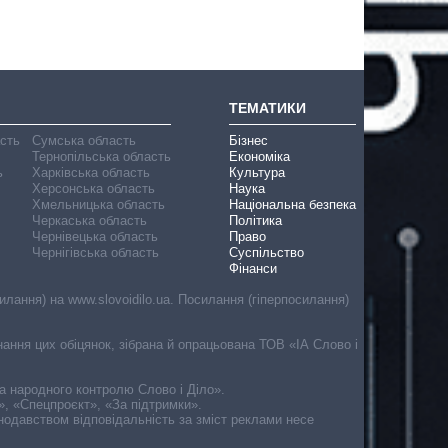
ТЕМАТИКИ
асть
Сумська область
Бізнес
Тернопільська область
Економіка
ь
Харківська область
Культура
Херсонська область
Наука
Хмельницька область
Національна безпека
Черкаська область
Політика
Чернівецька область
Право
Чернігівська область
Суспільство
Фінанси
лання) на www.slovoidilo.ua. Посилання (гіперпосилання)
онання цих обіцянок, зібрана й опрацьована ТОВ «ІА Слово і
ма народного контролю Слово і Діло».
», «Спецпроєкт», «За підтримки».
онодавством відповідальність за зміст реклами несе