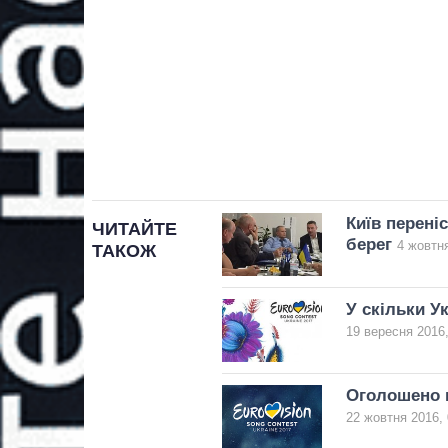
Київ перені
ЧИТАЙТЕ
берег
4 жовтня
ТАКОЖ
У скільки У
19 вересня 2016,
Оголошено к
22 жовтня 2016, 