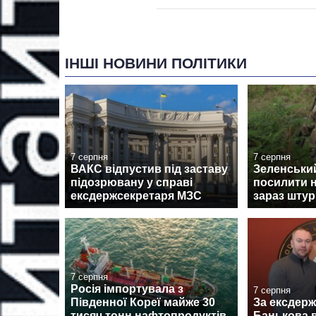
ІНШІ НОВИНИ ПОЛІТИКИ
7 серпня
7 серпня
ВАКС відпустив під заставу
Зеленськи
підозрювану у справі
посилити н
ексдержсекретаря МЗС
зараз штур
7 серпня
Росія імпортувала з
7 серпня
Південної Кореї майже 30
За ексдер
тисяч тонн нафтопродуктів
Банькова в