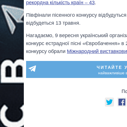
рекордна кількість країн – 43
.
Півфінали пісенного конкурсу відбудуться
відбудеться 13 травня.
Нагадаємо, 9 вересня український організ
конкурс естрадної пісні «Євробачення» в
конкурсу обрали
Міжнародний виставковий
ЧИТАЙТЕ 
найважливіше в
По