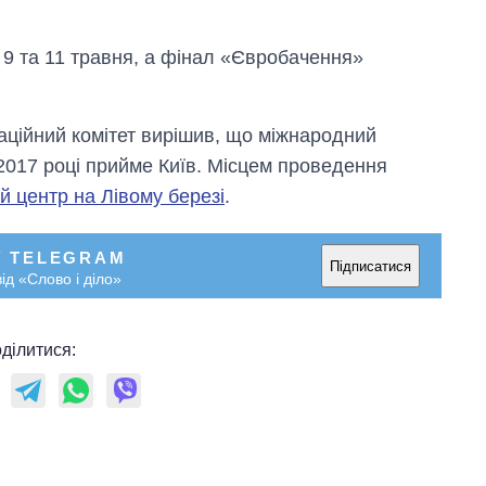
 9 та 11 травня, а фінал «Євробачення»
аційний комітет вирішив, що міжнародний
 2017 році прийме Київ. Місцем проведення
 центр на Лівому березі
.
У TELEGRAM
Підписатися
ід «Слово і діло»
ділитися: