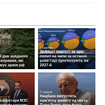
7 серпня
Дефіцит пам’яті: як зріс
й дав завдання
попит на чипи за останні
апрямки, які
роки і що прогнозують на
мує армія рф
2027-й
7 серпня
Нацбанк випустить
жсекретаря МЗС
пам’ятну монету на честь
несли заставу,
Папи Римського Івана