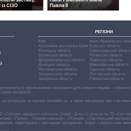
 із СІЗО
Павла II
РЕГІОНИ
Київ
Івано-Франківська обл
Автономна республіка Крим
Київська область
Вінницька область
Кіровоградська област
В
Волинська область
Луганська область
Дніпропетровська область
Львівська область
Й
Донецька область
Миколаївська область
Житомирська область
Одеська область
Закарпатська область
Полтавська область
Запорізька область
Рівненська область
 дозволяється при вказуванні посилання (для інтернет-видань — гіперпоси
стання матеріалів.
, що розміщені на порталі slovoidilo.ua, а також інформація про стан вик
і ГО «Система народного контролю Слово і Діло» і є власністю ГО «Систе
еклами: «Промо», «Новини компаній», «Позиція», «Партнерський матеріал
судження, оприлюднені у рекламних матеріалах. Згідно з українським зак