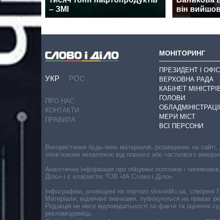
– ЗМІ
він вийшов
МОНІТОРИНГ
ПРЕЗИДЕНТ І ОФІС
УКР
РОС
ВЕРХОВНА РАДА
КАБІНЕТ МІНІСТРІ
ГОЛОВИ
ПРО НАС
ОБЛАДМІНІСТРАЦІ
КОНТАКТИ
МЕРИ МІСТ
ПРАВИЛА
ВСІ ПЕРСОНИ
Використання будь-яких матеріалів, розміщених на сайті,
обов’язкове незалежно від повного або часткового викори
Аналітична інформація про обіцянки політиків і чиновників
Діло» і є власністю ТОВ «ІА Слово і Діло».
Інфографіки, розміщені на порталі slovoidilo.ua, створен
Матеріали, відмічені значками, публікуються на правах р
Редакція не несе відповідальності за факти та оціночні 
рекламодавець.