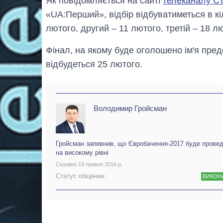
Як повідомляється на сайті
телеканалу С
«UA:Перший», відбір відбуватиметься в кі
лютого, другий – 11 лютого, третій – 18 л
Фінал, на якому буде оголошено ім'я пред
відбудеться 25 лютого.
Володимир Гройсман
Гройсман запевнив, що Євробачення-2017 буде прове
на високому рівні
Сказано 19 травня 2016 р.
Статус обіцянки:
ВИКОН