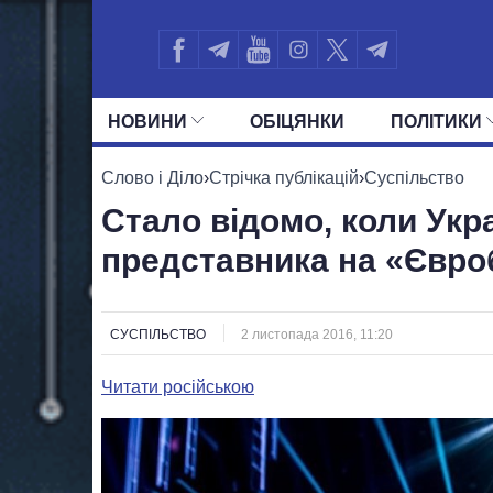
НОВИНИ
ОБIЦЯНКИ
ПОЛIТИКИ
УСІ ПОЛІТИКИ
ПРЕЗИДЕНТ І ОФ
Слово і Діло
›
Стрічка публікацій
›
Суспільство
Стало відомо, коли Укр
представника на «Євро
СУСПІЛЬСТВО
2 листопада 2016, 11:20
Читати російською