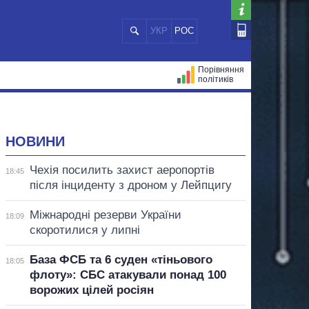
УКР
РОС
Порівняння
політиків
ЦІЙ
МЕРИ МІСТ
ВСІ ПЕРСОНИ
НОВИНИ
Чехія посилить захист аеропортів
18:45
після інциденту з дроном у Лейпцигу
Міжнародні резерви України
18:09
скоротилися у липні
База ФСБ та 6 суден «тіньового
18:05
флоту»: СБС атакували понад 100
ворожих цілей росіян