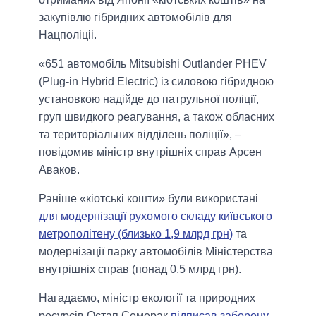
закупівлю гібридних автомобілів для
Нацполіціі.
«651 автомобіль Mitsubishi Оutlander PHEV
(Plug-in Hybrid Electric) із силовою гібридною
установкою надійде до патрульної поліції,
груп швидкого реагування, а також обласних
та територіальних відділень поліції», –
повідомив міністр внутрішніх справ Арсен
Аваков.
Раніше «кіотські кошти» були використані
для модернізації рухомого складу київського
метрополітену (близько 1,9 млрд грн)
та
модернізації парку автомобілів Міністерства
внутрішніх справ (понад 0,5 млрд грн).
Нагадаємо, міністр екології та природних
ресурсів Остап Семерак
підписав заборону