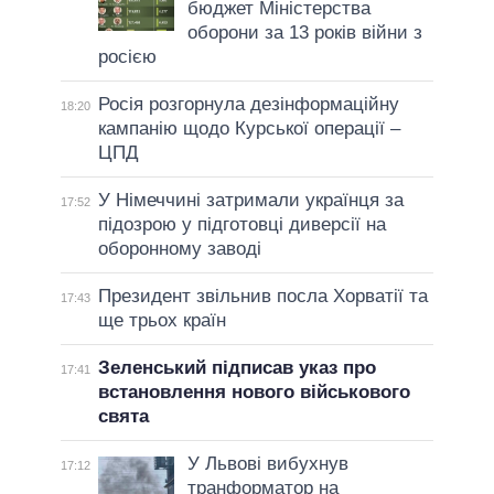
бюджет Міністерства
оборони за 13 років війни з
росією
Росія розгорнула дезінформаційну
18:20
кампанію щодо Курської операції –
ЦПД
У Німеччині затримали українця за
17:52
підозрою у підготовці диверсії на
оборонному заводі
Президент звільнив посла Хорватії та
17:43
ще трьох країн
Зеленський підписав указ про
17:41
встановлення нового військового
свята
У Львові вибухнув
17:12
транформатор на