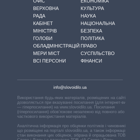
ОФІС
ЕКОНОМІКА
ВЕРХОВНА
КУЛЬТУРА
РАДА
НАУКА
КАБІНЕТ
НАЦІОНАЛЬНА
МІНІСТРІВ
БЕЗПЕКА
ГОЛОВИ
ПОЛІТИКА
ОБЛАДМІНІСТРАЦІЙ
ПРАВО
МЕРИ МІСТ
СУСПІЛЬСТВО
ВСІ ПЕРСОНИ
ФІНАНСИ
info@slovoidilo.ua
Використання будь-яких матеріалів, розміщених на сайті,
дозволяється при вказуванні посилання (для інтернет-видань
— гіперпосилання) на www.slovoidilo.ua. Посилання
(гіперпосилання) обов’язкове незалежно від повного або
часткового використання матеріалів.
Аналітична інформація про обіцянки політиків і чиновників,
що розміщені на порталі slovoidilo.ua, а також інформація про
стан виконання цих обіцянок, зібрана й опрацьована ТОВ «ІА
Слово і Діло» і є власністю ТОВ «ІА Слово і Діло».