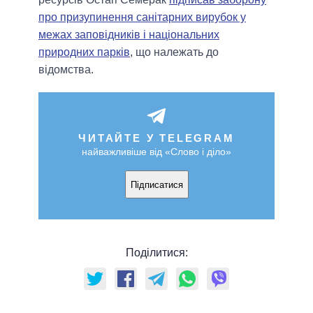
про призупинення санітарних вирубок у
межах заповідників і національних
природних парків
, що належать до
відомства.
ЧИТАЙТЕ У TELEGRAM
найважливіше від «Слово і діло»
Підписатися
Поділитися: