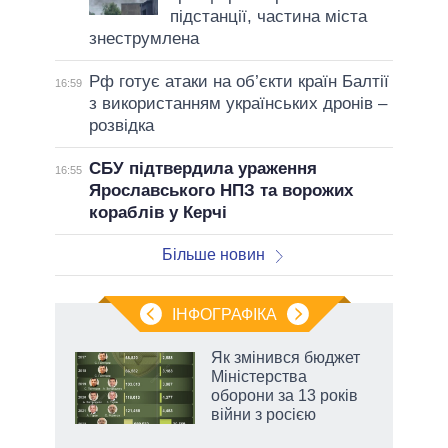
підстанції, частина міста
знеструмлена
Рф готує атаки на об’єкти країн Балтії
16:59
з використанням українських дронів –
розвідка
СБУ підтвердила ураження
16:55
Ярославського НПЗ та ворожих
кораблів у Керчі
Більше новин
ІНФОГРАФІКА
нтів:
Як змінився бюджет
 і
Міністерства
nAI
оборони за 13 років
війни з росією