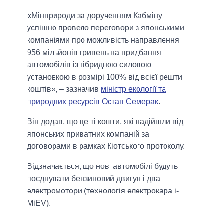
«Мінприроди за дорученням Кабміну
успішно провело переговори з японськими
компаніями про можливість направлення
956 мільйонів гривень на придбання
автомобілів із гібридною силовою
установкою в розмірі 100% від всієї решти
коштів», – зазначив
міністр екології та
природних ресурсів Остап Семерак
.
Він додав, що це ті кошти, які надійшли від
японських приватних компаній за
договорами в рамках Кіотського протоколу.
Відзначається, що нові автомобілі будуть
поєднувати бензиновий двигун і два
електромотори (технологія електрокара i-
MiEV).