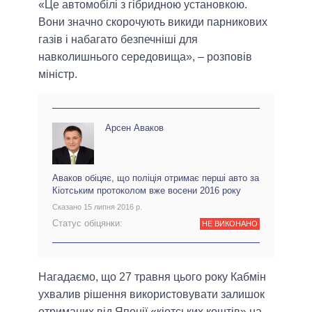
«Це автомобілі з гібридною установкою.
Вони значно скорочують викиди парникових
газів і набагато безпечніші для
навколишнього середовища», – розповів
міністр.
Арсен Аваков
Аваков обіцяє, що поліція отримає перші авто за
Кіотським протоколом вже восени 2016 року
Сказано 15 липня 2016 р.
Статус обіцянки:
НЕ ВИКОНАНО
Нагадаємо, що 27 травня цього року Кабмін
ухвалив рішення використовувати залишок
отриманих від Японії «кіотських коштів» на