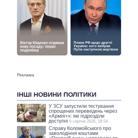
ІНШІ НОВИНИ ПОЛІТИКИ
У ЗСУ запустили тестування
спрощених переведень через
«Армія+»: які підрозділи
доступні
6 серпня 2026, 18:54
Справу Коломойського про
заволодіння коштами