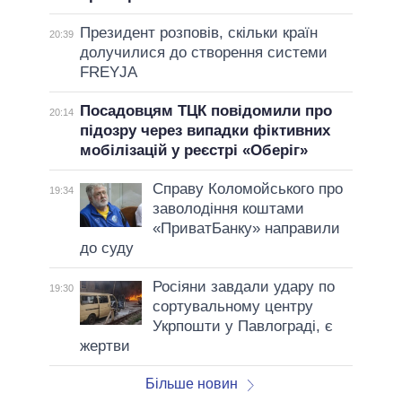
Президент розповів, скільки країн
20:39
долучилися до створення системи
FREYJA
Посадовцям ТЦК повідомили про
20:14
підозру через випадки фіктивних
мобілізацій у реєстрі «Оберіг»
Справу Коломойського про
19:34
заволодіння коштами
«ПриватБанку» направили
до суду
Росіяни завдали удару по
19:30
сортувальному центру
Укрпошти у Павлограді, є
жертви
Більше новин