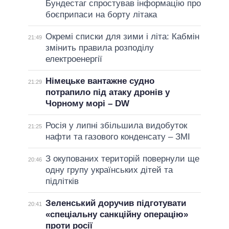
Бундестаг спростував інформацію про
боєприпаси на борту літака
Окремі списки для зими і літа: Кабмін
21:49
змінить правила розподілу
електроенергії
Німецьке вантажне судно
21:29
потрапило під атаку дронів у
Чорному морі – DW
Росія у липні збільшила видобуток
21:25
нафти та газового конденсату – ЗМІ
З окупованих територій повернули ще
20:46
одну групу українських дітей та
підлітків
Зеленський доручив підготувати
20:41
«спеціальну санкційну операцію»
проти росії