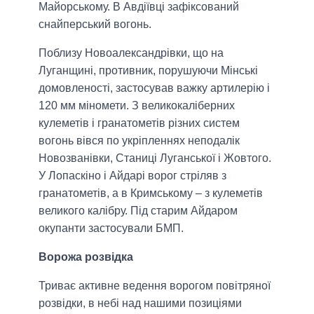
Майорському. В Авдіївці зафіксований
снайперський вогонь.
Поблизу Новоалександрівки, що на
Луганщині, противник, порушуючи Мінські
домовленості, застосував важку артилерію і
120 мм міномети. З великокаліберних
кулеметів і гранатометів різних систем
вогонь вівся по укріпленнях неподалік
Новозванівки, Станиці Луганської і Жовтого.
У Лопаскіно і Айдарі ворог стріляв з
гранатометів, а в Кримському – з кулеметів
великого калібру. Під старим Айдаром
окупанти застосували БМП.
Ворожа розвідка
Триває активне ведення ворогом повітряної
розвідки, в небі над нашими позиціями