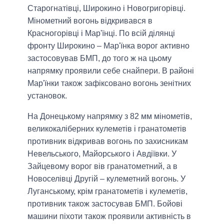
Старогнатівці, Широкино і Новогригорівці.
Мінометний вогонь відкривався в
Красногорівці і Мар'їнці. По всій ділянці
фронту Широкино – Мар'їнка ворог активно
застосовував БМП, до того ж на цьому
напрямку проявили себе снайпери. В районі
Мар'їнки також зафіксовано вогонь зенітних
установок.
На Донецькому напрямку з 82 мм мінометів,
великокаліберних кулеметів і гранатометів
противник відкривав вогонь по захисникам
Невельського, Майорського і Авдіївки. У
Зайцевому ворог вів гранатометний, а в
Новоселівці Другій – кулеметний вогонь. У
Луганському, крім гранатометів і кулеметів,
противник також застосував БМП. Бойові
машини піхоти також проявили активність в