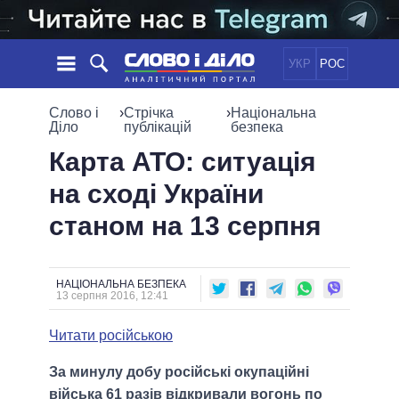
УКР
РОС
НОВИНИ
Слово і
›
Стрічка
›
Національна
Діло
публікацій
безпека
ОБIЦЯНКИ
СТРІЧКА
ПОЛІТИКА
Карта АТО: ситуація
ПОДІЇ
ЕКОНОМІКА
на сході України
ПОЛIТИКИ
СТАТТІ
СУСПІЛЬСТВО
станом на 13 серпня
ІНФОГРАФІКА
ДУМКИ
СВІТ
УСІ ПОЛІТИКИ
ОГЛЯДИ
ПРЕЗИДЕНТ І ОФІС
ВІДЕО
ДАЙДЖЕСТИ
ВЕРХОВНА РАДА
НАЦІОНАЛЬНА БЕЗПЕКА
13 серпня 2016, 12:41
ПІДТРИМАТИ
КАБІНЕТ МІНІСТРІВ
ГОЛОВИ ОБЛАДМІНІСТРАЦІЙ
Читати російською
ПОРІВНЯННЯ ПОЛІТИКІВ
МЕРИ МІСТ
За минулу добу російські окупаційні
ВСІ ПЕРСОНИ
війська 61 разів відкривали вогонь по