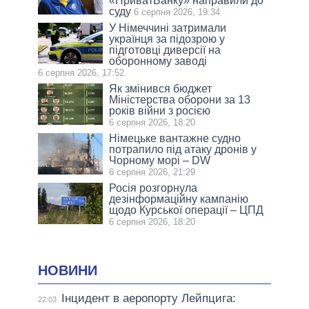
«ПриватБанку» направили до
суду
6 серпня 2026, 19:34
У Німеччині затримали
українця за підозрою у
підготовці диверсії на
оборонному заводі
6 серпня 2026, 17:52
Як змінився бюджет
Міністерства оборони за 13
років війни з росією
6 серпня 2026, 18:20
Німецьке вантажне судно
потрапило під атаку дронів у
Чорному морі – DW
6 серпня 2026, 21:29
Росія розгорнула
дезінформаційну кампанію
щодо Курської операції – ЦПД
6 серпня 2026, 18:20
НОВИНИ
Інцидент в аеропорту Лейпцига:
22:03