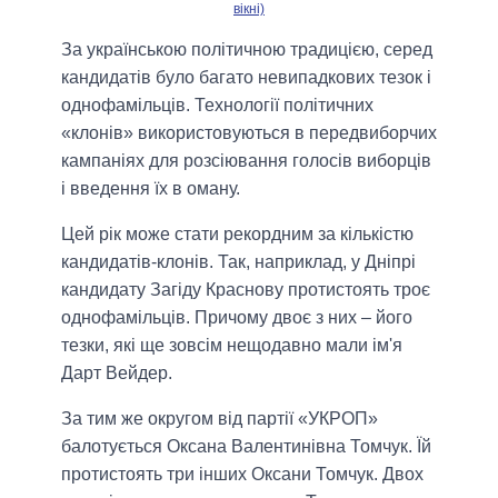
вікні)
За українською політичною традицією, серед
кандидатів було багато невипадкових тезок і
однофамільців. Технології політичних
«клонів» використовуються в передвиборчих
кампаніях для розсіювання голосів виборців
і введення їх в оману.
Цей рік може стати рекордним за кількістю
кандидатів-клонів. Так, наприклад, у Дніпрі
кандидату Загіду Краснову протистоять троє
однофамільців. Причому двоє з них – його
тезки, які ще зовсім нещодавно мали ім'я
Дарт Вейдер.
За тим же округом від партії «УКРОП»
балотується Оксана Валентинівна Томчук. Їй
протистоять три інших Оксани Томчук. Двох