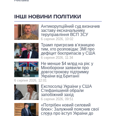
ІНШІ НОВИНИ ПОЛІТИКИ
Антикорупційний суд визначив
заставу ексначальнику
теруправління ВСП ЗСУ
6 серпня 2026, 10:02
Трамп пригрозив в'язницею
тим, хто розповідає ЗМІ про
дефіцит боєприпасів у США
6 серпня 2026, 11:34
Не менше $4 млрд на рік: у
Міноборони заявили про
довгострокову підтримку
України від Британії
6 серпня 2026, 12:01
Експосолці України у США
Стефанішиній обрали
запобіжний захід
6 серпня 2026, 09:51
«Потрібен новий силовий
блок»: Залужний пояснив свої
слова про вступ України до