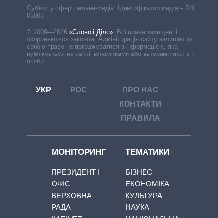
Cуб'єкт у сфері онлайн-медіа. Ідентифікатор медіа – R40-
05063
© 2009—2026
«Слово і Діло»
.
Всі права захищені і
охороняються законом. Адміністрація сайту залишає за
собою право не погоджуватися з інформацією, яка
публікується на сайті, власниками або авторами якої є треті
особи.
УКР
РОС
ПРО НАС
КОНТАКТИ
ПРАВИЛА
МОНІТОРИНГ
ТЕМАТИКИ
ПРЕЗИДЕНТ І
БІЗНЕС
ОФІС
ЕКОНОМІКА
ВЕРХОВНА
КУЛЬТУРА
РАДА
НАУКА