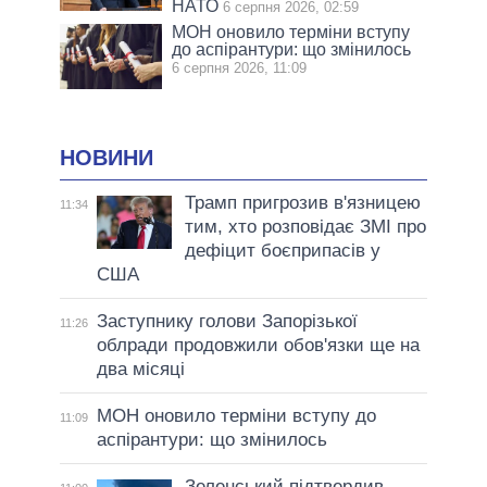
НАТО
6 серпня 2026, 02:59
МОН оновило терміни вступу
до аспірантури: що змінилось
6 серпня 2026, 11:09
НОВИНИ
Трамп пригрозив в'язницею
11:34
тим, хто розповідає ЗМІ про
дефіцит боєприпасів у
США
Заступнику голови Запорізької
11:26
облради продовжили обов'язки ще на
два місяці
МОН оновило терміни вступу до
11:09
аспірантури: що змінилось
Зеленський підтвердив