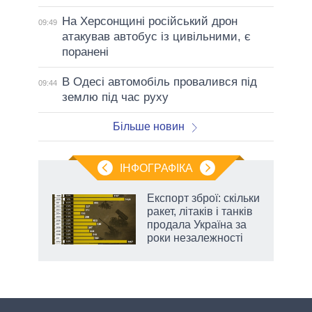
На Херсонщині російський дрон
09:49
атакував автобус із цивільними, є
поранені
В Одесі автомобіль провалився під
09:44
землю під час руху
Більше новин
ІНФОГРАФІКА
и на
Експорт зброї: скільки
ракет, літаків і танків
а
продала Україна за
роки незалежності