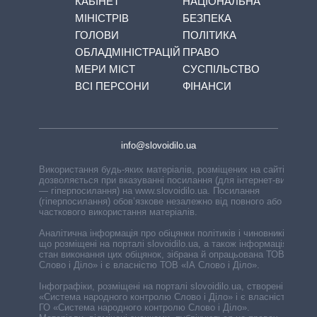
КАБІНЕТ
НАЦІОНАЛЬНА
МІНІСТРІВ
БЕЗПЕКА
ГОЛОВИ
ПОЛІТИКА
ОБЛАДМІНІСТРАЦІЙ
ПРАВО
МЕРИ МІСТ
СУСПІЛЬСТВО
ВСІ ПЕРСОНИ
ФІНАНСИ
info@slovoidilo.ua
Використання будь-яких матеріалів, розміщених на сайті,
дозволяється при вказуванні посилання (для інтернет-видань
— гіперпосилання) на www.slovoidilo.ua. Посилання
(гіперпосилання) обов’язкове незалежно від повного або
часткового використання матеріалів.
Аналітична інформація про обіцянки політиків і чиновників,
що розміщені на порталі slovoidilo.ua, а також інформація про
стан виконання цих обіцянок, зібрана й опрацьована ТОВ «ІА
Слово і Діло» і є власністю ТОВ «ІА Слово і Діло».
Інфографіки, розміщені на порталі slovoidilo.ua, створені ГО
«Система народного контролю Слово і Діло» і є власністю
ГО «Система народного контролю Слово і Діло».