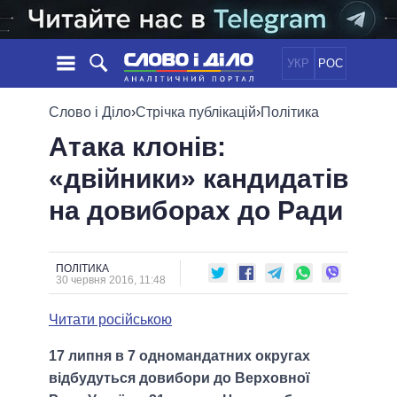
УКР
РОС
НОВИНИ
Слово і Діло
›
Стрічка публікацій
›
Політика
Атака клонів:
ОБIЦЯНКИ
СТРІЧКА
ПОЛІТИКА
«двійники» кандидатів
ПОДІЇ
ЕКОНОМІКА
ПОЛIТИКИ
на довиборах до Ради
СТАТТІ
СУСПІЛЬСТВО
ІНФОГРАФІКА
ДУМКИ
СВІТ
УСІ ПОЛІТИКИ
ОГЛЯДИ
ПРЕЗИДЕНТ І ОФІС
ВІДЕО
ПОЛІТИКА
ДАЙДЖЕСТИ
30 червня 2016, 11:48
ВЕРХОВНА РАДА
ПІДТРИМАТИ
КАБІНЕТ МІНІСТРІВ
Читати російською
ГОЛОВИ ОБЛАДМІНІСТРАЦІЙ
ПОРІВНЯННЯ ПОЛІТИКІВ
17 липня в 7 одномандатних округах
МЕРИ МІСТ
відбудуться довибори до Верховної
ВСІ ПЕРСОНИ