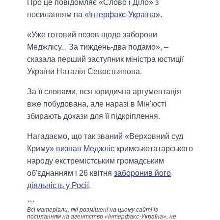
Про це повідомляє «Слово і Діло» з
посиланням на
«Інтерфакс-Україна»
.
«Уже готовий позов щодо заборони
Меджлісу... За тиждень-два подамо», –
сказала перший заступник міністра юстиції
України Наталія Севостьянова.
За її словами, вся юридична аргументація
вже побудована, але наразі в Мін'юсті
збирають докази для її підкріплення.
Нагадаємо, що так званий «Верховний суд
Криму»
визнав Меджліс
кримськотатарського
народу екстремістським громадським
об'єднанням і 26 квітня
заборонив його
діяльність у Росії
.
***
Всі матеріали, які розміщені на цьому сайті із
посиланням на агентство «Інтерфакс-Україна», не