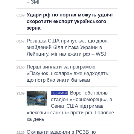
– ЗМІ
Удари рф по портах можуть удвічі
01:59
скоротити експорт українського
зерна
Розвідка США припускає, що дрон,
00:57
знайдений біля літака України в
Лейпцигу, міг належати рф – WSJ
Перші виплати за програмою
23:56
«Пакунок школяра» вже надходять:
що потрібно знати батькам
Ворог обстріляв
ПІДСУМКИ
23:09
стадіон «Чорноморець», а
Сенат США підтримав
«пекельні санкції» проти рф. Головне
за день
Окупанти вдарили з РСЗВ по
22:29