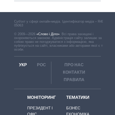
Cуб'єкт у сфері онлайн-медіа. Ідентифікатор медіа – R40-
05063
© 2009—2026
«Слово і Діло»
.
Всі права захищені і
охороняються законом. Адміністрація сайту залишає за
собою право не погоджуватися з інформацією, яка
публікується на сайті, власниками або авторами якої є треті
особи.
УКР
РОС
ПРО НАС
КОНТАКТИ
ПРАВИЛА
МОНІТОРИНГ
ТЕМАТИКИ
ПРЕЗИДЕНТ І
БІЗНЕС
ОФІС
ЕКОНОМІКА