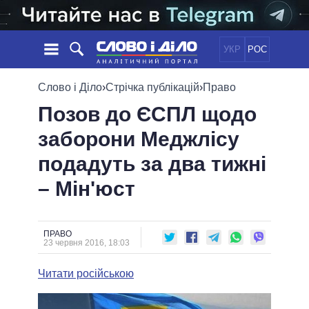
УКР
РОС
НОВИНИ
Слово і Діло
›
Стрічка публікацій
›
Право
Позов до ЄСПЛ щодо
ОБIЦЯНКИ
СТРІЧКА
ПОЛІТИКА
заборони Меджлісу
ПОДІЇ
ЕКОНОМІКА
ПОЛIТИКИ
подадуть за два тижні
СТАТТІ
СУСПІЛЬСТВО
ІНФОГРАФІКА
ДУМКИ
СВІТ
УСІ ПОЛІТИКИ
– Мін'юст
ОГЛЯДИ
ПРЕЗИДЕНТ І ОФІС
ВІДЕО
ДАЙДЖЕСТИ
ВЕРХОВНА РАДА
ПРАВО
ПІДТРИМАТИ
КАБІНЕТ МІНІСТРІВ
23 червня 2016, 18:03
ГОЛОВИ ОБЛАДМІНІСТРАЦІЙ
ПОРІВНЯННЯ ПОЛІТИКІВ
Читати російською
МЕРИ МІСТ
ВСІ ПЕРСОНИ