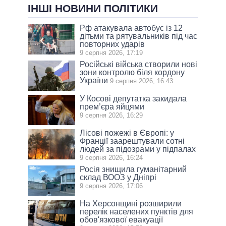
ІНШІ НОВИНИ ПОЛІТИКИ
Рф атакувала автобус із 12
дітьми та рятувальників під час
повторних ударів
9 серпня 2026, 17:19
Російські війська створили нові
зони контролю біля кордону
України
9 серпня 2026, 16:43
У Косові депутатка закидала
прем’єра яйцями
9 серпня 2026, 16:29
Лісові пожежі в Європі: у
Франції заарештували сотні
людей за підозрами у підпалах
9 серпня 2026, 16:24
Росія знищила гуманітарний
склад ВООЗ у Дніпрі
9 серпня 2026, 17:06
На Херсонщині розширили
перелік населених пунктів для
обов'язкової евакуації