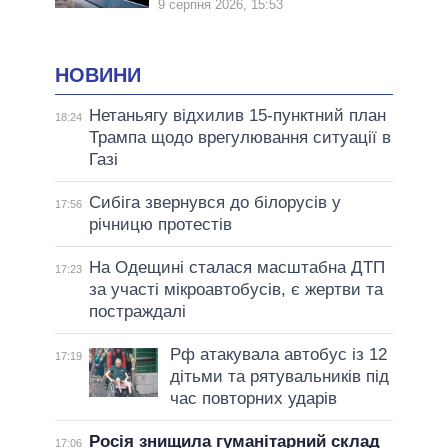
9 серпня 2026, 15:53
НОВИНИ
Нетаньягу відхилив 15-пунктний план
18:24
Трампа щодо врегулювання ситуації в
Газі
Сибіга звернувся до білорусів у
17:56
річницю протестів
На Одещині сталася масштабна ДТП
17:23
за участі мікроавтобусів, є жертви та
постраждалі
Рф атакувала автобус із 12
17:19
дітьми та рятувальників під
час повторних ударів
Росія знищила гуманітарний склад
17:06