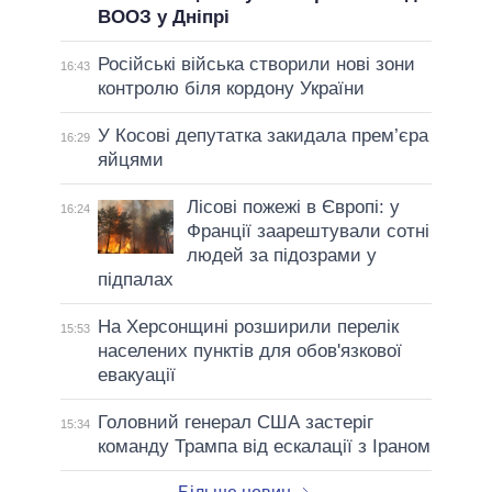
ВООЗ у Дніпрі
Російські війська створили нові зони
16:43
контролю біля кордону України
У Косові депутатка закидала прем’єра
16:29
яйцями
Лісові пожежі в Європі: у
16:24
Франції заарештували сотні
людей за підозрами у
підпалах
На Херсонщині розширили перелік
15:53
населених пунктів для обов'язкової
евакуації
Головний генерал США застеріг
15:34
команду Трампа від ескалації з Іраном