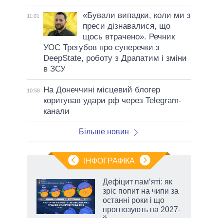
«Бували випадки, коли ми з
11:01
преси дізнавалися, що
щось втрачено». Речник
УОС Трегубов про cуперечки з
DeepState, роботу з Драпатим і зміни
в ЗСУ
На Донеччині місцевий блогер
10:58
коригував удари рф через Telegram-
канали
Більше новин
ІНФОГРАФІКА
жет
Дефіцит пам’яті: як
зріс попит на чипи за
ків
останні роки і що
прогнозують на 2027-