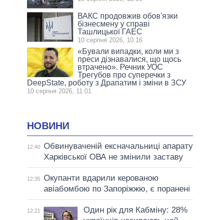
ВАКС продовжив обов'язки
бізнесмену у справі
Ташлицької ГАЕС
10 серпня 2026, 10:16
«Бували випадки, коли ми з
преси дізнавалися, що щось
втрачено». Речник УОС
Трегубов про cуперечки з
DeepState, роботу з Драпатим і зміни в ЗСУ
10 серпня 2026, 11:01
НОВИНИ
Обвинуваченій ексначальниці апарату
12:40
Харківської ОВА не змінили заставу
Окупанти вдарили керованою
12:35
авіабомбою по Запоріжжю, є поранені
Один рік для Кабміну: 28%
12:21