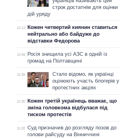
українців називають цей
строк достатнім для оцінки
дій уряду
Кожен четвертий киянин ставиться
12:12
нейтрально або байдуже до
відставки Федорова
Росія знищила усі АЗС в одній із
12:06
громад на Полтавщині
Стало відомо, як українці
11:39
оцінюють участь блогерів у
протестних акціях
Кожен третій українець вважає, що
11:35
зміна головкома відбулася під
тиском протестів
Суд призначив до розгляду позов до
11:20
голови райсуду на Вінниччині