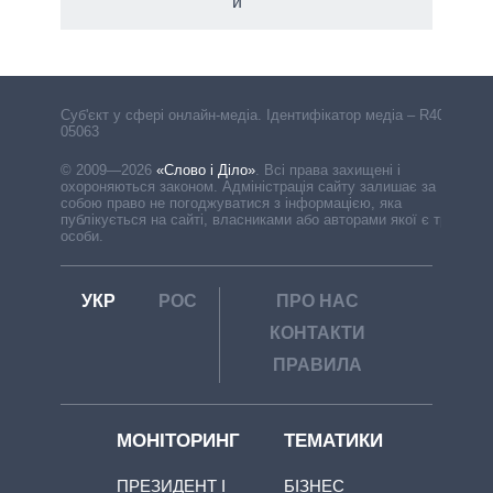
й
Cуб'єкт у сфері онлайн-медіа. Ідентифікатор медіа – R40-
05063
© 2009—2026
«Слово і Діло»
.
Всі права захищені і
охороняються законом. Адміністрація сайту залишає за
собою право не погоджуватися з інформацією, яка
публікується на сайті, власниками або авторами якої є треті
особи.
УКР
РОС
ПРО НАС
КОНТАКТИ
ПРАВИЛА
МОНІТОРИНГ
ТЕМАТИКИ
ПРЕЗИДЕНТ І
БІЗНЕС