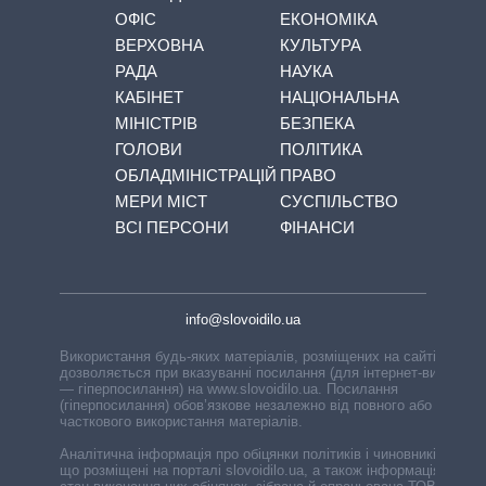
ОФІС
ЕКОНОМІКА
ВЕРХОВНА
КУЛЬТУРА
РАДА
НАУКА
КАБІНЕТ
НАЦІОНАЛЬНА
МІНІСТРІВ
БЕЗПЕКА
ГОЛОВИ
ПОЛІТИКА
ОБЛАДМІНІСТРАЦІЙ
ПРАВО
МЕРИ МІСТ
СУСПІЛЬСТВО
ВСІ ПЕРСОНИ
ФІНАНСИ
info@slovoidilo.ua
Використання будь-яких матеріалів, розміщених на сайті,
дозволяється при вказуванні посилання (для інтернет-видань
— гіперпосилання) на www.slovoidilo.ua. Посилання
(гіперпосилання) обов’язкове незалежно від повного або
часткового використання матеріалів.
Аналітична інформація про обіцянки політиків і чиновників,
що розміщені на порталі slovoidilo.ua, а також інформація про