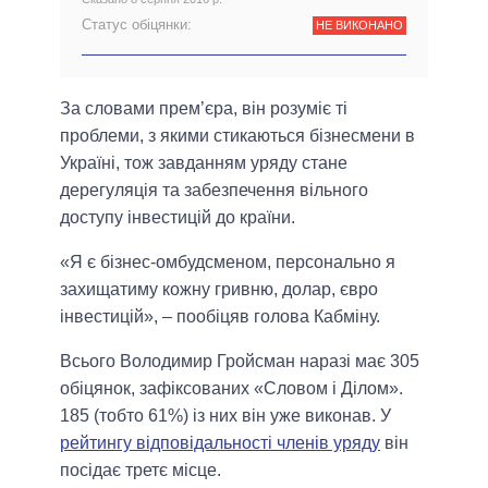
Статус обіцянки:
НЕ ВИКОНАНО
За словами прем’єра, він розуміє ті
проблеми, з якими стикаються бізнесмени в
Україні, тож завданням уряду стане
дерегуляція та забезпечення вільного
доступу інвестицій до країни.
«Я є бізнес-омбудсменом, персонально я
захищатиму кожну гривню, долар, євро
інвестицій», – пообіцяв голова Кабміну.
Всього Володимир Гройсман наразі має 305
обіцянок, зафіксованих «Словом і Ділом».
185 (тобто 61%) із них він уже виконав. У
рейтингу відповідальності членів уряду
він
посідає третє місце.