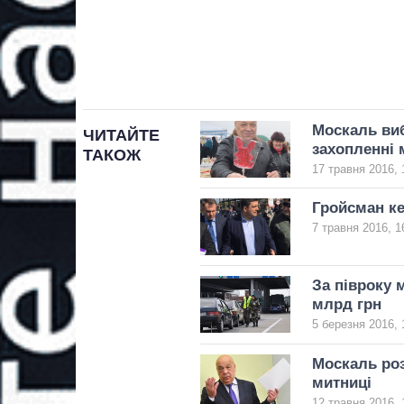
Москаль виб
ЧИТАЙТЕ
захопленні 
ТАКОЖ
17 травня 2016, 
Гройсман ке
7 травня 2016, 1
За півроку 
млрд грн
5 березня 2016, 
Москаль роз
митниці
12 травня 2016, 