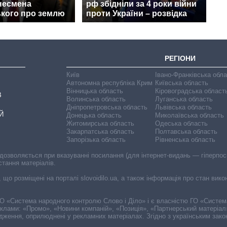
несмена
рф збідніли за 4 роки війни
кого про землю
проти України – розвідка
РЕГІОНИ
Київ
Івано-Франківська обл
Автономна республіка Крим
Київська область
Вінницька область
Кіровоградська област
В
Волинська область
Луганська область
Дніпропетровська область
Львівська область
Й
Донецька область
Миколаївська область
Житомирська область
Одеська область
Закарпатська область
Полтавська область
Запорізька область
Рівненська область
 дозволяється при вказуванні посилання (для інтернет-видань — гіперпоси
стання матеріалів.
, що розміщені на порталі slovoidilo.ua, а також інформація про стан вик
і ГО «Система народного контролю Слово і Діло» і є власністю ГО «Систе
еклами: «Промо», «Новини компаній», «Позиція», «Партнерський матеріал
судження, оприлюднені у рекламних матеріалах. Згідно з українським зак