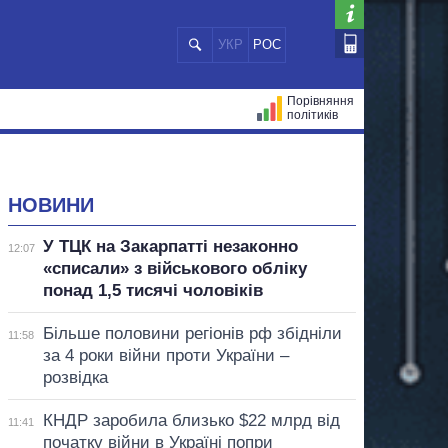
УКР
РОС
Порівняння
політиків
ЦІЙ
МЕРИ МІСТ
ВСІ ПЕРСОНИ
НОВИНИ
У ТЦК на Закарпатті незаконно
12:07
«списали» з військового обліку
понад 1,5 тисячі чоловіків
Більше половини регіонів рф збідніли
11:58
за 4 роки війни проти України –
розвідка
КНДР заробила близько $22 млрд від
11:41
початку війни в Україні попри