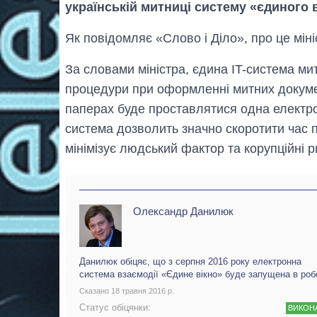
українській митниці систему «єдиного в
Як повідомляє «Слово і Діло», про це міні
За словами міністра, єдина IT-система м
процедури при оформленні митних документ
паперах буде проставлятися одна електро
система дозволить значно скоротити час
мінімізує людський фактор та корупційні р
Олександр Данилюк
Данилюк обіцяє, що з серпня 2016 року електронна
система взаємодії «Єдине вікно» буде запущена в роб
Сказано 18 травня 2016 р.
Статус обіцянки:
ВИКОН