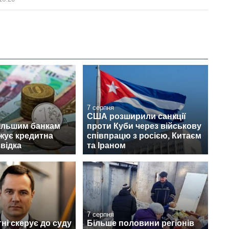
7 серпня
США розширили санкції
ільшим банкам
проти Куби через військову
ожує кредитна
співпрацю з росією, Китаєм
звідка
та Іраном
7 серпня
ні скерує до суду
Більше половини регіонів