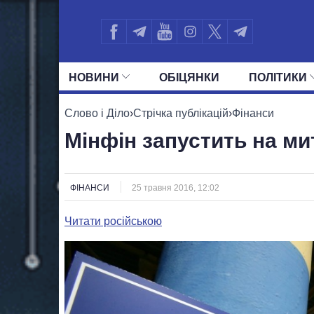
НОВИНИ
ОБIЦЯНКИ
ПОЛIТИКИ
УСІ ПОЛІТИКИ
ПРЕЗИДЕНТ І ОФ
Слово і Діло
›
Стрічка публікацій
›
Фінанси
Мінфін запустить на ми
ФІНАНСИ
25 травня 2016, 12:02
Читати російською