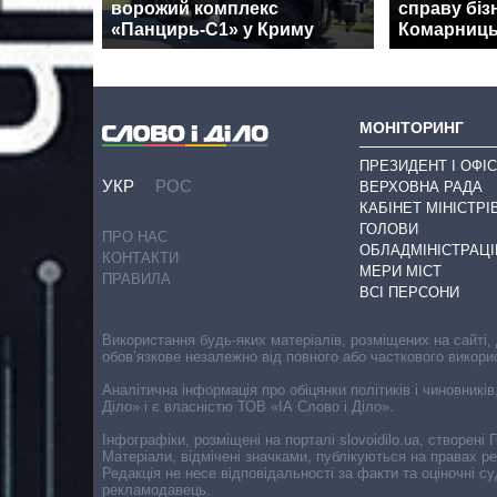
ворожий комплекс
справу біз
«Панцирь-С1» у Криму
Комарниць
МОНІТОРИНГ
ПРЕЗИДЕНТ І ОФІС
УКР
РОС
ВЕРХОВНА РАДА
КАБІНЕТ МІНІСТРІ
ГОЛОВИ
ПРО НАС
ОБЛАДМІНІСТРАЦІ
КОНТАКТИ
МЕРИ МІСТ
ПРАВИЛА
ВСІ ПЕРСОНИ
Використання будь-яких матеріалів, розміщених на сайті,
обов’язкове незалежно від повного або часткового викори
Аналітична інформація про обіцянки політиків і чиновників
Діло» і є власністю ТОВ «ІА Слово і Діло».
Інфографіки, розміщені на порталі slovoidilo.ua, створен
Матеріали, відмічені значками, публікуються на правах р
Редакція не несе відповідальності за факти та оціночні 
рекламодавець.