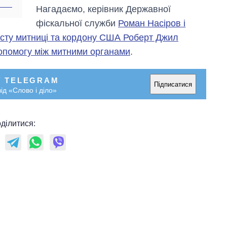
Нагадаємо, керівник Державної
фіскальної служби
Роман Насіров і
исту митниці та кордону США Роберт Джил
допомогу між митними органами
.
У TELEGRAM
Підписатися
ід «Слово і діло»
ділитися: