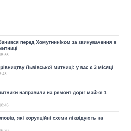
ачився перед Хомутинніком за звинувачення в
митниці
15:55
рівництву Львівської митниці: у вас є 3 місяці
6:43
митники направили на ремонт доріг майже 1
18:46
повів, які корупційні схеми ліквідують на
16:20