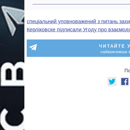
спеціальний уповноважений з питань зах
Керліковске підписали Угоду про взаємо
ЧИТАЙТЕ 
найважливіше в
По