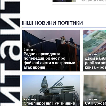
ІНШІ НОВИНИ ПОЛІТИКИ
7 серпня
Радник президента
7 серпня
попередив бізнес про
Двом найб
фейкові листи з погрозами
росії загр
атак дронів
криза – ро
7 серпня
7 серпня
Спецпідрозділ ГУР знищив
САП у жовт