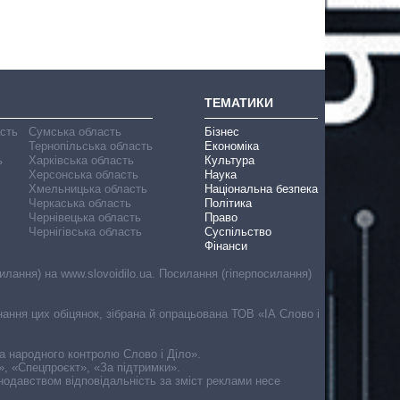
ТЕМАТИКИ
асть
Сумська область
Бізнес
Тернопільська область
Економіка
ь
Харківська область
Культура
Херсонська область
Наука
Хмельницька область
Національна безпека
Черкаська область
Політика
Чернівецька область
Право
Чернігівська область
Суспільство
Фінанси
лання) на www.slovoidilo.ua. Посилання (гіперпосилання)
онання цих обіцянок, зібрана й опрацьована ТОВ «ІА Слово і
ма народного контролю Слово і Діло».
», «Спецпроєкт», «За підтримки».
онодавством відповідальність за зміст реклами несе