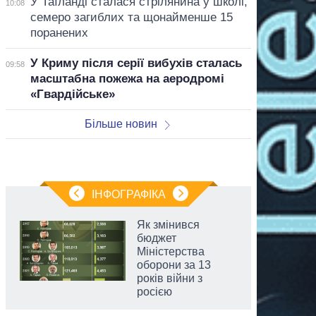
У Таїланді сталася стрілянина у школі,
10:08
семеро загиблих та щонайменше 15
поранених
У Криму після серії вибухів сталась
09:58
масштабна пожежа на аеродромі
«Гвардійське»
Більше новин
ІНФОГРАФІКА
Як змінився
бюджет
Міністерства
оборони за 13
років війни з
росією