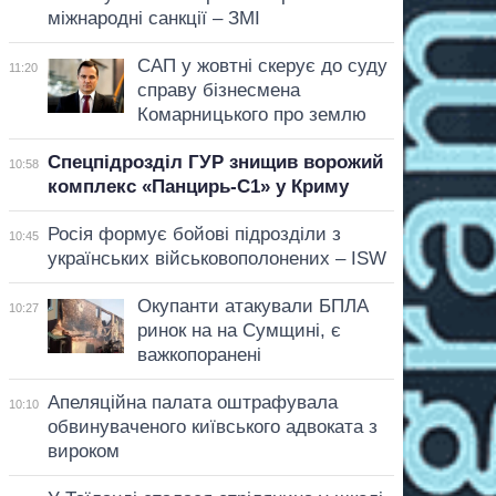
міжнародні санкції – ЗМІ
САП у жовтні скерує до суду
11:20
справу бізнесмена
Комарницького про землю
Спецпідрозділ ГУР знищив ворожий
10:58
комплекс «Панцирь-С1» у Криму
Росія формує бойові підрозділи з
10:45
українських військовополонених – ISW
Окупанти атакували БПЛА
10:27
ринок на на Сумщині, є
важкопоранені
Апеляційна палата оштрафувала
10:10
обвинуваченого київського адвоката з
вироком