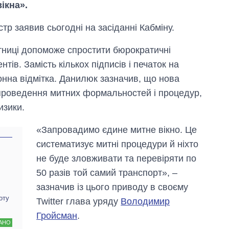
ікна».
стр заявив сьогодні на засіданні Кабміну.
итниці допоможе спростити бюрократичні
ів. Замість кількох підписів і печаток на
нна відмітка. Данилюк зазначив, що нова
 проведення митних формальностей і процедур,
изики.
«Запровадимо єдине митне вікно. Це
систематизує митні процедури й ніхто
не буде зловживати та перевіряти по
Як за 10 років
50 разів той самий транспорт», –
змінилася кількість
вступників на
зазначив із цього приводу в своєму
бакалаврат,
оту
Twitter глава уряду
Володимир
магістратуру та
аспірантуру
Гройсман
.
АНО