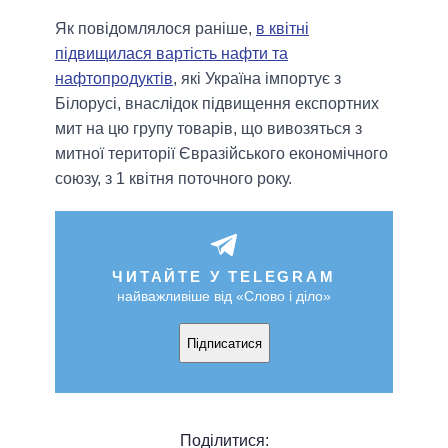
Як повідомлялося раніше,
в квітні
підвищилася вартість нафти та
нафтопродуктів
, які Україна імпортує з
Білорусі, внаслідок підвищення експортних
мит на цю групу товарів, що вивозяться з
митної території Євразійського економічного
союзу, з 1 квітня поточного року.
ЧИТАЙТЕ У TELEGRAM
найважливіше від «Слово і діло»
Підписатися
Поділитися: