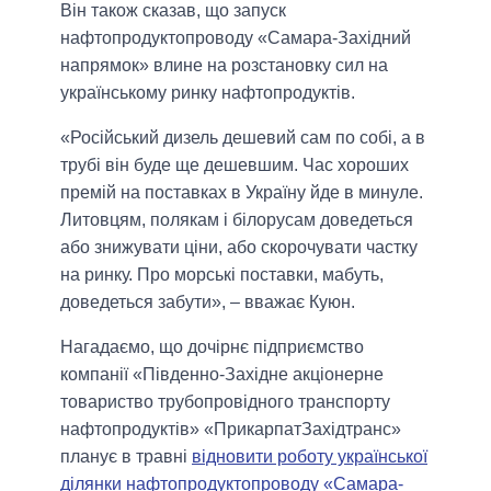
Він також сказав, що запуск
нафтопродуктопроводу «Самара-Західний
напрямок» влине на розстановку сил на
українському ринку нафтопродуктів.
«Російський дизель дешевий сам по собі, а в
трубі він буде ще дешевшим. Час хороших
премій на поставках в Україну йде в минуле.
Литовцям, полякам і білорусам доведеться
або знижувати ціни, або скорочувати частку
на ринку. Про морські поставки, мабуть,
доведеться забути», – вважає Куюн.
Нагадаємо, що дочірнє підприємство
компанії «Південно-Західне акціонерне
товариство трубопровідного транспорту
нафтопродуктів» «ПрикарпатЗахідтранс»
планує в травні
відновити роботу української
ділянки нафтопродуктопроводу «Самара-