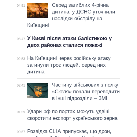
Серед загиблих 4-річна
04:51
дитина: у ДСНС уточнили
наслідки обстрілу на
Київщині
У Києві після атаки балістикою у
03:47
двох районах сталися пожежі
На Київщині через російську атаку
02:53
загинули троє людей, серед них
дитина
Частину військових з полку
02:41
«Скеля» почали переводити
в інші підрозділи – ЗМІ
Удари рф по портах можуть удвічі
01:59
скоротити експорт українського зерна
Розвідка США припускає, що дрон,
00:57