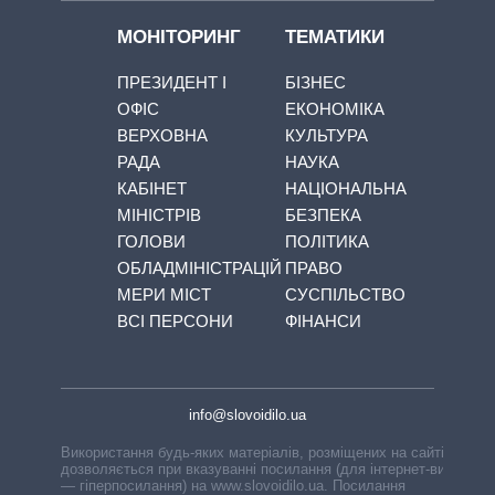
МОНІТОРИНГ
ТЕМАТИКИ
ПРЕЗИДЕНТ І
БІЗНЕС
ОФІС
ЕКОНОМІКА
ВЕРХОВНА
КУЛЬТУРА
РАДА
НАУКА
КАБІНЕТ
НАЦІОНАЛЬНА
МІНІСТРІВ
БЕЗПЕКА
ГОЛОВИ
ПОЛІТИКА
ОБЛАДМІНІСТРАЦІЙ
ПРАВО
МЕРИ МІСТ
СУСПІЛЬСТВО
ВСІ ПЕРСОНИ
ФІНАНСИ
info@slovoidilo.ua
Використання будь-яких матеріалів, розміщених на сайті,
дозволяється при вказуванні посилання (для інтернет-видань
— гіперпосилання) на www.slovoidilo.ua. Посилання