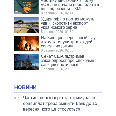
Частину військових з полку
«Скеля» почали переводити в
інші підрозділи – ЗМІ
8 серпня 2026, 02:41
Удари рф по портах можуть
удвічі скоротити експорт
українського зерна
8 серпня 2026, 01:59
На Київщині через російську
атаку загинули троє людей,
серед них дитина
8 серпня 2026, 02:53
Сенат США підтримав
законопроєкт про «пекельні
санкції» проти росії
7 серпня 2026, 20:55
НОВИНИ
Частині пенсіонерів та отримувачів
05:15
соцвиплат треба змінити банк до 15
вересня: кого це стосується