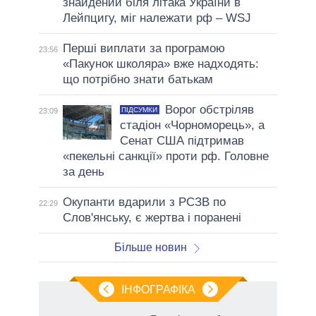
знайдений біля літака України в
Лейпцигу, міг належати рф – WSJ
Перші виплати за програмою
23:56
«Пакунок школяра» вже надходять:
що потрібно знати батькам
Ворог обстріляв
ПІДСУМКИ
23:09
стадіон «Чорноморець», а
Сенат США підтримав
«пекельні санкції» проти рф. Головне
за день
Окупанти вдарили з РСЗВ по
22:29
Слов'янську, є жертва і поранені
Більше новин
ІНФОГРАФІКА