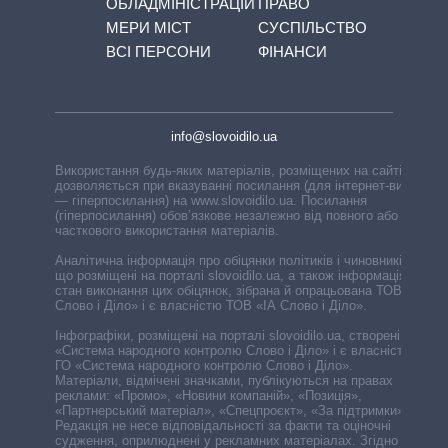
ОБЛАДМІНІСТРАЦІЙ
ПРАВО
МЕРИ МІСТ
СУСПІЛЬСТВО
ВСІ ПЕРСОНИ
ФІНАНСИ
info@slovoidilo.ua
Використання будь-яких матеріалів, розміщених на сайті,
дозволяється при вказуванні посилання (для інтернет-видань
— гіперпосилання) на www.slovoidilo.ua. Посилання
(гіперпосилання) обов’язкове незалежно від повного або
часткового використання матеріалів.
Аналітична інформація про обіцянки політиків і чиновників,
що розміщені на порталі slovoidilo.ua, а також інформація про
стан виконання цих обіцянок, зібрана й опрацьована ТОВ «ІА
Слово і Діло» і є власністю ТОВ «ІА Слово і Діло».
Інфографіки, розміщені на порталі slovoidilo.ua, створені ГО
«Система народного контролю Слово і Діло» і є власністю
ГО «Система народного контролю Слово і Діло».
Матеріали, відмічені значками, публікуються на правах
реклами: «Промо», «Новини компаній», «Позиція»,
«Партнерський матеріал», «Спецпроєкт», «За підтримки».
Редакція не несе відповідальності за факти та оціночні
судження, оприлюднені у рекламних матеріалах. Згідно з