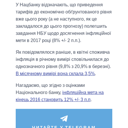
У Нацбанку відзначають, що приведення
тарифів до економічно обґрунтованого рівня
вже цього року (а не наступного, як це
закладалося до цього прогнозу) полегшить
завдання НБУ щодо досягнення інфляційної
мети в 2017 році (8% +/- 2 п.п.).
Як повідомлялося раніше, в квітні споживча
інфляція в річному вимірі сповільнилася до
однозначного рівня (9,8% з 20,9% в березні).
В місячному вимірі вона склала 3,5%
.
Нагадаємо, що згідно з оцінками
Національного банку,
інфляційна мета на
кінець 2016 становить 12% +/- 3 п.п
.
ЧИТАЙТЕ У TELEGRAM