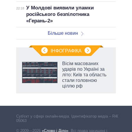
У Молдові виявили уламки
22:18
російського безпілотника
«Герань-2»
Більше новин
ІНФОГРАФІКА
нтів:
Вісім масованих
 і
ударів по Україні за
nAI
літо: Київ та область
стали головною
ціллю рф
Cуб'єкт у сфері онлайн-медіа. Ідентифікатор медіа – R40-
05063
© 2009—2026
«Слово і Діло»
.
Всі права захищені і