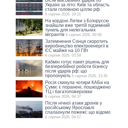
Вісім масованих ударів по
Україні за літо: Київ та область
стали головною ціллю рф
5 серпня 2026, 19:15
На кордоні Литви з Білоруссю
знайшли вже третій підземний
тунель для нелегальних
мігрантів
6 серпня 2026, 00:58
Затемнення Сонця скоротить
виробництво електроенергії в
ЄС майже на 10 ГВт
6 серпня 2026, 03:59
Кабмін готує пакет рішень для
безперебійної роботи бізнесу
після ударів рф: що
пропонують
5 серпня 2026, 23:45
Росія скинула чотири КАБи на
Суми: є поранені, пошкоджено
ТЦ і багатоповерхівки
6 серпня 2026, 04:37
Після нічної атаки дронів у
російському Ярославлі
спалахнули пожежі: що відомо
6 серпня 2026, 04:57