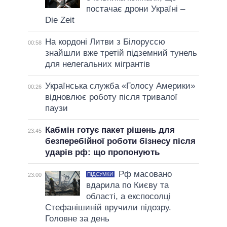
постачає дрони Україні –
Die Zeit
На кордоні Литви з Білоруссю
00:58
знайшли вже третій підземний тунель
для нелегальних мігрантів
Українська служба «Голосу Америки»
00:26
відновлює роботу після тривалої
паузи
Кабмін готує пакет рішень для
23:45
безперебійної роботи бізнесу після
ударів рф: що пропонують
Рф масовано
ПІДСУМКИ
23:00
вдарила по Києву та
області, а експосолці
Стефанішиній вручили підозру.
Головне за день