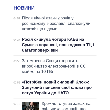
НОВИНИ
Після нічної атаки дронів у
04:57
російському Ярославлі спалахнули
пожежі: що відомо
Росія скинула чотири КАБи на
04:37
Суми: є поранені, пошкоджено ТЦ і
багатоповерхівки
Затемнення Сонця скоротить
03:59
виробництво електроенергії в ЄС
майже на 10 ГВт
«Потрібен новий силовий блок»:
02:59
Залужний пояснив свої слова про
вступ України до НАТО
Кремль готував замах на
02:15
очільника компанії, що