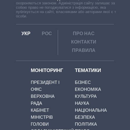
охороняються законом. Адміністрація сайту залишає за
собою право не погоджуватися з інформацією, яка
публікується на сайті, власниками або авторами якої є треті
особи.
УКР
РОС
ПРО НАС
КОНТАКТИ
ПРАВИЛА
МОНІТОРИНГ
ТЕМАТИКИ
ПРЕЗИДЕНТ І
БІЗНЕС
ОФІС
ЕКОНОМІКА
ВЕРХОВНА
КУЛЬТУРА
РАДА
НАУКА
КАБІНЕТ
НАЦІОНАЛЬНА
МІНІСТРІВ
БЕЗПЕКА
ГОЛОВИ
ПОЛІТИКА