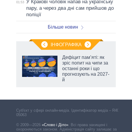
У Кракові чоловік напав на українську
01:53
пару, а через два дні сам прийшов до
поліції
Більше новин
ІНФОГРАФІКА
жет
Дефіцит пам’яті: як
зріс попит на чипи за
ків
останні роки і що
прогнозують на 2027-
й
Cуб'єкт у сфері онлайн-медіа. Ідентифікатор медіа – R40-
05063
© 2009—2026
«Слово і Діло»
.
Всі права захищені і
охороняються законом. Адміністрація сайту залишає за