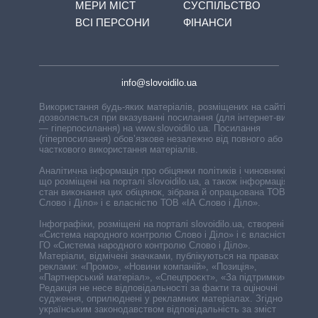
МЕРИ МІСТ
СУСПІЛЬСТВО
ВСІ ПЕРСОНИ
ФІНАНСИ
info@slovoidilo.ua
Використання будь-яких матеріалів, розміщених на сайті,
дозволяється при вказуванні посилання (для інтернет-видань
— гіперпосилання) на www.slovoidilo.ua. Посилання
(гіперпосилання) обов’язкове незалежно від повного або
часткового використання матеріалів.
Аналітична інформація про обіцянки політиків і чиновників,
що розміщені на порталі slovoidilo.ua, а також інформація про
стан виконання цих обіцянок, зібрана й опрацьована ТОВ «ІА
Слово і Діло» і є власністю ТОВ «ІА Слово і Діло».
Інфографіки, розміщені на порталі slovoidilo.ua, створені ГО
«Система народного контролю Слово і Діло» і є власністю
ГО «Система народного контролю Слово і Діло».
Матеріали, відмічені значками, публікуються на правах
реклами: «Промо», «Новини компаній», «Позиція»,
«Партнерський матеріал», «Спецпроєкт», «За підтримки».
Редакція не несе відповідальності за факти та оціночні
судження, оприлюднені у рекламних матеріалах. Згідно з
українським законодавством відповідальність за зміст