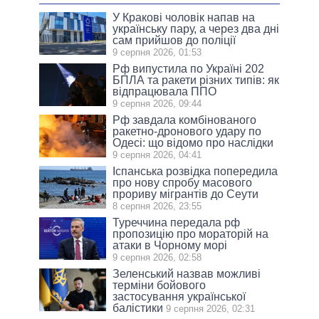
У Кракові чоловік напав на
українську пару, а через два дні
сам прийшов до поліції
9 серпня 2026, 01:53
Рф випустила по Україні 202
БПЛА та ракети різних типів: як
відпрацювала ППО
9 серпня 2026, 09:44
Рф завдала комбінованого
ракетно-дронового удару по
Одесі: що відомо про наслідки
9 серпня 2026, 04:41
Іспанська розвідка попередила
про нову спробу масового
прориву мігрантів до Сеути
8 серпня 2026, 23:55
Туреччина передала рф
пропозицію про мораторій на
атаки в Чорному морі
9 серпня 2026, 02:58
Зеленський назвав можливі
терміни бойового
застосування української
балістики
9 серпня 2026, 02:31