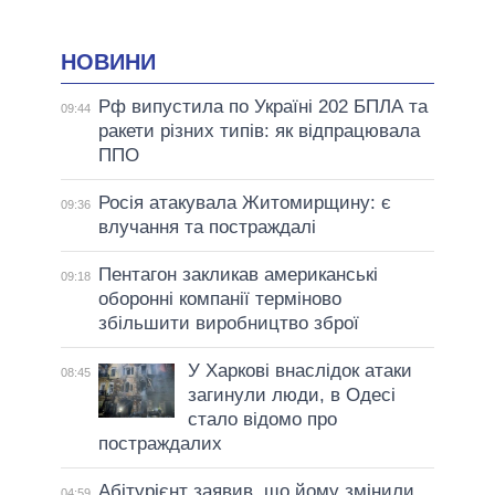
НОВИНИ
Рф випустила по Україні 202 БПЛА та
09:44
ракети різних типів: як відпрацювала
ППО
Росія атакувала Житомирщину: є
09:36
влучання та постраждалі
Пентагон закликав американські
09:18
оборонні компанії терміново
збільшити виробництво зброї
У Харкові внаслідок атаки
08:45
загинули люди, в Одесі
стало відомо про
постраждалих
Абітурієнт заявив, що йому змінили
04:59