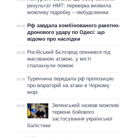
результат НМТ: перевірка виявила
можливу підробку – омбудсменка
Рф завдала комбінованого ракетно-
04:41
дронового удару по Одесі: що
відомо про наслідки
Російський Бєлгород опинився під
03:56
масованою атакою, у місті
спалахнули пожежі
Туреччина передала рф пропозицію
02:58
про мораторій на атаки в Чорному
морі
Зеленський назвав можливі
02:31
терміни бойового
застосування української
балістики