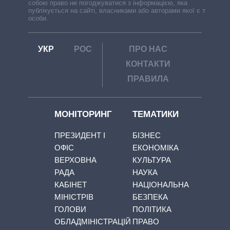
собою право не погоджуватися з інформацією, яка
публікується на сайті, власниками або авторами якої є треті
особи.
УКР
РОС
ПРО НАС
КОНТАКТИ
ПРАВИЛА
МОНІТОРИНГ
ТЕМАТИКИ
ПРЕЗИДЕНТ І
БІЗНЕС
ОФІС
ЕКОНОМІКА
ВЕРХОВНА
КУЛЬТУРА
РАДА
НАУКА
КАБІНЕТ
НАЦІОНАЛЬНА
МІНІСТРІВ
БЕЗПЕКА
ГОЛОВИ
ПОЛІТИКА
ОБЛАДМІНІСТРАЦІЙ
ПРАВО