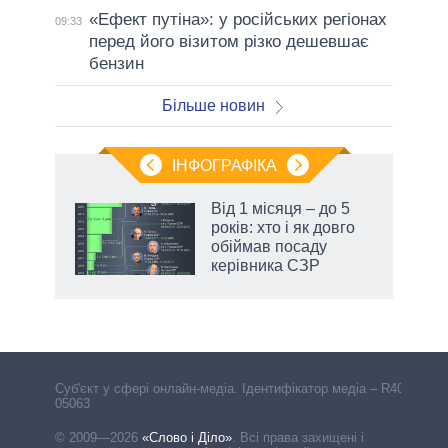
«Ефект путіна»: у російських регіонах
09:33
перед його візитом різко дешевшає
бензин
Більше новин
ІНФОГРАФІКА
Від 1 місяця – до 5
раїні
років: хто і як довго
ої
обіймав посаду
керівника СЗР
аспі
Cуб'єкт у сфері онлайн-медіа. Ідентифікатор медіа – R40-
05063
© 2009—2026
«Слово і Діло»
.
Всі права захищені і