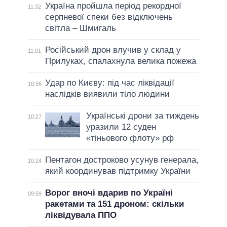
Україна пройшла період рекордної
11:32
серпневої спеки без відключень
світла – Шмигаль
Російський дрон влучив у склад у
11:01
Прилуках, спалахнула велика пожежа
Удар по Києву: під час ліквідації
10:56
наслідків виявили тіло людини
Українські дрони за тиждень
10:27
уразили 12 суден
«тіньового флоту» рф
Пентагон достроково усунув генерала,
10:24
який координував підтримку України
Ворог вночі вдарив по Україні
09:59
ракетами та 151 дроном: скільки
ліквідувала ППО