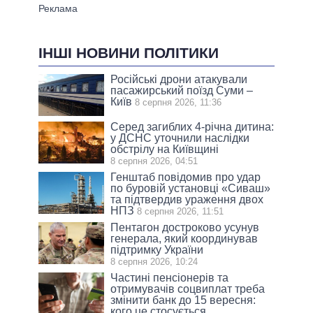
ІНШІ НОВИНИ ПОЛІТИКИ
Російські дрони атакували
пасажирський поїзд Суми –
Київ
8 серпня 2026, 11:36
Серед загиблих 4-річна дитина:
у ДСНС уточнили наслідки
обстрілу на Київщині
8 серпня 2026, 04:51
Генштаб повідомив про удар
по буровій установці «Сиваш»
та підтвердив ураження двох
НПЗ
8 серпня 2026, 11:51
Пентагон достроково усунув
генерала, який координував
підтримку України
8 серпня 2026, 10:24
Частині пенсіонерів та
отримувачів соцвиплат треба
змінити банк до 15 вересня:
кого це стосується