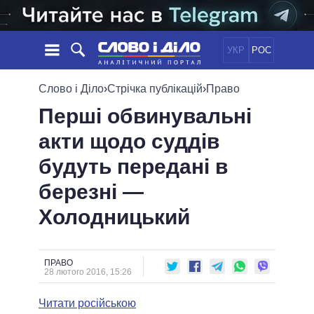
УКР
РОС
НОВИНИ
Слово і Діло
›
Стрічка публікацій
›
Право
Перші обвинувальні
ОБIЦЯНКИ
СТРІЧКА
ПОЛІТИКА
акти щодо суддів
ПОДІЇ
ЕКОНОМІКА
ПОЛIТИКИ
будуть передані в
СТАТТІ
СУСПІЛЬСТВО
ІНФОГРАФІКА
ДУМКИ
СВІТ
УСІ ПОЛІТИКИ
березні —
ОГЛЯДИ
ПРЕЗИДЕНТ І ОФІС
Холодницький
ВІДЕО
ДАЙДЖЕСТИ
ВЕРХОВНА РАДА
ПІДТРИМАТИ
КАБІНЕТ МІНІСТРІВ
ГОЛОВИ ОБЛАДМІНІСТРАЦІЙ
ПРАВО
ПОРІВНЯННЯ ПОЛІТИКІВ
28 лютого 2016, 15:26
МЕРИ МІСТ
Читати російською
ВСІ ПЕРСОНИ