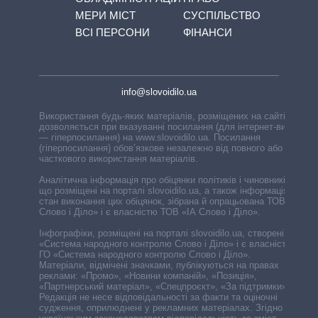
МЕРИ МІСТ
СУСПІЛЬСТВО
ВСІ ПЕРСОНИ
ФІНАНСИ
info@slovoidilo.ua
Використання будь-яких матеріалів, розміщених на сайті,
дозволяється при вказуванні посилання (для інтернет-видань
— гіперпосилання) на www.slovoidilo.ua. Посилання
(гіперпосилання) обов’язкове незалежно від повного або
часткового використання матеріалів.
Аналітична інформація про обіцянки політиків і чиновників,
що розміщені на порталі slovoidilo.ua, а також інформація про
стан виконання цих обіцянок, зібрана й опрацьована ТОВ «ІА
Слово і Діло» і є власністю ТОВ «ІА Слово і Діло».
Інфографіки, розміщені на порталі slovoidilo.ua, створені ГО
«Система народного контролю Слово і Діло» і є власністю
ГО «Система народного контролю Слово і Діло».
Матеріали, відмічені значками, публікуються на правах
реклами: «Промо», «Новини компаній», «Позиція»,
«Партнерський матеріал», «Спецпроєкт», «За підтримки».
Редакція не несе відповідальності за факти та оціночні
судження, оприлюднені у рекламних матеріалах. Згідно з