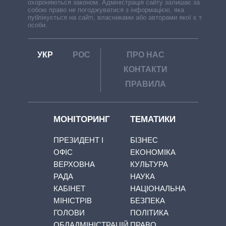
охороняються законом. Адміністрація сайту залишає за
собою право не погоджуватися з інформацією, яка
публікується на сайті, власниками або авторами якої є треті
особи.
УКР
РОС
ПРО НАС
КОНТАКТИ
ПРАВИЛА
МОНІТОРИНГ
ТЕМАТИКИ
ПРЕЗИДЕНТ І
БІЗНЕС
ОФІС
ЕКОНОМІКА
ВЕРХОВНА
КУЛЬТУРА
РАДА
НАУКА
КАБІНЕТ
НАЦІОНАЛЬНА
МІНІСТРІВ
БЕЗПЕКА
ГОЛОВИ
ПОЛІТИКА
ОБЛАДМІНІСТРАЦІЙ
ПРАВО