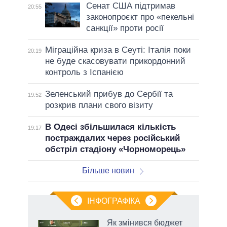
Сенат США підтримав
20:55
законопроєкт про «пекельні
санкції» проти росії
Міграційна криза в Сеуті: Італія поки
20:19
не буде скасовувати прикордонний
контроль з Іспанією
Зеленський прибув до Сербії та
19:52
розкрив плани свого візиту
В Одесі збільшилася кількість
19:17
постраждалих через російський
обстріл стадіону «Чорноморець»
Більше новин
ІНФОГРАФІКА
Як змінився бюджет