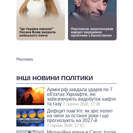
ІНШІ НОВИНИ ПОЛІТИКИ
Армія рф завдала ударів по 7
об'єктах Укрнафти, які
забезпечують видобуток нафти
та газу
7 серпня 2026, 17:38
Дефіцит пам’яті: як зріс попит
на чипи за останні роки і що
прогнозують на 2027-й
7 серпня 2026, 17:52
Міграційна криза в Сеуті: Італія