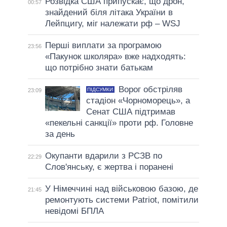
Розвідка США припускає, що дрон,
00:57
знайдений біля літака України в
Лейпцигу, міг належати рф – WSJ
Перші виплати за програмою
23:56
«Пакунок школяра» вже надходять:
що потрібно знати батькам
Ворог обстріляв
ПІДСУМКИ
23:09
стадіон «Чорноморець», а
Сенат США підтримав
«пекельні санкції» проти рф. Головне
за день
Окупанти вдарили з РСЗВ по
22:29
Слов'янську, є жертва і поранені
У Німеччині над військовою базою, де
21:45
ремонтують системи Patriot, помітили
невідомі БПЛА