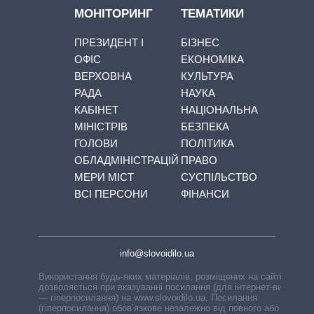
МОНІТОРИНГ
ТЕМАТИКИ
ПРЕЗИДЕНТ І
БІЗНЕС
ОФІС
ЕКОНОМІКА
ВЕРХОВНА
КУЛЬТУРА
РАДА
НАУКА
КАБІНЕТ
НАЦІОНАЛЬНА
МІНІСТРІВ
БЕЗПЕКА
ГОЛОВИ
ПОЛІТИКА
ОБЛАДМІНІСТРАЦІЙ
ПРАВО
МЕРИ МІСТ
СУСПІЛЬСТВО
ВСІ ПЕРСОНИ
ФІНАНСИ
info@slovoidilo.ua
Використання будь-яких матеріалів, розміщених на сайті,
дозволяється при вказуванні посилання (для інтернет-видань
— гіперпосилання) на www.slovoidilo.ua. Посилання
(гіперпосилання) обов’язкове незалежно від повного або