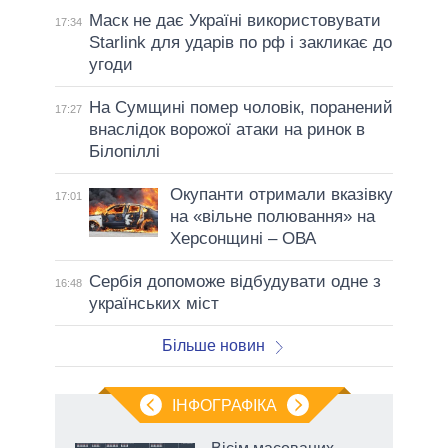
Маск не дає Україні використовувати
17:34
Starlink для ударів по рф і закликає до
угоди
На Сумщині помер чоловік, поранений
17:27
внаслідок ворожої атаки на ринок в
Білопіллі
Окупанти отримали вказівку
17:01
на «вільне полювання» на
Херсонщині – ОВА
Сербія допоможе відбудувати одне з
16:48
українських міст
Більше новин
ІНФОГРАФІКА