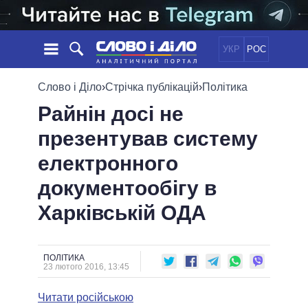
УКР
РОС
НОВИНИ
Слово і Діло
›
Стрічка публікацій
›
Політика
Райнін досі не
ОБIЦЯНКИ
СТРІЧКА
ПОЛІТИКА
презентував систему
ПОДІЇ
ЕКОНОМІКА
ПОЛIТИКИ
електронного
СТАТТІ
СУСПІЛЬСТВО
ІНФОГРАФІКА
ДУМКИ
СВІТ
УСІ ПОЛІТИКИ
документообігу в
ОГЛЯДИ
ПРЕЗИДЕНТ І ОФІС
Харківській ОДА
ВІДЕО
ДАЙДЖЕСТИ
ВЕРХОВНА РАДА
ПІДТРИМАТИ
КАБІНЕТ МІНІСТРІВ
ГОЛОВИ ОБЛАДМІНІСТРАЦІЙ
ПОЛІТИКА
ПОРІВНЯННЯ ПОЛІТИКІВ
23 лютого 2016, 13:45
МЕРИ МІСТ
Читати російською
ВСІ ПЕРСОНИ