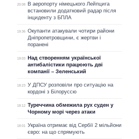
В аеропорту німецького Лейпцига
20:08
встановили додатковий радар після
інциденту з БПЛА
Окупанти атакували чотири райони
19:36
Дніпропетровщини, є жертви і
поранені
Над створенням української
19:03
антибалістики працюють дві
компанії – Зеленський
У ДПСУ розповіли про ситуацію на
18:23
кордоні з Білоруссю
Туреччина обмежила рух суден у
18:12
Чорному морі через атаки
Україна отримає від Сербії 2 мільйони
18:01
євро: на що спрямують