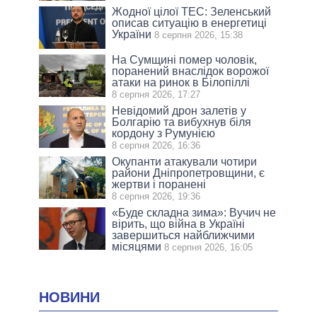
Жодної цілої ТЕС: Зеленський
описав ситуацію в енергетиці
України
8 серпня 2026, 15:38
На Сумщині помер чоловік,
поранений внаслідок ворожої
атаки на ринок в Білопіллі
8 серпня 2026, 17:27
Невідомий дрон залетів у
Болгарію та вибухнув біля
кордону з Румунією
8 серпня 2026, 16:36
Окупанти атакували чотири
райони Дніпропетровщини, є
жертви і поранені
8 серпня 2026, 19:36
«Буде складна зима»: Вучич не
вірить, що війна в Україні
завершиться найближчими
місяцями
8 серпня 2026, 16:05
НОВИНИ