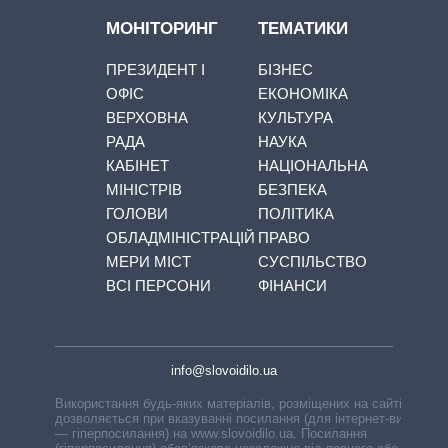
МОНІТОРИНГ
ТЕМАТИКИ
ПРЕЗИДЕНТ І
БІЗНЕС
ОФІС
ЕКОНОМІКА
ВЕРХОВНА
КУЛЬТУРА
РАДА
НАУКА
КАБІНЕТ
НАЦІОНАЛЬНА
МІНІСТРІВ
БЕЗПЕКА
ГОЛОВИ
ПОЛІТИКА
ОБЛАДМІНІСТРАЦІЙ
ПРАВО
МЕРИ МІСТ
СУСПІЛЬСТВО
ВСІ ПЕРСОНИ
ФІНАНСИ
info@slovoidilo.ua
Використання будь-яких матеріалів, розміщених на сайті,
дозволяється при вказуванні посилання (для інтернет-видань
— гіперпосилання) на www.slovoidilo.ua. Посилання