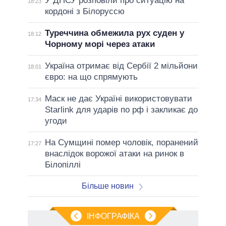
У ДПСУ розповіли про ситуацію на
18:23
кордоні з Білоруссю
Туреччина обмежила рух суден у
18:12
Чорному морі через атаки
Україна отримає від Сербії 2 мільйони
18:01
євро: на що спрямують
Маск не дає Україні використовувати
17:34
Starlink для ударів по рф і закликає до
угоди
На Сумщині помер чоловік, поранений
17:27
внаслідок ворожої атаки на ринок в
Білопіллі
Більше новин
ІНФОГРАФІКА