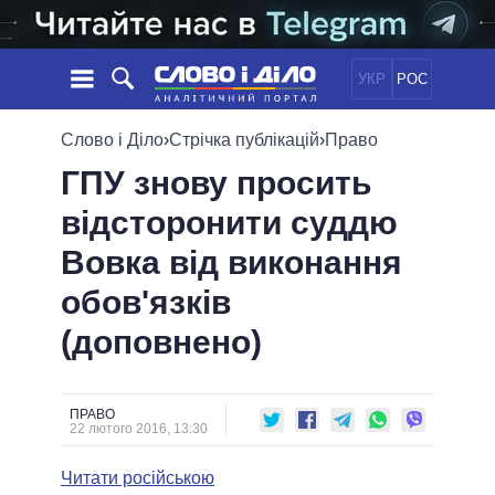
УКР
РОС
НОВИНИ
Слово і Діло
›
Стрічка публікацій
›
Право
ГПУ знову просить
ОБIЦЯНКИ
СТРІЧКА
ПОЛІТИКА
відсторонити суддю
ПОДІЇ
ЕКОНОМІКА
ПОЛIТИКИ
Вовка від виконання
СТАТТІ
СУСПІЛЬСТВО
ІНФОГРАФІКА
ДУМКИ
СВІТ
УСІ ПОЛІТИКИ
обов'язків
ОГЛЯДИ
ПРЕЗИДЕНТ І ОФІС
(доповнено)
ВІДЕО
ДАЙДЖЕСТИ
ВЕРХОВНА РАДА
ПІДТРИМАТИ
КАБІНЕТ МІНІСТРІВ
ГОЛОВИ ОБЛАДМІНІСТРАЦІЙ
ПРАВО
ПОРІВНЯННЯ ПОЛІТИКІВ
22 лютого 2016, 13:30
МЕРИ МІСТ
Читати російською
ВСІ ПЕРСОНИ