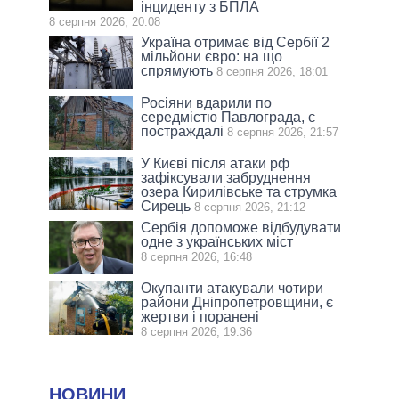
інциденту з БПЛА
8 серпня 2026, 20:08
Україна отримає від Сербії 2
мільйони євро: на що
спрямують
8 серпня 2026, 18:01
Росіяни вдарили по
середмістю Павлограда, є
постраждалі
8 серпня 2026, 21:57
У Києві після атаки рф
зафіксували забруднення
озера Кирилівське та струмка
Сирець
8 серпня 2026, 21:12
Сербія допоможе відбудувати
одне з українських міст
8 серпня 2026, 16:48
Окупанти атакували чотири
райони Дніпропетровщини, є
жертви і поранені
8 серпня 2026, 19:36
НОВИНИ