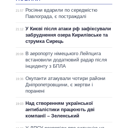
Росіяни вдарили по середмістю
21:57
Павлограда, є постраждалі
У Києві після атаки рф зафіксували
21:12
забруднення озера Кирилівське та
струмка Сирець
В аеропорту німецького Лейпцига
20:08
встановили додатковий радар після
інциденту з БПЛА
Окупанти атакували чотири райони
19:36
Дніпропетровщини, є жертви і
поранені
Над створенням української
19:03
антибалістики працюють дві
компанії – Зеленський