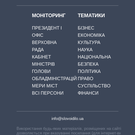
МОНІТОРИНГ
ТЕМАТИКИ
ПРЕЗИДЕНТ І
БІЗНЕС
ОФІС
ЕКОНОМІКА
ВЕРХОВНА
КУЛЬТУРА
РАДА
НАУКА
КАБІНЕТ
НАЦІОНАЛЬНА
МІНІСТРІВ
БЕЗПЕКА
ГОЛОВИ
ПОЛІТИКА
ОБЛАДМІНІСТРАЦІЙ
ПРАВО
МЕРИ МІСТ
СУСПІЛЬСТВО
ВСІ ПЕРСОНИ
ФІНАНСИ
info@slovoidilo.ua
Використання будь-яких матеріалів, розміщених на сайті,
дозволяється при вказуванні посилання (для інтернет-видань