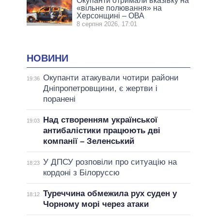
Окупанти отримали вказівку на
«вільне полювання» на
Херсонщині – ОВА
8 серпня 2026, 17:01
НОВИНИ
Окупанти атакували чотири райони
19:36
Дніпропетровщини, є жертви і
поранені
Над створенням української
19:03
антибалістики працюють дві
компанії – Зеленський
У ДПСУ розповіли про ситуацію на
18:23
кордоні з Білоруссю
Туреччина обмежила рух суден у
18:12
Чорному морі через атаки