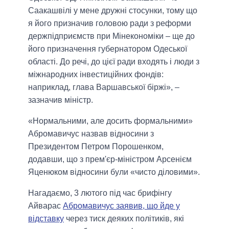
Саакашвілі у мене дружні стосунки, тому що
я його призначив головою ради з реформи
держпідприємств при Мінекономіки – ще до
його призначення губернатором Одеської
області. До речі, до цієї ради входять і люди з
міжнародних інвестиційних фондів:
наприклад, глава Варшавської біржі», –
зазначив міністр.
«Нормальними, але досить формальними»
Абромавичус назвав відносини з
Президентом Петром Порошенком,
додавши, що з прем'єр-міністром Арсенієм
Яценюком відносини були «чисто діловими».
Нагадаємо, 3 лютого під час брифінгу
Айварас
Абромавичус заявив, що йде у
відставку
через тиск деяких політиків, які