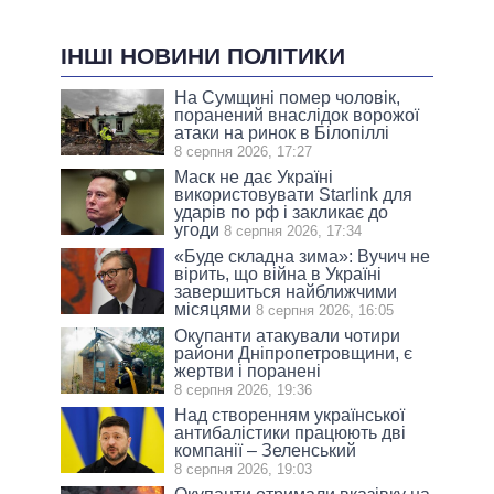
ІНШІ НОВИНИ ПОЛІТИКИ
На Сумщині помер чоловік,
поранений внаслідок ворожої
атаки на ринок в Білопіллі
8 серпня 2026, 17:27
Маск не дає Україні
використовувати Starlink для
ударів по рф і закликає до
угоди
8 серпня 2026, 17:34
«Буде складна зима»: Вучич не
вірить, що війна в Україні
завершиться найближчими
місяцями
8 серпня 2026, 16:05
Окупанти атакували чотири
райони Дніпропетровщини, є
жертви і поранені
8 серпня 2026, 19:36
Над створенням української
антибалістики працюють дві
компанії – Зеленський
8 серпня 2026, 19:03