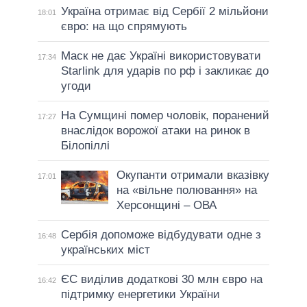
Україна отримає від Сербії 2 мільйони
18:01
євро: на що спрямують
Маск не дає Україні використовувати
17:34
Starlink для ударів по рф і закликає до
угоди
На Сумщині помер чоловік, поранений
17:27
внаслідок ворожої атаки на ринок в
Білопіллі
Окупанти отримали вказівку
17:01
на «вільне полювання» на
Херсонщині – ОВА
Сербія допоможе відбудувати одне з
16:48
українських міст
ЄС виділив додаткові 30 млн євро на
16:42
підтримку енергетики України