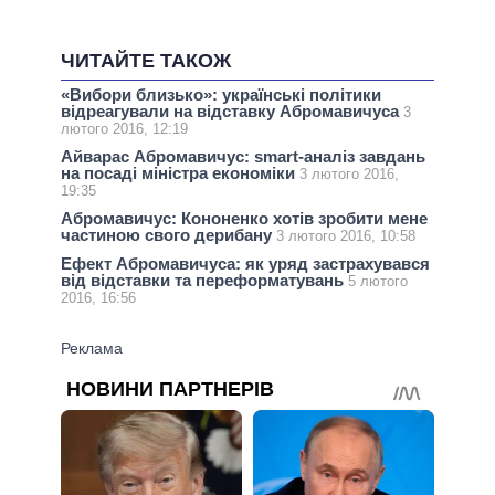
ЧИТАЙТЕ ТАКОЖ
«Вибори близько»: українські політики
відреагували на відставку Абромавичуса
3
лютого 2016, 12:19
Айварас Абромавичус: smart-аналіз завдань
на посаді міністра економіки
3 лютого 2016,
19:35
Абромавичус: Кононенко хотів зробити мене
частиною свого дерибану
3 лютого 2016, 10:58
Ефект Абромавичуса: як уряд застрахувався
від відставки та переформатувань
5 лютого
2016, 16:56