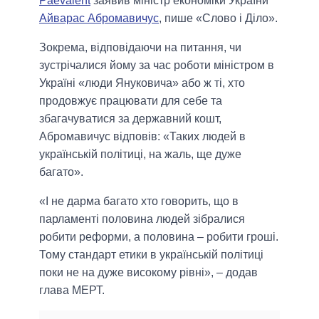
Päevaleht
заявив міністр економіки України
Айварас Абромавичус
, пише «Слово і Діло».
Зокрема, відповідаючи на питання, чи
зустрічалися йому за час роботи міністром в
Україні «люди Януковича» або ж ті, хто
продовжує працювати для себе та
збагачуватися за державний кошт,
Абромавичус відповів: «Таких людей в
українській політиці, на жаль, ще дуже
багато».
«І не дарма багато хто говорить, що в
парламенті половина людей зібралися
робити реформи, а половина – робити гроші.
Тому стандарт етики в українській політиці
поки не на дуже високому рівні», – додав
глава МЕРТ.