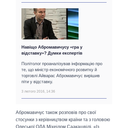
Навіщо Абромавичусу «гра у
відставку»? Думки експертів
Політолог проаналізував інформацію про
те, що міністр економічного розвитку й
торговлі Айварас Абромавичус вирішив
піти у відставку.
3 лютого 2016, 14:36
Абромавичус також розповів про свої
стосунки з керівництвом країни та з головою
Одеської ОДА Міхеілом Саакашвілі. «Із