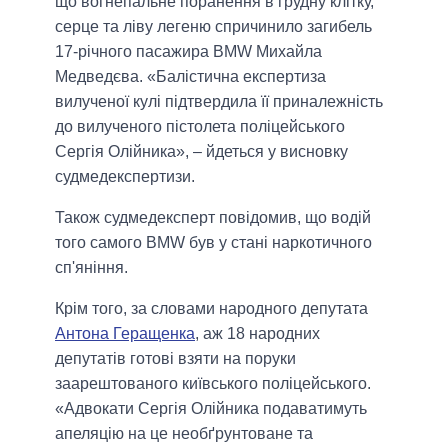
що вогнепальне поранення в грудну клітку,
серце та ліву легеню спричинило загибель
17-річного пасажира BMW Михайла
Медведєва. «Балістична експертиза
вилученої кулі підтвердила її приналежність
до вилученого пістолета поліцейського
Сергія Олійника», – йдеться у висновку
судмедекспертизи.
Також судмедексперт повідомив, що водій
того самого BMW був у стані наркотичного
сп'яніння.
Крім того, за словами народного депутата
Антона Геращенка
, аж 18 народних
депутатів готові взяти на поруки
заарештованого київського поліцейського.
«Адвокати Сергія Олійника подаватимуть
апеляцію на це необґрунтоване та