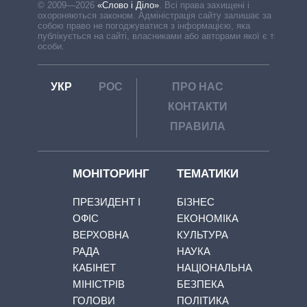
© 2009—2026
«Слово і Діло»
.
Всі права захищені і
охороняються законом. Адміністрація сайту залишає за
собою право не погоджуватися з інформацією, яка
публікується на сайті, власниками або авторами якої є треті
особи.
УКР
РОС
ПРО НАС
КОНТАКТИ
ПРАВИЛА
МОНІТОРИНГ
ТЕМАТИКИ
ПРЕЗИДЕНТ І
БІЗНЕС
ОФІС
ЕКОНОМІКА
ВЕРХОВНА
КУЛЬТУРА
РАДА
НАУКА
КАБІНЕТ
НАЦІОНАЛЬНА
МІНІСТРІВ
БЕЗПЕКА
ГОЛОВИ
ПОЛІТИКА