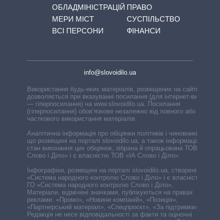
ОБЛАДМІНІСТРАЦІЙ
ПРАВО
МЕРИ МІСТ
СУСПІЛЬСТВО
ВСІ ПЕРСОНИ
ФІНАНСИ
info@slovoidilo.ua
Використання будь-яких матеріалів, розміщених на сайті,
дозволяється при вказуванні посилання (для інтернет-видань
— гіперпосилання) на www.slovoidilo.ua. Посилання
(гіперпосилання) обов’язкове незалежно від повного або
часткового використання матеріалів.
Аналітична інформація про обіцянки політиків і чиновників,
що розміщені на порталі slovoidilo.ua, а також інформація про
стан виконання цих обіцянок, зібрана й опрацьована ТОВ «ІА
Слово і Діло» і є власністю ТОВ «ІА Слово і Діло».
Інфографіки, розміщені на порталі slovoidilo.ua, створені ГО
«Система народного контролю Слово і Діло» і є власністю
ГО «Система народного контролю Слово і Діло».
Матеріали, відмічені значками, публікуються на правах
реклами: «Промо», «Новини компаній», «Позиція»,
«Партнерський матеріал», «Спецпроєкт», «За підтримки».
Редакція не несе відповідальності за факти та оціночні