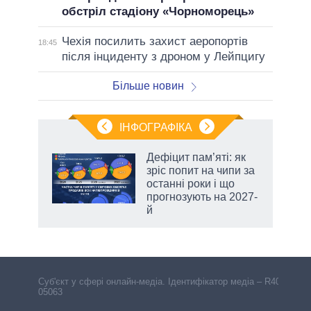
обстріл стадіону «Чорноморець»
Чехія посилить захист аеропортів
18:45
після інциденту з дроном у Лейпцигу
Більше новин
ІНФОГРАФІКА
жет
Дефіцит пам’яті: як
зріс попит на чипи за
ків
останні роки і що
прогнозують на 2027-
й
Cуб'єкт у сфері онлайн-медіа. Ідентифікатор медіа – R40-
05063