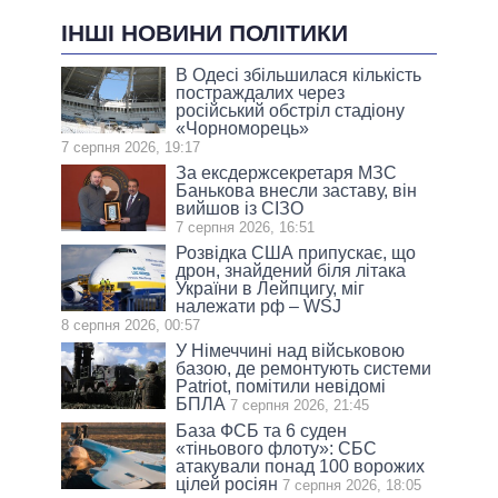
ІНШІ НОВИНИ ПОЛІТИКИ
В Одесі збільшилася кількість
постраждалих через
російський обстріл стадіону
«Чорноморець»
7 серпня 2026, 19:17
За ексдержсекретаря МЗС
Банькова внесли заставу, він
вийшов із СІЗО
7 серпня 2026, 16:51
Розвідка США припускає, що
дрон, знайдений біля літака
України в Лейпцигу, міг
належати рф – WSJ
8 серпня 2026, 00:57
У Німеччині над військовою
базою, де ремонтують системи
Patriot, помітили невідомі
БПЛА
7 серпня 2026, 21:45
База ФСБ та 6 суден
«тіньового флоту»: СБС
атакували понад 100 ворожих
цілей росіян
7 серпня 2026, 18:05