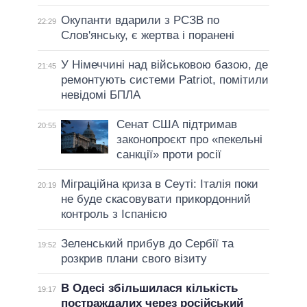
Окупанти вдарили з РСЗВ по
22:29
Слов'янську, є жертва і поранені
У Німеччині над військовою базою, де
21:45
ремонтують системи Patriot, помітили
невідомі БПЛА
Сенат США підтримав
20:55
законопроєкт про «пекельні
санкції» проти росії
Міграційна криза в Сеуті: Італія поки
20:19
не буде скасовувати прикордонний
контроль з Іспанією
Зеленський прибув до Сербії та
19:52
розкрив плани свого візиту
В Одесі збільшилася кількість
19:17
постраждалих через російський