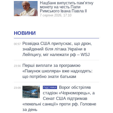
Нацбанк випустить пам’ятну
монету на честь Папи
Римського Івана Павла II
7 серпня 2026, 17:10
НОВИНИ
Розвідка США припускає, що дрон,
00:57
знайдений біля літака України в
Лейпцигу, міг належати рф – WSJ
Перші виплати за програмою
23:56
«Пакунок школяра» вже надходять:
що потрібно знати батькам
Ворог обстріляв
ПІДСУМКИ
23:09
стадіон «Чорноморець», а
Сенат США підтримав
«пекельні санкції» проти рф. Головне
за день