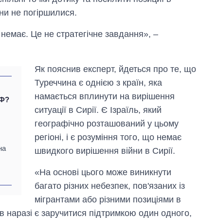
ини не погіршилися.
 немає. Це не стратегічне завдання», –
Як пояснив експерт, йдеться про те, що
Туреччина є однією з країн, яка
намається вплинути на вирішення
РФ?
ситуації в Сирії. Є Ізраїль, який
географічно розташований у цьому
регіоні, і є розуміння того, що немає
на
швидкого вирішення війни в Сирії.
Як змінився
«На основі цього може виникнути
бюджет
Міністерства
багато різних небезпек, пов'язаних із
оборони за 13
мігрантами або різними позиціями в
років війни з
росією
ів наразі є заручитися підтримкою один одного,