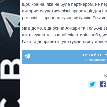
щоб країна, яка не була партнером, не пе
використовуватися різні провокації для п
регіоні», – проаналізував ситуацію Рости
Як відомо, відносини Анкари та Тель-Авіва
шість суден так званої «Флотилії свобод
Гази та доправити туди гуманітарну допом
ЧИТАЙТЕ 
найважливіше в
По