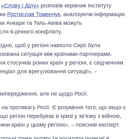
і
«Слову і Ділу»
розповів керівник Інституту
ики
Ростислав Томенчук
, аналізуючи інформацію
ни Анкари та Тель-Авіва можуть
сля 6-річного конфлікту.
ідно, щоб у регіоні навколо Сирії була
озована ситуація між країнами-партнерами.
я стосунків різних країн у регіоні, є свідченням
енціал для врегулювання ситуації», –
 випередження, але не щодо Росії.
а противагу Росії. Є розуміння того, що якщо є
що регіон перебуває в кризі у зв'язку з війною,
ни країн у цьому регіоні», – пояснив експерт.
пільні точки дотику та посилити позициї в