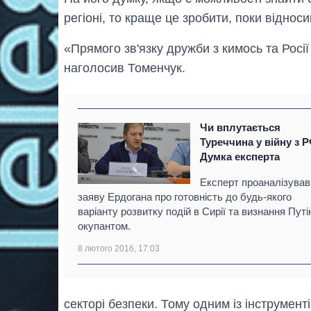
регіоні, то краще це зробити, поки віднос
«Прямого зв'язку дружби з кимось та Росії
наголосив Томенчук.
Чи вплутається
Туреччина у війну з 
Думка експерта
Експерт проаналізував
заяву Ердогана про готовність до будь-якого
варіанту розвитку подій в Сирії та визнання Путі
окупантом.
8 лютого 2016, 17:03
секторі безпеки. Тому одним із інструмент