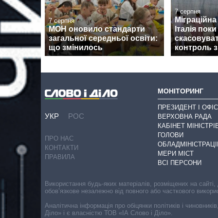
7 серпня
Міграційна 
7 серпня
МОН оновило стандарти
Італія поки
загальної середньої освіти:
скасовува
що змінилось
контроль з
МОНІТОРИНГ
ПРЕЗИДЕНТ І ОФІС
УКР
РОС
ВЕРХОВНА РАДА
КАБІНЕТ МІНІСТРІ
ГОЛОВИ
ПРО НАС
ОБЛАДМІНІСТРАЦІ
КОНТАКТИ
МЕРИ МІСТ
ПРАВИЛА
ВСІ ПЕРСОНИ
Використання будь-яких матеріалів, розміщених на сайті,
обов’язкове незалежно від повного або часткового викори
Аналітична інформація про обіцянки політиків і чиновників
Діло» і є власністю ТОВ «ІА Слово і Діло».