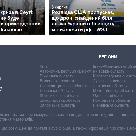
8 серпня
криза в Сеуті:
Розвідка США припускає,
 не буде
що дрон, знайдений біля
ти прикордонний
літака України в Лейпцигу,
 Іспанією
міг належати рф – WSJ
РЕГІОНИ
Київ
Івано-Франківська обл
Автономна республіка Крим
Київська область
Вінницька область
Кіровоградська област
В
Волинська область
Луганська область
Дніпропетровська область
Львівська область
Й
Донецька область
Миколаївська область
Житомирська область
Одеська область
Закарпатська область
Полтавська область
Запорізька область
Рівненська область
 дозволяється при вказуванні посилання (для інтернет-видань — гіперпоси
стання матеріалів.
, що розміщені на порталі slovoidilo.ua, а також інформація про стан вик