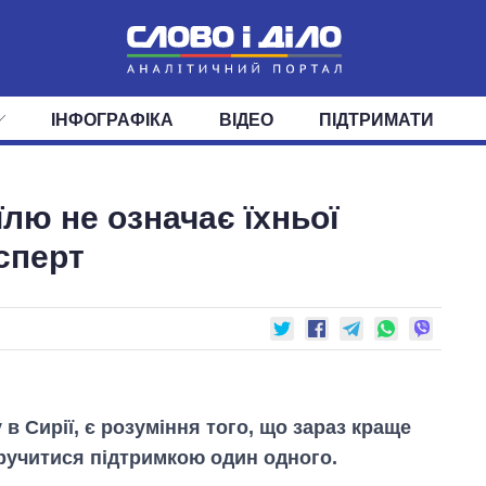
ІНФОГРАФІКА
ВІДЕО
ПІДТРИМАТИ
ІС
СТРІЧКА
ВЕРХОВНА РАДА
ПОДІЇ
СТАТТІ
КАБІНЕТ МІНІСТРІВ
ДУМКИ
ОГЛЯДИ
ГОЛОВИ ОБЛАДМІНІСТРА
ДАЙДЖЕСТИ
їлю не означає їхньої
ПОЛІТИКА
ДЕПУТАТИ
ЕКОНОМІКА
КОМІТЕТИ
СУСПІЛЬСТВО
ФРАКЦІЇ
ОКРУГИ
СВІТ
ксперт
в Сирії, є розуміння того, що зараз краще
аручитися підтримкою один одного.