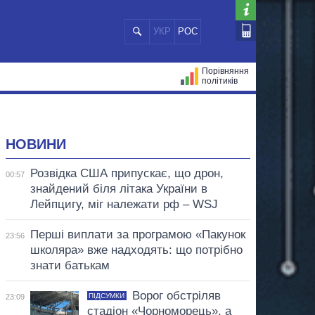
УКР
РОС
Порівняння
політиків
ЦІЙ
МЕРИ МІСТ
ВСІ ПЕРСОНИ
НОВИНИ
Розвідка США припускає, що дрон,
00:57
знайдений біля літака України в
Лейпцигу, міг належати рф – WSJ
Перші виплати за програмою «Пакунок
23:56
школяра» вже надходять: що потрібно
знати батькам
Ворог обстріляв
ПІДСУМКИ
23:09
стадіон «Чорноморець», а