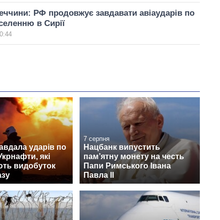
еччини: РФ продовжує завдавати авіаударів по
селенню в Сирії
0:44
7 серпня
авдала ударів по
Нацбанк випустить
Укрнафти, які
пам’ятну монету на честь
ють видобуток
Папи Римського Івана
азу
Павла II