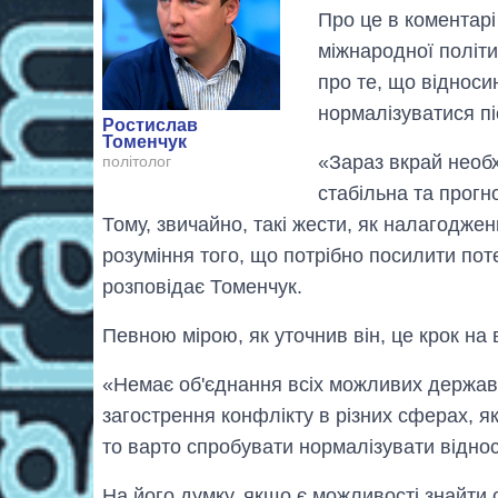
Про це в коментар
міжнародної політ
про те, що відноси
нормалізуватися пі
Ростислав
Томенчук
«Зараз вкрай необх
політолог
стабільна та прогн
Тому, звичайно, такі жести, як налагодженн
розуміння того, що потрібно посилити пот
розповідає Томенчук.
Певною мірою, як уточнив він, це крок на
«Немає об'єднання всіх можливих держав н
загострення конфлікту в різних сферах, як
то варто спробувати нормалізувати відноси
На його думку, якщо є можливості знайти с