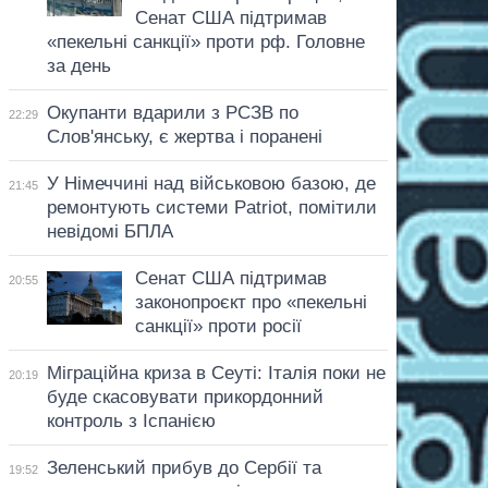
Сенат США підтримав
«пекельні санкції» проти рф. Головне
за день
Окупанти вдарили з РСЗВ по
22:29
Слов'янську, є жертва і поранені
У Німеччині над військовою базою, де
21:45
ремонтують системи Patriot, помітили
невідомі БПЛА
Сенат США підтримав
20:55
законопроєкт про «пекельні
санкції» проти росії
Міграційна криза в Сеуті: Італія поки не
20:19
буде скасовувати прикордонний
контроль з Іспанією
Зеленський прибув до Сербії та
19:52