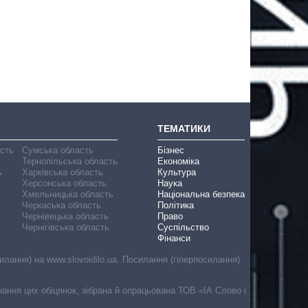
ТЕМАТИКИ
асть
Сумська область
Бізнес
Тернопільська область
Економіка
ь
Харківська область
Культура
Херсонська область
Наука
Хмельницька область
Національна безпека
Черкаська область
Політика
Чернівецька область
Право
Чернігівська область
Суспільство
Фінанси
лання) на www.slovoidilo.ua. Посилання (гіперпосилання)
онання цих обіцянок, зібрана й опрацьована ТОВ «ІА Слово і