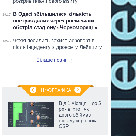
розкрив плани свого візиту
В Одесі збільшилася кількість
19:17
постраждалих через російський
обстріл стадіону «Чорноморець»
Чехія посилить захист аеропортів
18:45
після інциденту з дроном у Лейпцигу
Більше новин
ІНФОГРАФІКА
Від 1 місяця – до 5
років: хто і як
довго обіймав
посаду керівника
СЗР