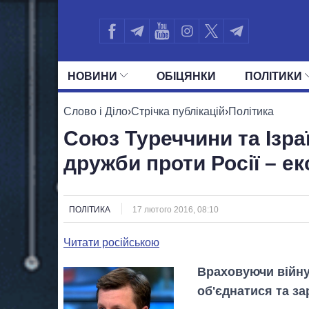
НОВИНИ
ОБIЦЯНКИ
ПОЛIТИКИ
УСІ ПОЛІТИКИ
ПРЕЗИДЕНТ І ОФ
Слово і Діло
›
Стрічка публікацій
›
Політика
Союз Туреччини та Ізра
дружби проти Росії – е
ПОЛІТИКА
17 лютого 2016, 08:10
Читати російською
Враховуючи війну 
об'єднатися та з