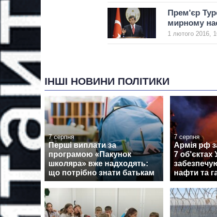
Прем'єр Тур
мирному на
1 лютого 2016, 1
ІНШІ НОВИНИ ПОЛІТИКИ
7 серпня
7 серпня
Перші виплати за
Армія рф з
програмою «Пакунок
7 об'єктах 
школяра» вже надходять:
забезпечу
що потрібно знати батькам
нафти та г