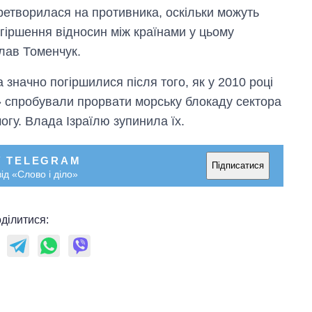
ретворилася на противника, оскільки можуть
огіршення відносин між країнами у цьому
слав Томенчук.
 значно погіршилися після того, як у 2010 році
и» спробували прорвати морську блокаду сектора
огу. Влада Ізраїлю зупинила їх.
У TELEGRAM
Підписатися
ід «Слово і діло»
ділитися: