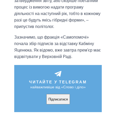
затвердження звіту, або скоріше поетапний
процес із вимогою надати програму
діяльності на наступний рік, тобто в кожному
разі це будуть якісь гібридні форми», –
припустив політолог.
Зазначимо, що фракція «Самопомочі»
почала збір підписів за відставку Кабміну
Яценюка. Як відомо, вже завтра прем'єр має
відзвітувати у Верховній Раді.
ЧИТАЙТЕ У TELEGRAM
найважливіше від «Слово і діло»
Підписатися