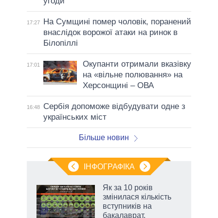
угоди
На Сумщині помер чоловік, поранений
17:27
внаслідок ворожої атаки на ринок в
Білопіллі
Окупанти отримали вказівку
17:01
на «вільне полювання» на
Херсонщині – ОВА
Сербія допоможе відбудувати одне з
16:48
українських міст
Більше новин
ІНФОГРАФІКА
Як за 10 років
 за
змінилася кількість
асть
вступників на
бакалаврат,