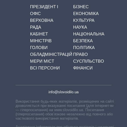
ПРЕЗИДЕНТ І
БІЗНЕС
ОФІС
ЕКОНОМІКА
ВЕРХОВНА
КУЛЬТУРА
РАДА
НАУКА
КАБІНЕТ
НАЦІОНАЛЬНА
МІНІСТРІВ
БЕЗПЕКА
ГОЛОВИ
ПОЛІТИКА
ОБЛАДМІНІСТРАЦІЙ
ПРАВО
МЕРИ МІСТ
СУСПІЛЬСТВО
ВСІ ПЕРСОНИ
ФІНАНСИ
info@slovoidilo.ua
Використання будь-яких матеріалів, розміщених на сайті,
дозволяється при вказуванні посилання (для інтернет-видань
— гіперпосилання) на www.slovoidilo.ua. Посилання
(гіперпосилання) обов’язкове незалежно від повного або
часткового використання матеріалів.
Аналітична інформація про обіцянки політиків і чиновників,