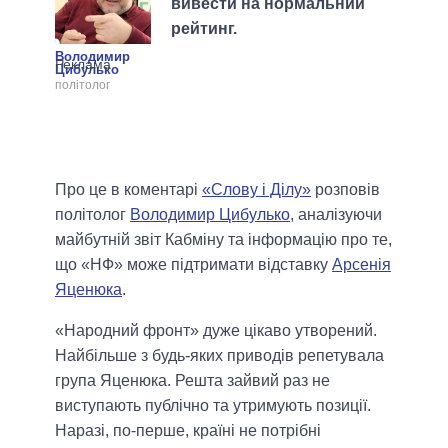
вивести на нормальний
рейтинг.
Володимир
Цибулько
політолог
Про це в коментарі
«Слову і Ділу»
розповів
політолог
Володимир Цибулько
, аналізуючи
майбутній звіт Кабміну та інформацію про те,
що «НФ» може підтримати відставку
Арсенія
Яценюка
.
«Народний фронт» дуже цікаво утворений.
Найбільше з будь-яких приводів репетувала
група Яценюка. Решта зайвий раз не
виступають публічно та утримують позиції.
Наразі, по-перше, країні не потрібні