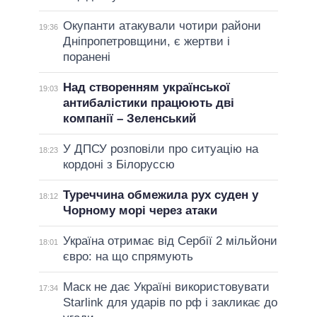
Окупанти атакували чотири райони
19:36
Дніпропетровщини, є жертви і
поранені
Над створенням української
19:03
антибалістики працюють дві
компанії – Зеленський
У ДПСУ розповіли про ситуацію на
18:23
кордоні з Білоруссю
Туреччина обмежила рух суден у
18:12
Чорному морі через атаки
Україна отримає від Сербії 2 мільйони
18:01
євро: на що спрямують
Маск не дає Україні використовувати
17:34
Starlink для ударів по рф і закликає до