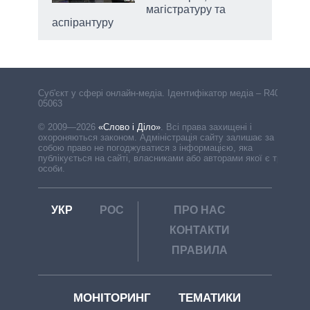
магістратуру та
аспірантуру
Cуб'єкт у сфері онлайн-медіа. Ідентифікатор медіа – R40-
05063
© 2009—2026
«Слово і Діло»
.
Всі права захищені і
охороняються законом. Адміністрація сайту залишає за
собою право не погоджуватися з інформацією, яка
публікується на сайті, власниками або авторами якої є треті
особи.
УКР
РОС
ПРО НАС
КОНТАКТИ
ПРАВИЛА
МОНІТОРИНГ
ТЕМАТИКИ