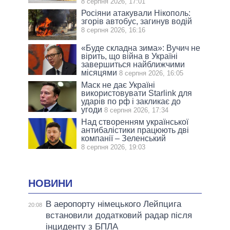
8 серпня 2026, 17:01
Росіяни атакували Нікополь:
згорів автобус, загинув водій
8 серпня 2026, 16:16
«Буде складна зима»: Вучич не
вірить, що війна в Україні
завершиться найближчими
місяцями
8 серпня 2026, 16:05
Маск не дає Україні
використовувати Starlink для
ударів по рф і закликає до
угоди
8 серпня 2026, 17:34
Над створенням української
антибалістики працюють дві
компанії – Зеленський
8 серпня 2026, 19:03
НОВИНИ
В аеропорту німецького Лейпцига
20:08
встановили додатковий радар після
інциденту з БПЛА