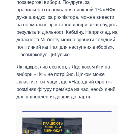
позачергові вибори. По-друге, за
правильного планування нинішній 1% «НФ»
дуже швидко, за рік-півтора, можна вивести
на нормальне зростання довіри, якщо будуть
результати діяльності Кабміну. Наприклад, на
діяльності Мін'юсту можна зробити солідний
політичний капітал для наступних виборів»,
– розмірковує Цибулько.
Як підкреслив експерт, з Яценюком йти на
вибори «НФ» не потрібно. Цілком може
скластися ситуація, що «Народний фронт»
розміняє фігуру прем'єра на час, необхідний
для відновлення довіри до партії.