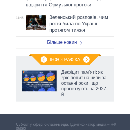
відкриття Ормузької протоки
Зеленський розповів, чим
11:48
росія била по Україні
протягом тижня
Більше новин
ІНФОГРАФІКА
жет
Дефіцит пам’яті: як
зріс попит на чипи за
ків
останні роки і що
прогнозують на 2027-
й
Cуб'єкт у сфері онлайн-медіа. Ідентифікатор медіа – R40-
05063