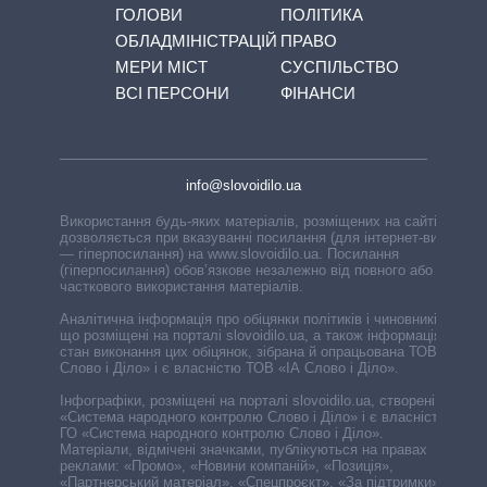
ГОЛОВИ
ПОЛІТИКА
ОБЛАДМІНІСТРАЦІЙ
ПРАВО
МЕРИ МІСТ
СУСПІЛЬСТВО
ВСІ ПЕРСОНИ
ФІНАНСИ
info@slovoidilo.ua
Використання будь-яких матеріалів, розміщених на сайті,
дозволяється при вказуванні посилання (для інтернет-видань
— гіперпосилання) на www.slovoidilo.ua. Посилання
(гіперпосилання) обов’язкове незалежно від повного або
часткового використання матеріалів.
Аналітична інформація про обіцянки політиків і чиновників,
що розміщені на порталі slovoidilo.ua, а також інформація про
стан виконання цих обіцянок, зібрана й опрацьована ТОВ «ІА
Слово і Діло» і є власністю ТОВ «ІА Слово і Діло».
Інфографіки, розміщені на порталі slovoidilo.ua, створені ГО
«Система народного контролю Слово і Діло» і є власністю
ГО «Система народного контролю Слово і Діло».
Матеріали, відмічені значками, публікуються на правах
реклами: «Промо», «Новини компаній», «Позиція»,
«Партнерський матеріал», «Спецпроєкт», «За підтримки».