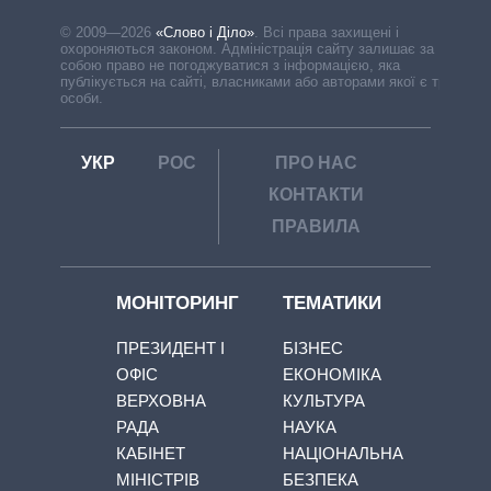
© 2009—2026
«Слово і Діло»
.
Всі права захищені і
охороняються законом. Адміністрація сайту залишає за
собою право не погоджуватися з інформацією, яка
публікується на сайті, власниками або авторами якої є треті
особи.
УКР
РОС
ПРО НАС
КОНТАКТИ
ПРАВИЛА
МОНІТОРИНГ
ТЕМАТИКИ
ПРЕЗИДЕНТ І
БІЗНЕС
ОФІС
ЕКОНОМІКА
ВЕРХОВНА
КУЛЬТУРА
РАДА
НАУКА
КАБІНЕТ
НАЦІОНАЛЬНА
МІНІСТРІВ
БЕЗПЕКА