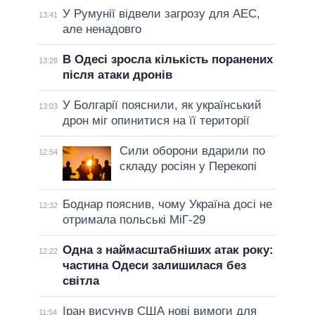
У Румунії відвели загрозу для АЕС,
13:41
але ненадовго
В Одесі зросла кількість поранених
13:28
після атаки дронів
У Болгарії пояснили, як український
13:03
дрон міг опинитися на її території
Сили оборони вдарили по
12:54
складу росіян у Перекопі
Боднар пояснив, чому Україна досі не
12:32
отримала польські МіГ-29
Одна з наймасштабніших атак року:
12:22
частина Одеси залишилася без
світла
Іран висунув США нові вимоги для
11:54