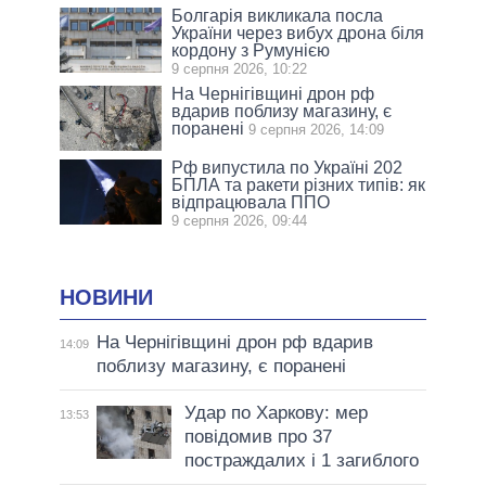
Болгарія викликала посла
України через вибух дрона біля
кордону з Румунією
9 серпня 2026, 10:22
На Чернігівщині дрон рф
вдарив поблизу магазину, є
поранені
9 серпня 2026, 14:09
Рф випустила по Україні 202
БПЛА та ракети різних типів: як
відпрацювала ППО
9 серпня 2026, 09:44
НОВИНИ
На Чернігівщині дрон рф вдарив
14:09
поблизу магазину, є поранені
Удар по Харкову: мер
13:53
повідомив про 37
постраждалих і 1 загиблого