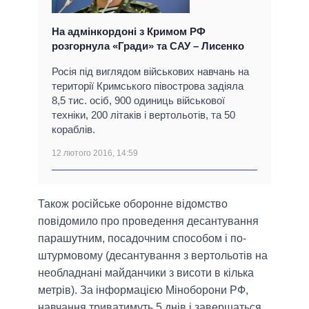
На адмінкордоні з Кримом РФ
розгорнула «Гради» та САУ – Лисенко
Росія під виглядом військових навчань на
території Кримського півострова задіяла
8,5 тис. осіб, 900 одиниць військової
техніки, 200 літаків і вертольотів, та 50
кораблів.
12 лютого 2016, 14:59
Також російське оборонне відомство
повідомило про проведення десантування
парашутним, посадочним способом і по-
штурмовому (десантування з вертольотів на
необладнані майданчики з висоти в кілька
метрів). За інформацією Міноборони РФ,
навчання триватимуть 5 днів і завершаться